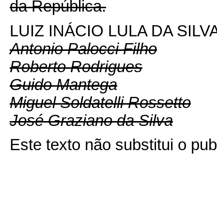
da República.
LUIZ INÁCIO LULA DA SILV
Antonio Palocci Filho
Roberto Rodrigues
Guido Mantega
Miguel Soldatelli Rossetto
José Graziano da Silva
Este texto não substitui o pu