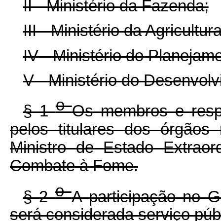
II - Ministério da Fazenda;
III - Ministério da Agricult
IV - Ministério do Planeja
V - Ministério do Desenvolv
o
§ 1
Os membros e respe
pelos titulares dos órgãos
Ministro de Estado Extraor
Combate à Fome.
o
§ 2
A participação no 
será considerada serviço públ