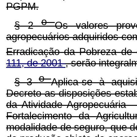
PGPM.
o
§ 2
Os valores prov
agropecuários adquiridos c
Erradicação da Pobreza de 
111, de 2001
, serão integral
o
§ 3
Aplica-se à aquis
Decreto as disposições esta
da Atividade Agropecuária
Fortalecimento da Agricul
modalidade de seguro, que de