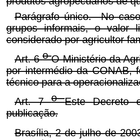
produtos agropecuários de qu
Parágrafo único. No caso
grupos informais, o valor 
considerado por agricultor fami
o
Art. 6
O Ministério da Agr
por intermédio da CONAB, f
técnico para a operacionaliz
o
Art. 7
Este Decreto 
publicação.
Brasília, 2 de julho de 20