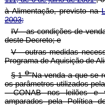
à Alimentação, previsto na
2003;
IV - as condições de vend
deste Decreto; e
V - outras medidas necess
Programa de Aquisição de Al
o
§ 1
Na venda a que se re
os parâmetros utilizados pe
- CONAB nos leilões e 
amparados pela Política d