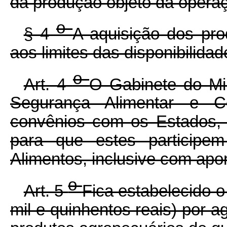
da produção objeto da opera
o
§ 4
A aquisição dos prod
aos limites das disponibilida
o
Art. 4
O Gabinete do Min
Segurança Alimentar e 
convênios com os Estados, o
para que estes participe
Alimentos, inclusive com apor
o
Art. 5
Fica estabelecido o
mil e quinhentos reais) por ag