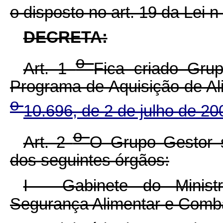
o disposto no art. 19 da Lei n
DECRETA:
o
Art. 1
Fica criado Gru
Programa de Aquisição de Al
o
10.696, de 2 de julho de 20
o
Art. 2
O Grupo Gestor s
dos seguintes órgãos:
I - Gabinete do Minist
Segurança Alimentar e Comba