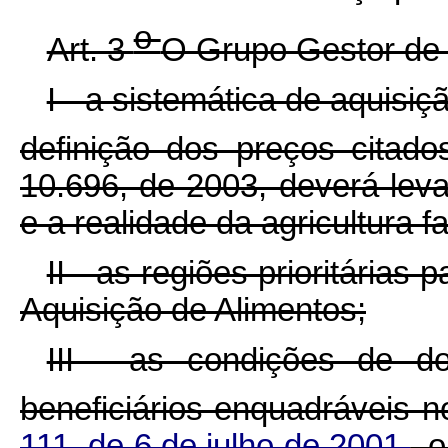
o
Art. 3
O Grupo Gestor de q
I - a sistemática de aquisi
definição dos preços citad
10.696, de 2003, deverá leva
e a realidade da agricultura fa
II - as regiões prioritária
Aquisição de Alimentos;
III - as condições de d
beneficiários enquadráveis 
111, de 6 de julho de 2001
, 