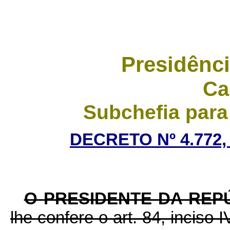
Presidênci
Ca
Subchefia para
DECRETO Nº 4.772,
O
PRESIDENTE DA REP
lhe confere o art. 84, inciso 