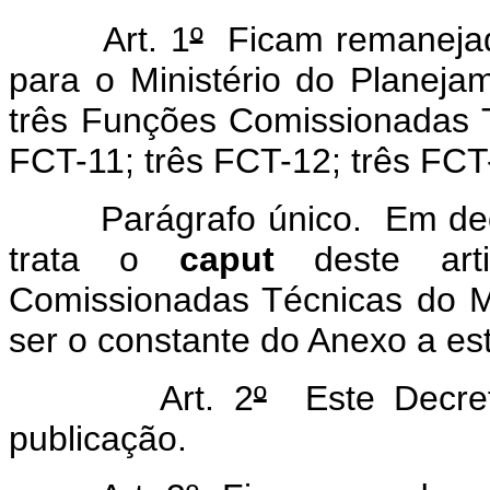
Art. 1
º
Ficam remanejada
para o Ministério do Planeja
três Funções Comissionadas 
FCT-11; três FCT-12; três FCT
Parágrafo único. Em decor
trata o
caput
deste arti
Comissionadas Técnicas do M
ser o constante do Anexo a es
Art. 2
º
Este Decret
publicação.