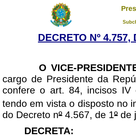
Pres
Subch
DECRETO Nº 4.757, 
O VICE-PRESIDENTE 
cargo de Presidente da Repúb
confere o art. 84, incisos IV 
tendo em vista o disposto no in
do Decreto n
º
4.567, de 1
º
de 
DECRETA: