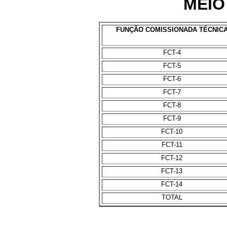
MEIO
FUNÇÃO COMISSIONADA TÉCNIC
FCT-4
FCT-5
FCT-6
FCT-7
FCT-8
FCT-9
FCT-10
FCT-11
FCT-12
FCT-13
FCT-14
TOTAL