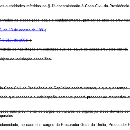
o
as autoridades referidas no § 1
encaminharão à Casa Civil da Presidência 
vadas as disposições legais e regulamentares, praticar os atos de provimen
, de 13 de agosto de 1991
;
o
8.216, de 1991
; e
rência de habilitação em concurso público, salvo os casos previstos em lei.
jeto de legislação específica.
.
 da Casa Civil da Presidência da República poderá exercer, a qualquer tempo
oridade que receber a subdelegação somente poderá proceder ao respectivo 
ações para provimento de cargos de titulares de órgãos jurídicos deverão 
uisitos:
da idoneidade, no caso dos cargos de Procurador-Geral da União, Procurador-