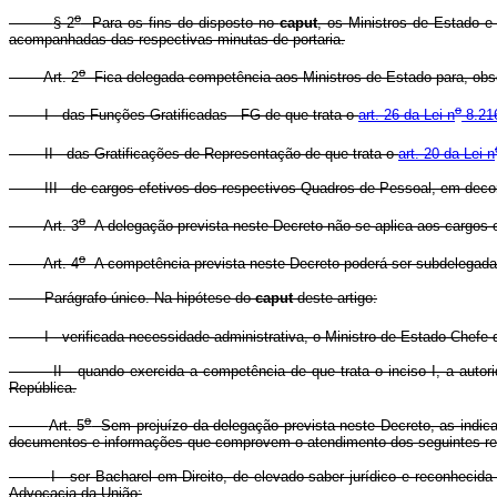
o
§ 2
Para os fins do disposto no
caput
, os Ministros de Estado e 
acompanhadas das respectivas minutas de portaria.
o
Art. 2
Fica delegada competência aos Ministros de Estado para, obser
o
I - das Funções Gratificadas - FG de que trata o
art. 26 da Lei n
8.216
II - das Gratificações de Representação de que trata o
art. 20 da Lei n
III - de cargos efetivos dos respectivos Quadros de Pessoal, em decor
o
Art. 3
A delegação prevista neste Decreto não se aplica aos cargos ob
o
Art. 4
A competência prevista neste Decreto poderá ser subdelegada
Parágrafo único. Na hipótese do
caput
deste artigo:
I - verificada necessidade administrativa, o Ministro de Estado Chefe
II - quando exercida a competência de que trata o inciso I, a aut
República.
o
Art. 5
Sem prejuízo da delegação prevista neste Decreto, as indic
documentos e informações que comprovem o atendimento dos seguintes req
I - ser Bacharel em Direito, de elevado saber jurídico e reconheci
Advocacia da União;