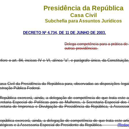
Presidência da República
Casa Civil
Subchefia para Assuntos Jurídicos
DECRETO Nº 4.734, DE 11 DE JUNHO DE 2003.
Delega competência para a prática de 
outras providências.
fere o art. 84, incisos IV e VI, alínea "a", e parágrafo único, da Constituiçã
a Civil da Presidência da República para, observadas as disposições legai
tração Pública Federal.
epública exercerá, ainda, a delegação de competência de que trata este a
retaria Especial de Políticas para as Mulheres, à Secretaria Especial dos
cretaria de Imprensa e Divulgação da Presidência da República, à Assessor
ública exercerá, ainda, a delegação de competência de que trata este arti
Estratégicos e à Assessoria Especial do Presidente da República.
(Redaç