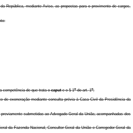
da República, mediante Aviso, as propostas para o provimento de cargos,
to:
o
o
, a competência de que trata o
caput
e o § 1
do art. 1
;
ato de exoneração mediante consulta prévia à Casa Civil da Presidência da
ser previamente submetidas ao Advogado-Geral da União, acompanhadas dos
Geral da Fazenda Nacional, Consultor-Geral da União e Corregedor-Geral da