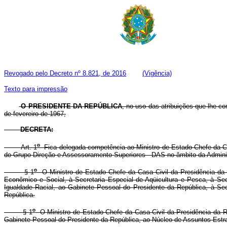
Revogado pelo Decreto nº 8.821, de 2016
(Vigência)
Texto para impressão
O PRESIDENTE DA REPÚBLICA
, no uso das atribuições que lhe con
de fevereiro de 1967,
DECRETA:
o
Art. 1
Fica delegada competência ao Ministro de Estado Chefe da Cas
do Grupo-Direção e Assessoramento Superiores - DAS no âmbito da Adminis
o
§ 1
O Ministro de Estado Chefe da Casa Civil da Presidência da R
Econômico e Social, à Secretaria Especial de Aqüicultura e Pesca, à Sec
Igualdade Racial, ao Gabinete Pessoal do Presidente da República, à Se
República.
o
§ 1
O Ministro de Estado Chefe da Casa Civil da Presidência da Rep
Gabinete Pessoal do Presidente da República, ao Núcleo de Assuntos 