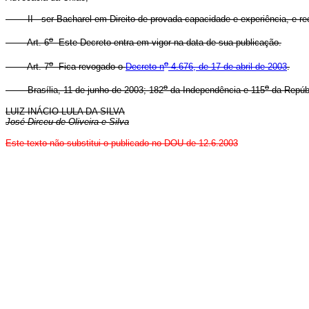
II - ser Bacharel em Direito de provada capacidade e experiência, e r
o
Art. 6
Este Decreto entra em vigor na data de sua publicação.
o
o
Art. 7
Fica revogado o
Decreto n
4.676, de 17 de abril de 2003
.
o
o
Brasília, 11 de junho de 2003; 182
da Independência e 115
da Repúbl
LUIZ INÁCIO LULA DA SILVA
José Dirceu de Oliveira e Silva
Este texto não substitui o publicado no DOU de 12.6.2003