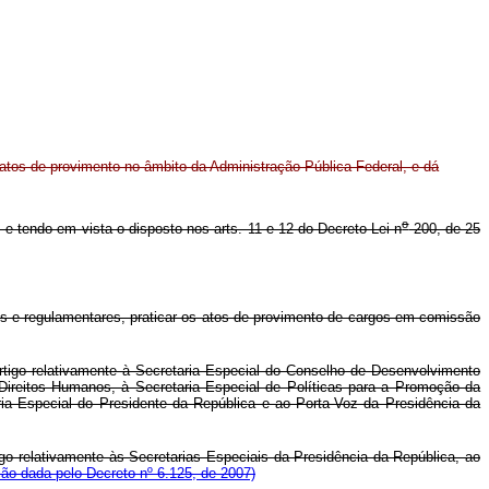
atos de provimento no âmbito da Administração Pública Federal, e dá
o
o, e tendo em vista o disposto nos arts. 11 e 12 do Decreto-Lei n
200, de 25
s e regulamentares, praticar os atos de provimento de cargos em comissão
rtigo relativamente à Secretaria Especial do Conselho de Desenvolvimento
 Direitos Humanos, à Secretaria Especial de Políticas para a Promoção da
ia Especial do Presidente da República e ao Porta-Voz da Presidência da
go relativamente às Secretarias Especiais da Presidência da República, ao
ão dada pelo Decreto nº 6.125, de 2007)