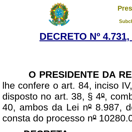
Pres
Subch
DECRETO Nº 4.731,
O PRESIDENTE DA REP
lhe confere o art. 84, inciso I
disposto no art. 38, § 4
º
, comb
40, ambos da Lei n
º
8.987, d
consta do processo n
º
10280.0