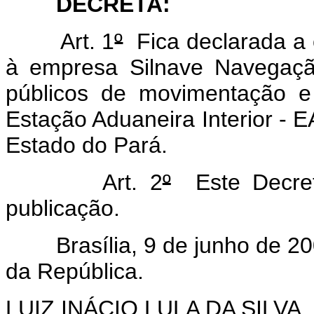
DECRETA:
Art. 1
º
Fica declarada a 
à empresa Silnave Navegaçã
públicos de movimentação 
Estação Aduaneira Interior - E
Estado do Pará.
Art. 2
º
Este Decret
publicação.
Brasília, 9 de junho de 20
da República.
LUIZ INÁCIO LULA DA SILVA