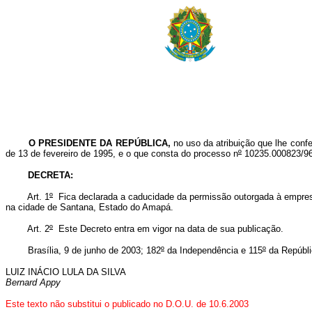
O PRESIDENTE DA REPÚBLICA,
no uso da atribuição que lhe confer
de 13 de fevereiro de 1995, e o que consta do processo n
º
10235.000823/96
DECRETA:
Art. 1
º
Fica declarada a caducidade da permissão outorgada à empres
na cidade de Santana, Estado do Amapá.
Art. 2
º
Este Decreto entra em vigor na data de sua publicação.
Brasília, 9 de junho de 2003; 182
º
da Independência e 115
º
da Repúbli
LUIZ INÁCIO LULA DA SILVA
Bernard Appy
Este texto não substitui o publicado no D.O.U. de 10.6.2003