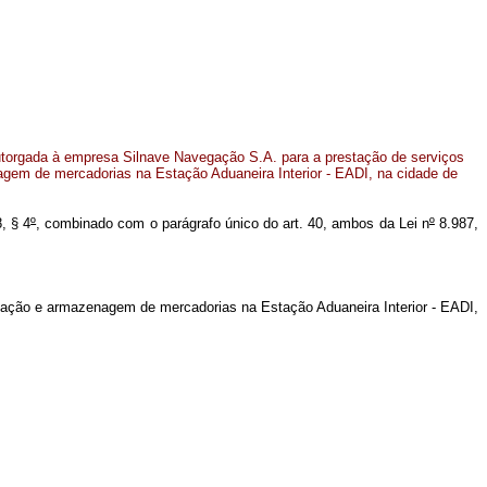
torgada à empresa Silnave Navegação S.A. para a prestação de serviços
em de mercadorias na Estação Aduaneira Interior - EADI, na cidade de
, § 4
º
, combinado com o parágrafo único do art. 40, ambos da Lei n
º
8.987,
ação e armazenagem de mercadorias na Estação Aduaneira Interior - EADI,