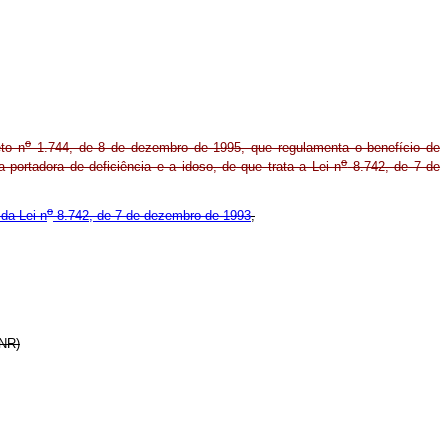
o
to n
1.744, de 8 de dezembro de 1995, que regulamenta o benefício de
o
 portadora de deficiência e a idoso, de que trata a Lei n
8.742, de 7 de
o
 da Lei n
8.742, de 7 de dezembro de 1993
,
(NR)