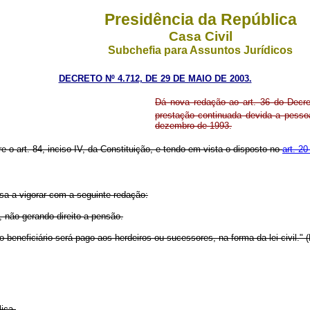
Presidência da República
Casa Civil
Subchefia para Assuntos Jurídicos
DECRETO Nº 4.712, DE 29 DE MAIO DE 2003.
Dá nova redação ao art. 36 do Decre
prestação continuada devida a pessoa
dezembro de 1993.
re o art. 84, inciso IV, da Constituição, e tendo em vista o disposto no
art. 20
sa a vigorar com a seguinte redação:
, não gerando direito a pensão.
 beneficiário será pago aos herdeiros ou sucessores, na forma da lei civil." 
ica.