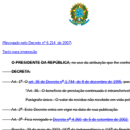
(Revogado pelo Decreto nº 6.214, de 2007)
Texto para impressão
O PRESIDENTE DA REPÚBLICA
, no uso da atribuição que lhe confe
DECRETA:
o
o
Art. 1
O
art. 36 do Decreto n
1.744, de 8 de dezembro de 1995
, pas
"Art. 36. O benefício de prestação continuada é intransferível
Parágrafo único. O valor do resíduo não recebido em vida pelo
o
Art. 2
Este Decreto entra em vigor na data de sua publicação.
o
o
Art. 3
Fica revogado o
Decreto n
4.360, de 5 de setembro de 2002.
o
o
Brasília, 29 de maio de 2003; 182
da Independência e 115
da Repúbl