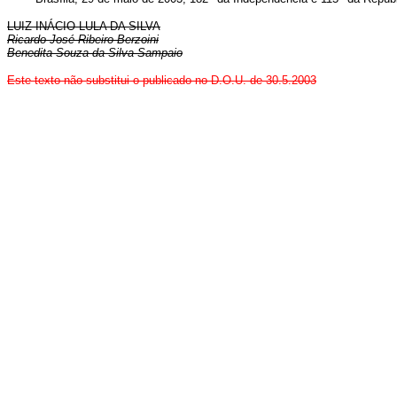
LUIZ INÁCIO LULA DA SILVA
Ricardo José Ribeiro Berzoini
Benedita Souza da Silva Sampaio
Este texto não substitui o publicado no D.O.U. de 30.5.2003