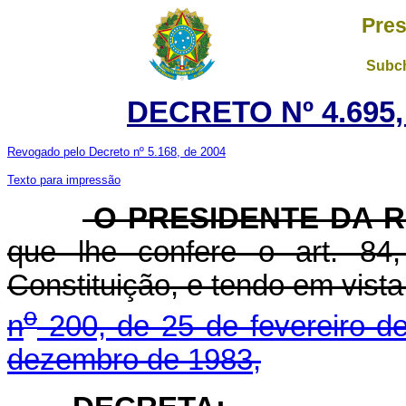
Pres
Subch
DECRETO Nº 4.695,
Revogado pelo Decreto nº 5.168, de 2004
Texto para impressão
O PRESIDENTE DA R
que lhe confere o art. 84,
Constituição, e tendo em vist
o
n
200, de 25 de fevereiro d
dezembro de 1983,