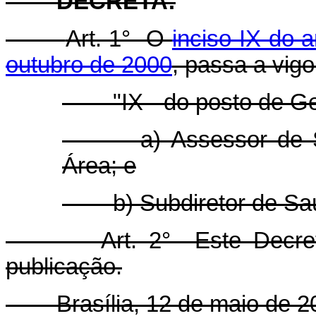
DECRETA:
Art. 1° O
inciso IX do a
outubro de 2000
, passa a vig
"IX - do posto de Gen
a) Assessor de Saú
Área; e
b) Subdiretor de Saú
Art. 2° Este Decreto e
publicação.
Brasília, 12 de maio de 200