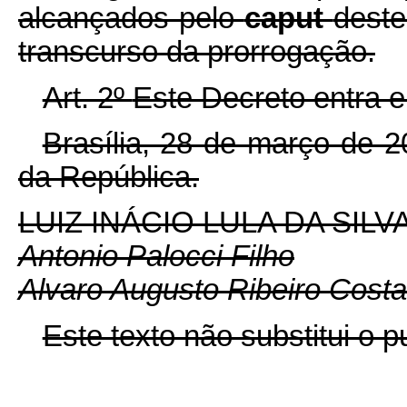
alcançados pelo
caput
deste
transcurso da prorrogação.
Art. 2º
Este Decreto entra e
Brasília, 28 de março de 
da República.
LUIZ INÁCIO LULA DA SILV
Antonio Palocci Filho
Alvaro Augusto Ribeiro Costa
Este texto não substitui o 