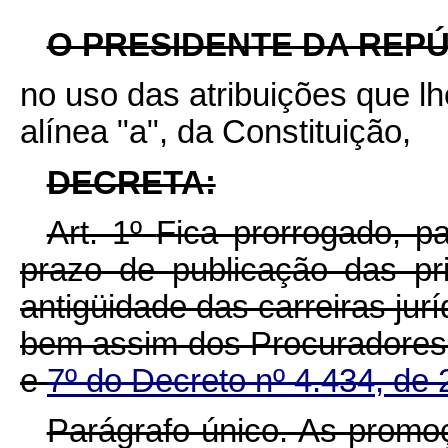
O PRESIDENTE DA REPÚ
no uso das atribuições que lhe
alínea "a", da Constituição,
DECRETA:
Art. 1º
Fica prorrogado, p
prazo de publicação das pri
antigüidade das carreiras jur
bem assim dos Procuradores 
e
7º do Decreto nº 4.434, de 
Parágrafo único. As promo