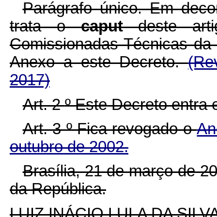
Parágrafo único. Em deco
trata o
caput
deste art
Comissionadas Técnicas da
Anexo a este Decreto.
(Re
2017)
Art. 2
º
Este Decreto entra 
Art. 3
º
Fica revogado o
An
outubro de 2002.
Brasília, 21 de março de 2
da República.
LUIZ INÁCIO LULA DA SILV