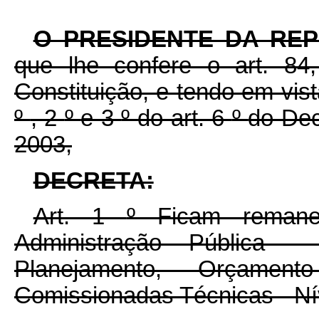
O PRESIDENTE DA RE
que lhe confere o art. 84,
Constituição, e tendo em vist
º
, 2
º
e 3
º
do art. 6
º
do De
2003,
DECRETA:
Art. 1
º
Ficam remane
Administração Pública 
Planejamento, Orçame
Comissionadas Técnicas - Ní