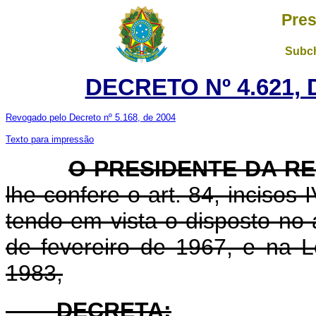
Pres
Subch
DECRETO Nº 4.621, 
Revogado pelo Decreto nº 5.168, de 2004
Texto para impressão
O PRESIDENTE DA R
lhe confere o art. 84, incisos 
tendo em vista o disposto no 
de fevereiro de 1967, e na 
1983,
DECRETA: