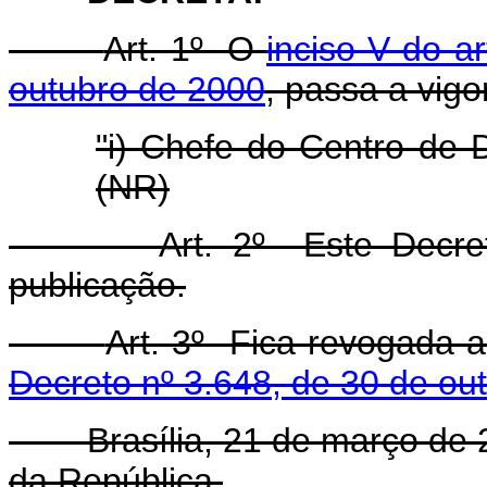
Art. 1º O
inciso V do a
outubro de 2000
, passa a vigo
"i) Chefe do Centro de 
(NR)
Art. 2º Este Decreto e
publicação.
Art. 3º Fica revogada 
Decreto nº 3.648, de 30 de ou
Brasília, 21 de março de 20
da República.