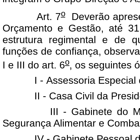
o
Art. 7
Deverão apresen
Orçamento e Gestão, até 31
estrutura regimental e de 
funções de confiança, observad
o
I e III do art. 6
, os seguintes 
I - Assessoria Especial d
II - Casa Civil da Presidê
III - Gabinete do Minis
Segurança Alimentar e Comba
IV - Gabinete Pessoal da 