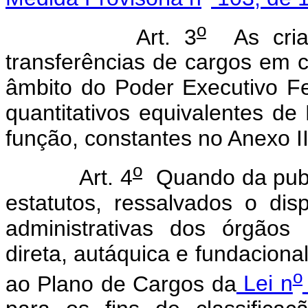
o
Art. 3
As criaç
transferências de cargos em c
âmbito do Poder Executivo Fe
quantitativos equivalentes de
função, constantes no Anexo II
o
Art. 4
Quando da publi
estatutos, ressalvados o dis
administrativas dos órgãos
direta, autáquica e fundaciona
o
ao Plano de Cargos da
Lei n