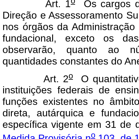
o
Art. 1
Os cargos de
Direção e Assessoramento Su
nos órgãos da Administração P
fundacional, exceto os das
observarão, quanto ao nú
quantidades constantes do Ane
o
Art. 2
O quantitativ
instituições federais de en
funções existentes no âmbit
direta, autárquica e fundaci
específica vigente em 31 de
o
Medida Provisória n
103, de 