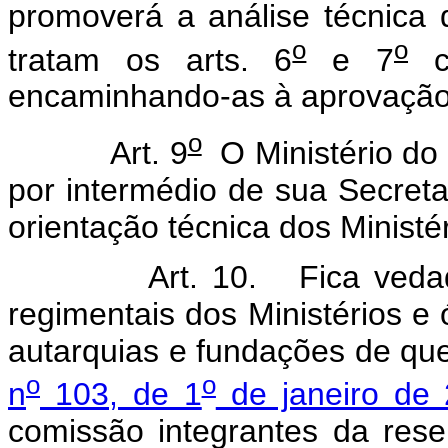
promoverá a análise técnica 
o
o
tratam os arts. 6
e 7
co
encaminhando-as à aprovação 
o
Art. 9
O Ministério do
por intermédio de sua Secreta
orientação técnica dos Ministé
Art. 10. Fica vedado, a
regimentais dos Ministérios e
autarquias e fundações de que
o
o
n
103, de 1
de janeiro de
comissão integrantes da rese