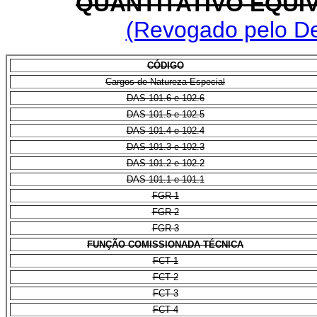
QUANTITATIVO EQUI
(Revogado pelo De
CÓDIGO
Cargos de Natureza Especial
DAS 101.6 e 102.6
DAS 101.5 e 102.5
DAS 101.4 e 102.4
DAS 101.3 e 102.3
DAS 101.2 e 102.2
DAS 101.1 e 101.1
FGR-1
FGR-2
FGR-3
FUNÇÃO COMISSIONADA TÉCNICA
FCT 1
FCT 2
FCT 3
FCT 4