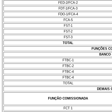
FED-2/FCA-2
FDT-1/FCA-3
FDO-1/FCA-4
FCA-5
FST-1
FST-2
FST-3
TOTAL
FUNÇÕES C
BANCO 
FTBC-1
FTBC-2
FTBC-4
FTBC-4
TOTAL
DEMAIS 
FUNÇÃO COMISSIONADA
FCT 1