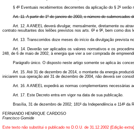
§ 4
º
Eventuais recebimentos decorrentes da aplicação do § 2
º
serão r
Art. 11. A partir de 1º de janeiro de 2003, o número de submercados de
Art. 12. A ANEEL deverá divulgar, mensalmente, diretamente ou atra
contrato resultantes dos leilões previstos nos arts. 6
º
e 9
º
, bem como dos le
Art. 13. Transcorridos doze meses do início da divulgação prevista n
Art. 14. Deverão ser aplicados os valores normativos e os procedim
248, de 6 de maio de 2002, à energia que vier a ser comprada de empreen
Parágrafo único. O disposto neste artigo somente se aplica às conc
Art. 15. Até 31 de dezembro de 2014, o montante da energia produzida 
iniciarem sua operação até 31 de dezembro de 2004, não deverá ser consider
Art. 16. A ANEEL expedirá as normas complementares necessárias a
Art. 17. Este Decreto entra em vigor na data de sua publicação.
Brasília, 31 de dezembro de 2002; 181
º
da Independência e 114
º
da R
FERNANDO HENRIQUE CARDOSO
Francisco Gomide
Este texto não substitui o publicado no D.O.U. de 31.12.2002 (Edição extra