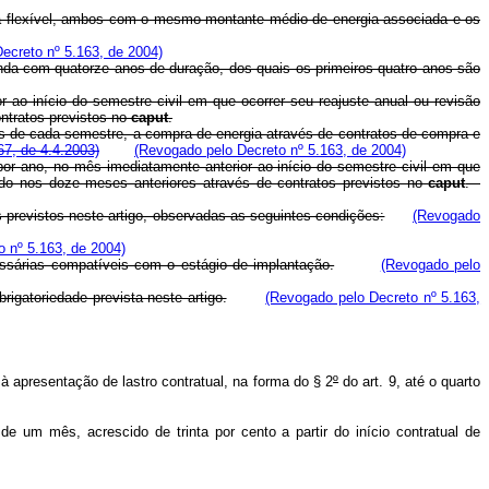
rgia flexível, ambos com o mesmo montante médio de energia associada e os
ecreto nº 5.163, de 2004)
enda com quatorze anos de duração, dos quais os primeiros quatro anos são
r ao início do semestre civil em que ocorrer seu reajuste anual ou revisão
ontratos previstos no
caput
.
 mês de cada semestre, a compra de energia através de contratos de compra e
67, de 4.4.2003)
(Revogado pelo Decreto nº 5.163, de 2004)
por ano, no mês imediatamente anterior ao início do semestre civil em que
cado nos doze meses anteriores através de contratos previstos no
caput
.
previstos neste artigo, observadas as seguintes condições:
(Revogado
 nº 5.163, de 2004)
essárias compatíveis com o estágio de implantação.
(Revogado pelo
igatoriedade prevista neste artigo.
(Revogado pelo Decreto nº 5.163,
à apresentação de lastro contratual, na forma do § 2
º
do art. 9, até o quarto
um mês, acrescido de trinta por cento a partir do início contratual de