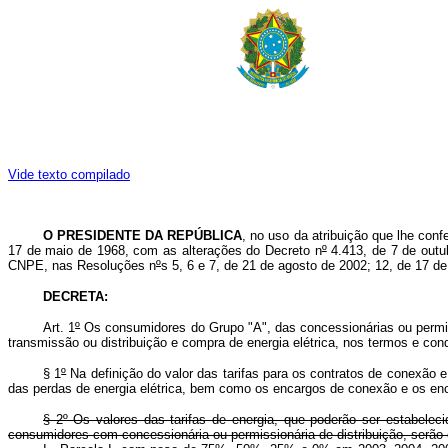
Vide texto compilado
O PRESIDENTE DA REPÚBLICA
, no uso da atribuição que lhe confe
17 de maio de 1968, com as alterações do Decreto n
º
4.413, de 7 de outu
CNPE, nas Resoluções n
º
s 5, 6 e 7, de 21 de agosto de 2002; 12, de 17 
DECRETA:
Art. 1
º
Os consumidores do Grupo "A", das concessionárias ou permissi
transmissão ou distribuição e compra de energia elétrica, nos termos e co
§ 1
º
Na definição do valor das tarifas para os contratos de conexão e
das perdas de energia elétrica, bem como os encargos de conexão e os en
§ 2º Os valores das tarifas de energia, que poderão ser estabele
consumidores com concessionária ou permissionária de distribuição, serão es