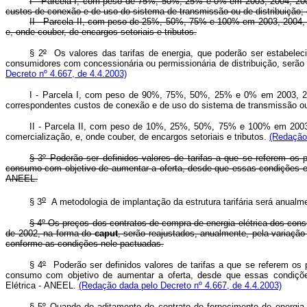
I - Parcela I, com peso de 75%, 50%, 25% e 0% em 2003, 2004, 2005 e
custos de conexão e de uso do sistema de transmissão ou de distribuição; 
II - Parcela II, com peso de 25%, 50%, 75% e 100% em 2003, 2004, 2
e, onde couber, de encargos setoriais e tributos.
§ 2
º
Os valores das tarifas de energia, que poderão ser estabelec
consumidores com concessionária ou permissionária de distribuição, serão e
Decreto nº 4.667, de 4.4.2003)
I - Parcela I, com peso de 90%, 75%, 50%, 25% e 0% em 2003, 2004,
correspondentes custos de conexão e de uso do sistema de transmissão ou 
II - Parcela II, com peso de 10%, 25%, 50%, 75% e 100% em 2003, 
comercialização, e, onde couber, de encargos setoriais e tributos.
(Redação 
§ 3º Poderão ser definidos valores de tarifas a que se referem os
consumo com objetivo de aumentar a oferta, desde que essas condições es
ANEEL.
o
§ 3
A metodologia de implantação da estrutura tarifária será anualme
§ 4º Os preços dos contratos de compra de energia elétrica dos cons
de 2002, na forma do
caput
, serão reajustados, anualmente, pela variação
conforme as condições nele pactuadas.
§ 4
º
Poderão ser definidos valores de tarifas a que se referem os 
consumo com objetivo de aumentar a oferta, desde que essas condiçõe
Elétrica - ANEEL.
(Redação dada pelo Decreto nº 4.667, de 4.4.2003)
§ 5º Quando do aditamento do contrato de fornecimento de energia e