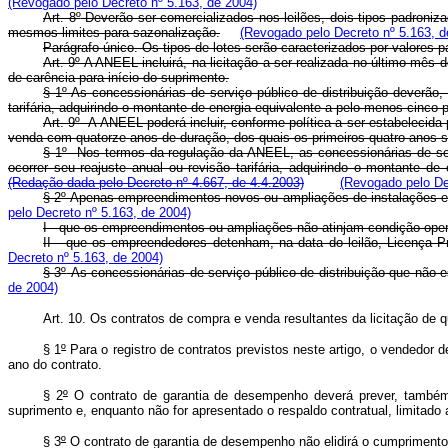
(Revogado pelo Decreto nº 5.163, de 2004)
Art. 8º
Deverão ser comercializados nos leilões, dois tipos padroni
mesmos limites para sazonalização.
(Revogado pelo Decreto nº 5.163, d
Parágrafo único. Os tipos de lotes serão caracterizados por valores
Art. 9º A ANEEL incluirá, na licitação a ser realizada no último mê
de carência para início do suprimento.
§ 1º As concessionárias de serviço público de distribuição deverão,
tarifária, adquirindo o montante de energia equivalente a pelo menos cinco
Art. 9º A ANEEL poderá incluir, conforme política a ser estabelecida
venda com quatorze anos de duração, dos quais os primeiros quatro anos s
§ 1º Nos termos da regulação da ANEEL, as concessionárias de servi
ocorrer seu reajuste anual ou revisão tarifária, adquirindo o montante 
(Redação dada pelo Decreto nº 4.667, de 4.4.2003)
(Revogado pelo De
§ 2º Apenas empreendimentos novos ou ampliações de instalações ex
pelo Decreto nº 5.163, de 2004)
I - que os empreendimentos ou ampliações não atinjam condição opera
II - que os empreendedores detenham, na data do leilão, Licença 
Decreto nº 5.163, de 2004)
§ 3º
As concessionárias de serviço público de distribuição que não e
de 2004)
Art. 10. Os contratos de compra e venda resultantes da licitação de qu
§ 1
º
Para o registro de contratos previstos neste artigo, o vendedor
ano do contrato.
§ 2
º
O contrato de garantia de desempenho deverá prever, também, 
suprimento e, enquanto não for apresentado o respaldo contratual, limitad
§ 3
º
O contrato de garantia de desempenho não elidirá o cumprimento