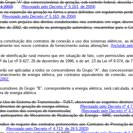
do Grupo "A" das concessionárias de geração, sob controle federal, deverão
.4.2003)
(Revogado pelo Decreto nº 5.163, de 2004)
na expansão da geração na forma e prazo definidos em regulamento perderá 
(Revogado pelo Decreto nº 5.163, de 2004)
lizada sem prejuízo dos direitos estabelecidos nos contratos em vigor, de
bro de 2002, da extinção ou prorrogação automática, encaminhar para o C
ra constituição dos contratos de conexão e uso dos sistemas elétricos, as d
eralmente nos novos contratos de fornecimento outras alterações.
(Incluído pel
s de eletrificação rural mesmo que em situação de fato, com permissões an
o
o
o
da Lei n
9.427, 26 de dezembro de 1996, e do art. 23 da Lei n
9.074, de 7
rão ser aplicadas a todos os consumidores do Grupo "A", das concessionária
rnecimento de energia elétrica, por contratos equivalentes de conexão, u
 2002.
nsumidores do Grupo "B", correspondente a energia elétrica, será calculada, a
a de energia elétrica.
 de Uso do Sistema de Transmissão - TUST, observando as seguintes diretrize
dimentos de geração de energia elétrica;
(Revogado pelo Decreto nº 4.7
a dos custos dos serviços de transmissão
;
(Revogado pelo Decreto nº 4.
 participantes do Mecanismo de Realocação de Energia - MRE, excluindo-se 
ndice de reajuste dos contratos pertencentes aos Contratos de Prestação d
(Revogado pelo Decreto nº 4.713, de 29.5.2003)