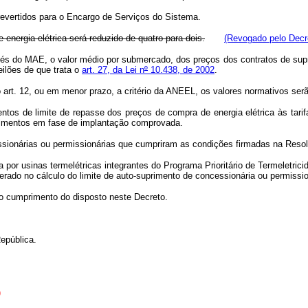
evertidos para o Encargo de Serviços do Sistema.
 energia elétrica será reduzido de quatro para dois.
(Revogado pelo Decre
vés do MAE, o valor médio por submercado, dos preços dos contratos de supr
ilões de que trata o
art. 27, da Lei n
º
10.438, de 2002
.
o art. 12, ou em menor prazo, a critério da ANEEL, os valores normativos ser
entos de limite de repasse dos preços de compra de energia elétrica às tar
dimentos em fase de implantação comprovada.
essionárias ou permissionárias que cumpriram as condições firmadas na Res
por usinas termelétricas integrantes do Programa Prioritário de Termeletrici
ado no cálculo do limite de auto-suprimento de concessionária ou permissioná
o cumprimento do disposto neste Decreto.
epública.
)