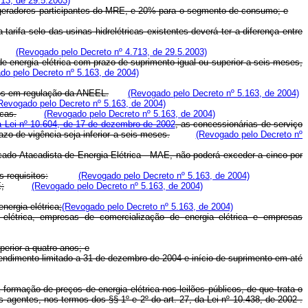
13, de 29.5.2003)
os geradores participantes do MRE, e 20% para o segmento de consumo; e
 tarifa selo das usinas hidrelétricas existentes deverá ter a diferença entre
(Revogado pelo Decreto nº 4.713, de 29.5.2003)
 de energia elétrica com prazo de suprimento igual ou superior a seis meses,
do pelo Decreto nº 5.163, de 2004)
idos em regulação da ANEEL.
(Revogado pelo Decreto nº 5.163, de 2004)
Revogado pelo Decreto nº 5.163, de 2004)
icas.
(Revogado pelo Decreto nº 5.163, de 2004)
da Lei nº 10.604, de 17 de dezembro de 2002
, as concessionárias de serviço
azo de vigência seja inferior a seis meses.
(Revogado pelo Decreto nº
cado Atacadista de Energia Elétrica - MAE, não poderá exceder a cinco por
s requisitos:
(Revogado pelo Decreto nº 5.163, de 2004)
E;
(Revogado pelo Decreto nº 5.163, de 2004)
nergia elétrica;
(Revogado pelo Decreto nº 5.163, de 2004)
 elétrica, empresas de comercialização de energia elétrica e empresas
erior a quatro anos; e
endimento limitado a 31 de dezembro de 2004 e início de suprimento em até
ormação de preços de energia elétrica nos leilões públicos, de que trata o
 agentes, nos termos dos §§ 1º e 2º do art. 27, da Lei nº 10.438, de 2002 .