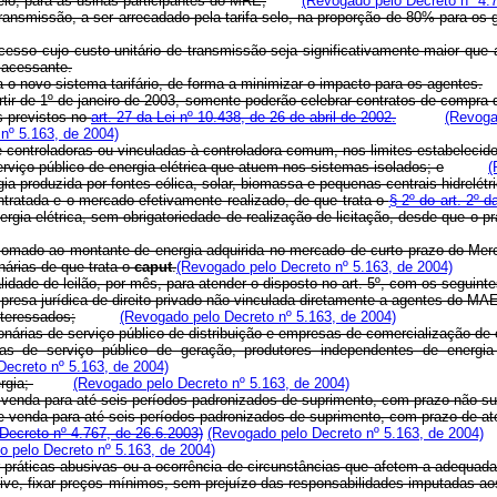
lo, para as usinas participantes do MRE;
(Revogado pelo Decreto nº 4.7
 transmissão, a ser arrecadado pela tarifa selo, na proporção de 80% para 
 acesso cujo custo unitário de transmissão seja significativamente maior que a
o acessante.
 o novo sistema tarifário, de forma a minimizar o impacto para os agentes.
artir de 1º de janeiro de 2003, somente poderão celebrar contratos de compra
os previstos no
art. 27 da Lei nº 10.438, de 26 de abril de 2002.
(Revoga
nº 5.163, de 2004)
s e controladoras ou vinculadas à controladora comum, nos limites estabelec
erviço público de energia elétrica que atuem nos sistemas isolados; e
(
gia produzida por fontes eólica, solar, biomassa e pequenas centrais hidrelétr
ntratada e o mercado efetivamente realizado, de que trata o
§ 2º do art. 2º 
rgia elétrica, sem obrigatoriedade de realização de licitação, desde que o pr
, somado ao montante de energia adquirida no mercado de curto prazo do Mer
nárias de que trata o
caput
.
(Revogado pelo Decreto nº 5.163, de 2004)
idade de leilão, por mês, para atender o disposto no art. 5º, com os seguinte
presa jurídica de direito privado não vinculada diretamente a agentes do MA
nteressados;
(Revogado pelo Decreto nº 5.163, de 2004)
nárias de serviço público de distribuição e empresas de comercialização de e
ias de serviço público de geração, produtores independentes de energia
Decreto nº 5.163, de 2004)
ergia;
(Revogado pelo Decreto nº 5.163, de 2004)
 venda para até seis períodos padronizados de suprimento, com prazo não sup
e venda para até seis períodos padronizados de suprimento, com prazo de at
Decreto nº 4.767, de 26.6.2003)
(Revogado pelo Decreto nº 5.163, de 2004)
 pelo Decreto nº 5.163, de 2004)
práticas abusivas ou a ocorrência de circunstâncias que afetem a adequada f
sive, fixar preços mínimos, sem prejuízo das responsabilidades imputadas aos