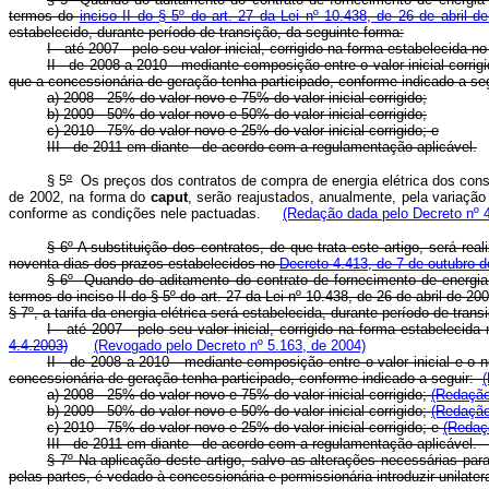
termos do
inciso II do § 5º do art. 27 da Lei nº 10.438, de 26 de abril d
estabelecido, durante período de transição, da seguinte forma:
I - até 2007 - pelo seu valor inicial, corrigido na forma estabelecida no
II - de 2008 a 2010 - mediante composição entre o valor inicial corri
que a concessionária de geração tenha participado, conforme indicado a seg
a) 2008 - 25% do valor novo e 75% do valor inicial corrigido;
b) 2009 - 50% do valor novo e 50% do valor inicial corrigido;
c) 2010 - 75% do valor novo e 25% do valor inicial corrigido; e
III - de 2011 em diante - de acordo com a regulamentação aplicável.
§ 5
º
Os preços dos contratos de compra de energia elétrica dos consu
de 2002, na forma do
caput
, serão reajustados, anualmente, pela variação
conforme as condições nele pactuadas.
(Redação dada pelo Decreto nº 4
§ 6º A substituição dos contratos, de que trata este artigo, será r
noventa dias dos prazos estabelecidos no
Decreto 4.413, de 7 de outubro 
§ 6º Quando do aditamento do contrato de fornecimento de energia e
termos do inciso II do § 5º do art. 27 da Lei nº 10.438, de 26 de abril de
§ 7º, a tarifa da energia elétrica será estabelecida, durante período de tran
I - até 2007 - pelo seu valor inicial, corrigido na forma estabeleci
4.4.2003)
(Revogado pelo Decreto nº 5.163, de 2004)
II - de 2008 a 2010 - mediante composição entre o valor inicial e o
concessionária de geração tenha participado, conforme indicado a seguir:
a) 2008 - 25% do valor novo e 75% do valor inicial corrigido;
(Redação
b) 2009 - 50% do valor novo e 50% do valor inicial corrigido;
(Redação
c) 2010 - 75% do valor novo e 25% do valor inicial corrigido; e
(Redaç
III - de 2011 em diante - de acordo com a regulamentação aplicável
§ 7º Na aplicação deste artigo, salvo as alterações necessárias par
pelas partes, é vedado à concessionária e permissionária introduzir unilate