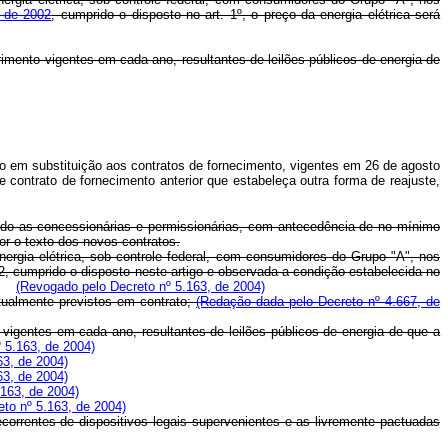
o de 2002
, cumprido o disposto no art. 1º, o preço da energia elétrica será
primento vigentes em cada ano, resultantes de leilões públicos de energia de
o em substituição aos contratos de fornecimento, vigentes em 26 de agosto
 contrato de fornecimento anterior que estabeleça outra forma de reajuste,
evendo as concessionárias e permissionárias, com antecedência de no mínimo
r o texto dos novos contratos.
nergia elétrica, sob controle federal, com consumidores do Grupo "A", nos
02, cumprido o disposto neste artigo e observada a condição estabelecida no
(Revogado pelo Decreto nº 5.163, de 2004)
entualmente previstos em contrato;
(Redação dada pelo Decreto nº 4.667, de
 vigentes em cada ano, resultantes de leilões públicos de energia de que a
 5.163, de 2004)
63, de 2004)
63, de 2004)
.163, de 2004)
to nº 5.163, de 2004)
ecorrentes de dispositivos legais supervenientes e as livremente pactuadas