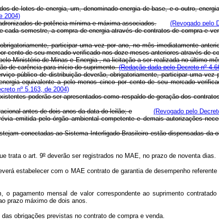
zados de lotes de energia, um, denominado energia de base, e o outro, ene
e 2004)
 padronizados de potência mínima e máxima associados.
(Revogado pelo D
s de cada semestre, a compra de energia através de contratos de compra e v
 obrigatoriamente, participar uma vez por ano, no mês imediatamente anterio
 por cento de seu mercado verificado nos doze meses anteriores através de c
 pelo Ministério de Minas e Energia , na licitação a ser realizada no último
ão de carência para início do suprimento.
(Redação dada pelo Decreto nº 4.6
ço público de distribuição deverão, obrigatoriamente, participar uma vez 
de energia equivalente a pelo menos cinco por cento de seu mercado verifi
creto nº 5.163, de 2004)
istentes poderão ser apresentados como respaldo de geração dos contratos 
cional antes de dois anos da data do leilão; e
(Revogado pelo Decreto
Prévia emitida pelo órgão ambiental competente e demais autorizações nec
stejam conectadas ao Sistema Interligado Brasileiro estão dispensadas da obr
e trata o art. 9
º
deverão ser registrados no MAE, no prazo de noventa dias.
 deverá estabelecer com o MAE contrato de garantia de desempenho referente 
o pagamento mensal de valor correspondente ao suprimento contratado de 
o ao prazo máximo de dois anos.
 das obrigações previstas no contrato de compra e venda.