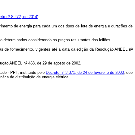
to nº 8.272, de 2014)
imento de energia para cada um dos tipos de lote de energia e durações de
ão determinados considerando os preços resultantes dos leilões.
ifas de fornecimento, vigentes até a data da edição da Resolução ANEEL n
º
olução ANEEL n
º
488, de 29 de agosto de 2002.
dade - PPT, instituído pelo
Decreto n
º
3.371, de 24 de fevereiro de 2000
, que
ria de distribuição de energia elétrica.