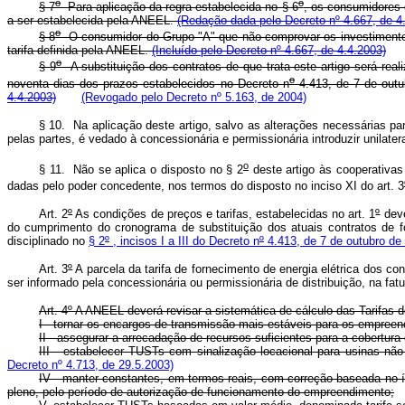
o
o
§ 7
Para aplicação da regra estabelecida no § 6
, os consumidores 
a ser estabelecida pela ANEEL.
(Redação dada pelo Decreto nº 4.667, de 4
o
§ 8
O consumidor do Grupo "A" que não comprovar os investimentos 
tarifa definida pela ANEEL.
(Incluído pelo Decreto nº 4.667, de 4.4.2003)
o
§ 9
A substituição dos contratos de que trata este artigo será rea
o
noventa dias dos prazos estabelecidos no Decreto n
4.413, de 7 de outu
4.4.2003)
(Revogado pelo Decreto nº 5.163, de 2004)
§ 10. Na aplicação deste artigo, salvo as alterações necessárias pa
pelas partes, é vedado à concessionária e permissionária introduzir unilat
o
§ 11. Não se aplica o disposto no § 2
deste artigo às cooperativa
dadas pelo poder concedente, nos termos do disposto no inciso XI do art. 3
Art. 2
º
As condições de preços e tarifas, estabelecidas no art. 1
º
deve
do cumprimento do cronograma de substituição dos atuais contratos de fo
disciplinado no
§ 2
º
, incisos I a III do Decreto n
º
4.413, de 7 de outubro de
Art. 3
º
A parcela da tarifa de fornecimento de energia elétrica dos co
ser informado pela concessionária ou permissionária de distribuição, na fatur
Art. 4º A ANEEL deverá revisar a sistemática de cálculo das Tarifas
I - tornar os encargos de transmissão mais estáveis para os empreen
II - assegurar a arrecadação de recursos suficientes para a cobertur
III - estabelecer TUSTs com sinalização locacional para usinas não
Decreto nº 4.713, de 29.5.2003)
IV - manter constantes, em termos reais, com correção baseada no í
pleno, pelo período de autorização de funcionamento do empreendimento;