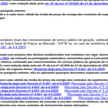
e 2002
, com redação dada pelo
art. 6º da Lei nº 10.604 de 17 de dezembr
 parágrafo anterior;
gido e o valor novo, obtido da média do preço da energia dos contratos de su
uir:
midores finais das concessionárias de serviço público de geração, celebrad
 do Índice Geral de Preços ao Mercado - IGP-M ou, no caso de existência de
.667, de 4.4.2003)
ealizada sem prejuízo dos direitos estabelecidos nos contratos em vigor, d
de 2002
, da extinção ou prorrogação automática, encaminhar para o Consumido
létrica, celebrado por concessionárias de serviço público de geração de e
 2002, com redação dada pelo art. 6º da Lei nº 10.604 de 17 de dezembro de 20
sição, da seguinte forma:
(Redação dada pelo Decreto nº 4.667, de 4.4.2003)
da no parágrafo anterior, não se aplicando quaisquer descontos especiais ev
 novo valor, obtido da média do preço da energia dos contratos de suprimento
(Redação dada pelo Decreto nº 4.667, de 4.4.2003)
(Revogado pelo Decreto nº
 dada pelo Decreto nº 4.667, de 4.4.2003)
(Revogado pelo Decreto nº 5.1
 dada pelo Decreto nº 4.667, de 4.4.2003)
(Revogado pelo Decreto nº 5.1
ão dada pelo Decreto nº 4.667, de 4.4.2003)
(Revogado pelo Decreto nº 5
.
(Redação dada pelo Decreto nº 4.667, de 4.4.2003)
(Revogado pelo Decre
a constituição dos contratos de conexão e uso dos sistemas elétricos, as d
ralmente nos novos contratos de fornecimento outras alterações.