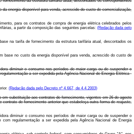
fornecimento da estrutura tarifária atual, descontados os correspondentes
 da energia disponível para venda, acrescido do custo de comercialização,
ento, para os contratos de compra de energia elétrica celebrados pelos
rifárias, a partir da composição das seguintes parcelas:
(Redação dada pelo
e na tarifa de fornecimento da estrutura tarifária atual, descontados os
m base no custo da energia disponível para venda, acrescido do custo de
umidora diminuir o consumo nos períodos de maior carga ou de suspender o
egulamentação a ser expedida pela Agência Nacional de Energia Elétrica -
rior.
(Redação dada pelo Decreto nº 4.667, de 4.4.2003)
do em substituição aos contratos de fornecimento, vigentes em 26 de agosto
 contrato de fornecimento anterior que estabeleça outra forma de reajuste,
midora diminuir o consumo nos períodos de maior carga ou de suspender o
e com regulamentação a ser expedida pela Agência Nacional de Energia
nergia elétrica, sob controle federal, com consumidores do Grupo "A", nos