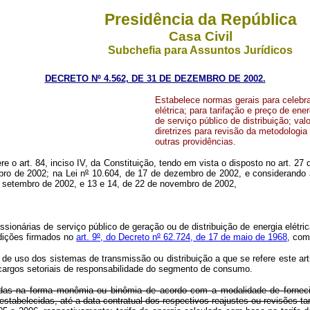
Presidência da República
Casa Civil
Subchefia para Assuntos Jurídicos
DECRETO Nº 4.562, DE 31 DE DEZEMBRO DE 2002.
Estabelece normas gerais para celebra
elétrica; para tarifação e preço de ene
de serviço público de distribuição; v
diretrizes para revisão da metodologi
outras providências.
re o art. 84, inciso IV, da Constituição, tendo em vista o disposto no art. 27 
bro de 2002; na Lei n
º
10.604, de 17 de dezembro de 2002, e considerando as
de setembro de 2002, e 13 e 14, de 22 de novembro de 2002,
onárias de serviço público de geração ou de distribuição de energia elétric
ndições firmados no
art. 9
º
, do Decreto n
º
62.724, de 17 de maio de 1968
, com
 de uso dos sistemas de transmissão ou distribuição a que se refere este ar
cargos setoriais de responsabilidade do segmento de consumo.
cidas na forma monômia ou binômia de acordo com a modalidade de forneci
tabelecidas, até a data contratual dos respectivos reajustes ou revisões tar