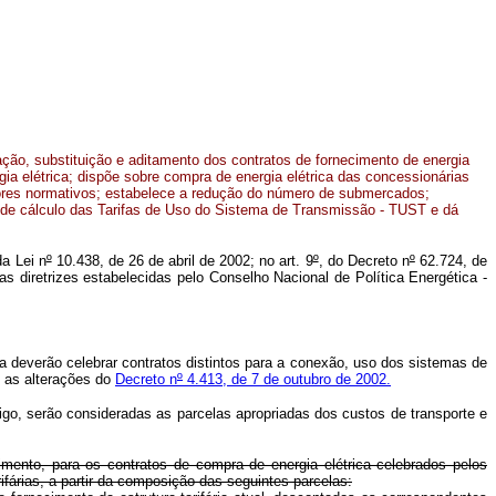
ção, substituição e aditamento dos contratos de fornecimento de energia
rgia elétrica; dispõe sobre compra de energia elétrica das concessionárias
alores normativos; estabelece a redução do número de submercados;
a de cálculo das Tarifas de Uso do Sistema de Transmissão - TUST e dá
da Lei n
º
10.438, de 26 de abril de 2002; no art. 9
º
, do Decreto n
º
62.724, de
 diretrizes estabelecidas pelo Conselho Nacional de Política Energética -
a deverão celebrar contratos distintos para a conexão, uso dos sistemas de
 as alterações do
Decreto n
º
4.413, de 7 de outubro de 2002.
tigo, serão consideradas as parcelas apropriadas dos custos de transporte e
mento, para os contratos de compra de energia elétrica celebrados pelos
ifárias, a partir da composição das seguintes parcelas: