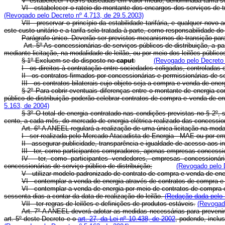
V- estabelecer TUSTs baseadas em valor médio, denominada tarifa se
VI - estabelecer o rateio do montante dos encargos dos serviços de
(Revogado pelo Decreto nº 4.713, de 29.5.2003)
VII - preservar o princípio da estabilidade tarifária, e qualquer novo
este custo unitário e a tarifa selo tratada à parte, como responsabilidade d
Parágrafo único. Deverão ser previstos mecanismos de transição para
Art. 5º As concessionárias de serviços públicos de distribuição, a p
mediante licitação, na modalidade de leilão, ou por meio dos leilões públic
§ 1º Excluem-se do disposto no
caput
:
(Revogado pelo Decreto 
I - os direitos à contratação entre sociedades coligadas, controlada
II - os contratos firmados por concessionárias e permissionárias de s
III - os contratos bilaterais cujo objeto seja a compra e venda de ener
§ 2º Para cobrir eventuais diferenças entre o montante de energia co
público de distribuição poderão celebrar contratos de compra e venda de ene
5.163, de 2004)
§ 3º O total de energia contratado nas condições previstas no § 2º
cento, a cada mês, do mercado de energia elétrica realizado das concessio
Art. 6º A ANEEL regulará a realização de uma única licitação na modal
I - ser realizada pelo Mercado Atacadista de Energia - MAE ou por em
II - assegurar publicidade, transparência e igualdade de acesso aos i
III - ter, como participantes compradores, apenas empresas concessio
IV - ter, como participantes vendedores, empresas concessionár
concessionárias de serviço público de distribuição;
(Revogado pelo 
V - utilizar modelo padronizado de contrato de compra e venda de en
VI - contemplar a venda de energia através de contratos de compra e
VI - contemplar a venda de energia por meio de contratos de compra 
sessenta dias a contar da data de realização do leilão.
(Redação dada pelo 
VII - ter regras de leilões e definições de produtos estáveis.
(Revogado
Art. 7º A ANEEL deverá adotar as medidas necessárias para prevenir 
art. 5º deste Decreto e o
art. 27, da Lei nº 10.438, de 2002
, podendo, inclu