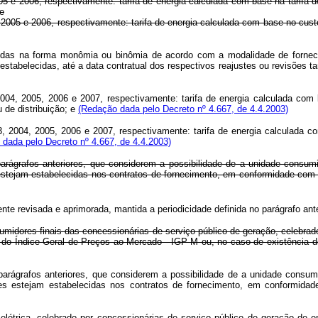
 2006, respectivamente: tarifa de energia calculada com base na tarifa de 
e
005 e 2006, respectivamente: tarifa de energia calculada com base no custo
idas na forma monômia ou binômia de acordo com a modalidade de fornecim
stabelecidas, até a data contratual dos respectivos reajustes ou revisões ta
 2005, 2006 e 2007, respectivamente: tarifa de energia calculada com bas
de distribuição; e
(Redação dada pelo Decreto nº 4.667, de 4.4.2003)
2004, 2005, 2006 e 2007, respectivamente: tarifa de energia calculada co
dada pelo Decreto nº 4.667, de 4.4.2003)
 parágrafos anteriores, que considerem a possibilidade de a unidade cons
tejam estabelecidas nos contratos de fornecimento, em conformidade com r
nte revisada e aprimorada, mantida a periodicidade definida no parágrafo ante
umidores finais das concessionárias de serviço público de geração, celebra
 do Índice Geral de Preços ao Mercado - IGP-M ou, no caso de existência de
parágrafos anteriores, que considerem a possibilidade de a unidade consu
s estejam estabelecidas nos contratos de fornecimento, em conformidad
létrica, celebrado por concessionárias de serviço público de geração de e