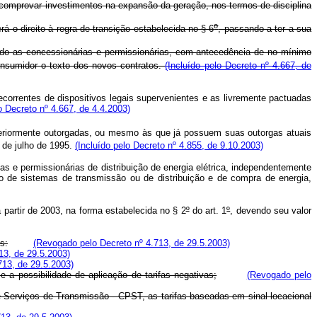
 comprovar investimentos na expansão da geração, nos termos de disciplina
o
o direito à regra de transição estabelecida no § 6
, passando a ter a sua
vendo as concessionárias e permissionárias, com antecedência de no mínimo
onsumidor o texto dos novos contratos.
(Incluído pelo Decreto nº 4.667, de
ecorrentes de dispositivos legais supervenientes e as livremente pactuadas
o Decreto nº 4.667, de 4.4.2003)
teriormente outorgadas, ou mesmo às que já possuem suas outorgas atuais
 de julho de 1995.
(Incluído pelo Decreto nº 4.855, de 9.10.2003)
s e permissionárias de distribuição de energia elétrica, independentemente
so de sistemas de transmissão ou de distribuição e de compra de energia,
 partir de 2003, na forma estabelecida no § 2
º
do art. 1
º
, devendo seu valor
s:
(Revogado pelo Decreto nº 4.713, de 29.5.2003)
13, de 29.5.2003)
713, de 29.5.2003)
a possibilidade de aplicação de tarifas negativas;
(Revogado pelo
e Serviços de Transmissão - CPST, as tarifas baseadas em sinal locacional