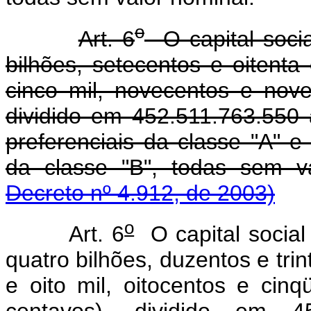
o
Art. 6
O capital socia
bilhões, setecentos e oitenta
cinco mil, novecentos e nove
dividido em 452.511.763.550 
preferenciais da classe "A" e
da classe "B", todas sem va
Decreto nº 4.912, de 2003)
o
Art. 6
O capital social
quatro bilhões, duzentos e trin
e oito mil, oitocentos e cinq