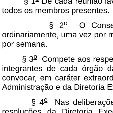
§ 1
De cada reunião lav
todos os membros presentes.
o
§ 2
O Conselho
ordinariamente, uma vez por m
por semana.
o
§ 3
Compete aos respect
integrantes de cada órgão 
convocar, em caráter extraor
Administração e da Diretoria E
o
§ 4
Nas deliberaçõe
resoluções da Diretoria Exe