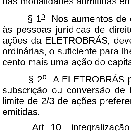
das modalidades admitidas em 
o
§ 1
Nos aumentos de ca
às pessoas jurídicas de direi
ações da ELETROBRÁS, deven
ordinárias, o suficiente para l
cento mais uma ação do capita
o
§ 2
A ELETROBRÁS pode
subscrição ou conversão de t
limite de 2/3 de ações prefere
emitidas.
Art. 10. integralização d