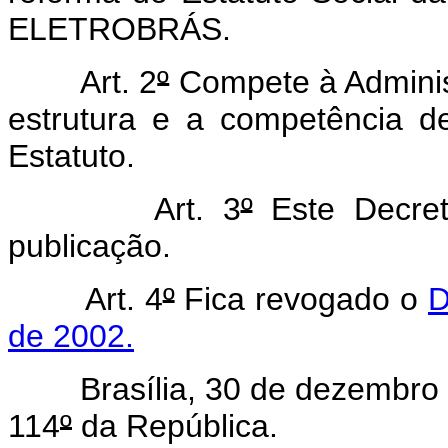
ELETROBRÁS.
Art. 2
º
Compete à Admini
estrutura e a competência 
Estatuto.
Art. 3
º
Este Decret
publicação.
Art. 4
º
Fica revogado o
D
de 2002.
Brasília, 30 de dezembro 
114
º
da República.