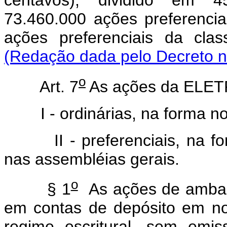
centavos), dividido em 45
73.460.000 ações preferencia
ações preferenciais da cla
(Redação dada pelo Decreto n
o
Art. 7
As ações da ELE
I - ordinárias, na forma nomi
II - preferenciais, na form
nas assembléias gerais.
o
§ 1
As ações de ambas
em contas de depósito em nom
regime escritural, sem emiss