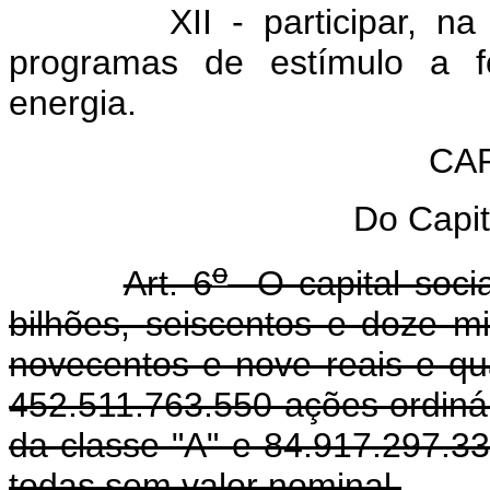
XII - participar, na form
programas de estímulo a fo
energia.
CAP
Do Capit
o
Art. 6
O capital socia
bilhões, seiscentos e doze mi
novecentos e nove reais e qua
452.511.763.550 ações ordinár
da classe "A" e 84.917.297.33
todas sem valor nominal.