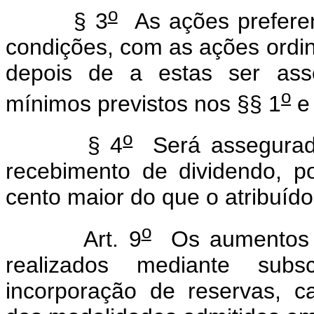
o
§ 3
As ações preferenc
condições, com as ações ordiná
depois de a estas ser ass
o
mínimos previstos nos §§ 1
e
o
§ 4
Será assegurado 
recebimento de dividendo, 
cento maior do que o atribuído
o
Art. 9
Os aumentos 
realizados mediante subs
incorporação de reservas, ca