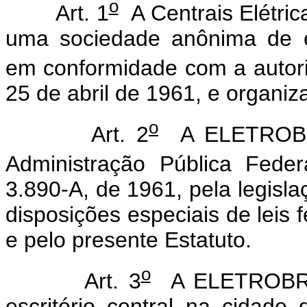
o
Art. 1
A Centrais Elétri
uma sociedade anônima de ec
em conformidade com a autori
25 de abril de 1961, e organiz
o
Art. 2
A ELETROBRÁS
Administração Pública Federa
3.890-A, de 1961, pela legisl
disposições especiais de leis f
e pelo presente Estatuto.
o
Art. 3
A ELETROBRÁS
escritório central na cidade