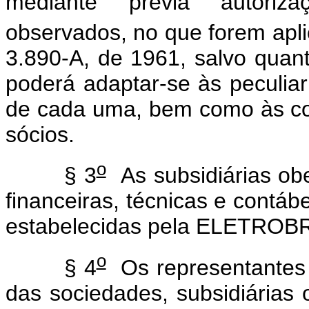
mediante prévia autoriza
observados, no que forem aplic
3.890-A, de 1961, salvo quant
poderá adaptar-se às peculiar
de cada uma, bem como às co
sócios.
o
§ 3
As subsidiárias obe
financeiras, técnicas e contábe
estabelecidas pela ELETROB
o
§ 4
Os representantes
das sociedades, subsidiárias 