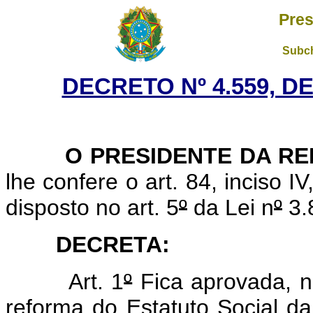
Pres
Subch
DECRETO Nº 4.559, D
O PRESIDENTE DA REP
lhe confere o art. 84, inciso I
disposto no art. 5
º
da Lei n
º
3.
DECRETA:
Art. 1
º
Fica aprovada, n
reforma do Estatuto Social da 