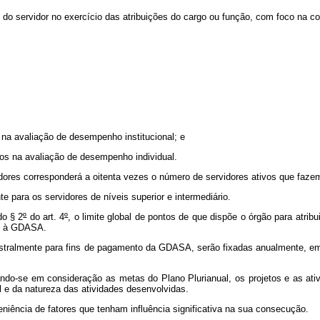
o servidor no exercício das atribuições do cargo ou função, com foco na cont
na avaliação de desempenho institucional; e
os na avaliação de desempenho individual.
vidores corresponderá a oitenta vezes o número de servidores ativos que faz
 para os servidores de níveis superior e intermediário.
do § 2
º
do art. 4
º
, o limite global de pontos de que dispõe o órgão para atrib
us à GDASA.
ralmente para fins de pagamento da GDASA, serão fixadas anualmente, em ato
o-se em consideração as metas do Plano Plurianual, os projetos e as ativid
l e da natureza das atividades desenvolvidas.
niência de fatores que tenham influência significativa na sua consecução.