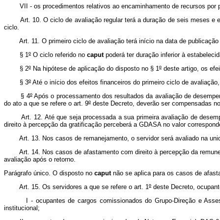
VII - os procedimentos relativos ao encaminhamento de recursos por par
Art. 10. O ciclo de avaliação regular terá a duração de seis meses e e
ciclo.
Art. 11. O primeiro ciclo de avaliação terá início na data de publicação d
§ 1
º
O ciclo referido no
caput
poderá ter duração inferior à estabelecid
§ 2
º
Na hipótese de aplicação do disposto no § 1
º
deste artigo, os efe
§ 3
º
Até o início dos efeitos financeiros do primeiro ciclo de avaliaç
§ 4
º
Após o processamento dos resultados da avaliação de desempenho
do ato a que se refere o art. 9
º
deste Decreto, deverão ser compensadas n
Art. 12. Até que seja processada a sua primeira avaliação de desempen
direito à percepção da gratificação perceberá a GDASA no valor corresponde
Art. 13. Nos casos de remanejamento, o servidor será avaliado na unida
Art. 14. Nos casos de afastamento com direito à percepção da remuneração
avaliação após o retorno.
Parágrafo único. O disposto no
caput
não se aplica para os casos de afast
Art. 15. Os servidores a que se refere o art. 1
º
deste Decreto, ocupant
I - ocupantes de cargos comissionados do Grupo-Direção e Assessor
institucional;