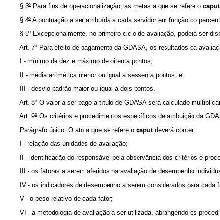
§ 3
º
Para fins de operacionalização, as metas a que se refere o
caput
§ 4
º
A pontuação a ser atribuída a cada servidor em função do percent
§ 5
º
Excepcionalmente, no primeiro ciclo de avaliação, poderá ser dispe
Art. 7
º
Para efeito de pagamento da GDASA, os resultados da avaliaç
I - mínimo de dez e máximo de oitenta pontos;
II - média aritmética menor ou igual a sessenta pontos; e
III - desvio-padrão maior ou igual a dois pontos.
Art. 8
º
O valor a ser pago a título de GDASA será calculado multiplica
Art. 9
º
Os critérios e procedimentos específicos de atribuição da GDASA
Parágrafo único. O ato a que se refere o
caput
deverá conter:
I - relação das unidades de avaliação;
II - identificação do responsável pela observância dos critérios e proc
III - os fatores a serem aferidos na avaliação de desempenho individua
IV - os indicadores de desempenho a serem considerados para cada fa
V - o peso relativo de cada fator;
VI - a metodologia de avaliação a ser utilizada, abrangendo os procedi