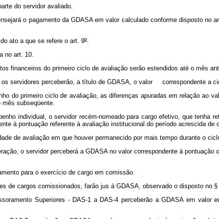
te do servidor avaliado.
nsejará o pagamento da GDASA em valor calculado conforme disposto no ar
o ato a que se refere o art. 9
º
.
a no art. 10.
itos financeiros do primeiro ciclo de avaliação serão estendidos até o mês an
ão, os servidores perceberão, a título de GDASA, o valor correspondente a c
 do primeiro ciclo de avaliação, as diferenças apuradas em relação ao valo
o mês subseqüente.
ho individual, o servidor recém-nomeado para cargo efetivo, que tenha re
nte à pontuação referente à avaliação institucional do período acrescida de 
de de avaliação em que houver permanecido por mais tempo durante o ciclo
, o servidor perceberá a GDASA no valor correspondente à pontuação obtida 
amento para o exercício de cargo em comissão.
es de cargos comissionados, farão jus à GDASA, observado o disposto no §
amento Superiores - DAS-1 a DAS-4 perceberão a GDASA em valor equiv