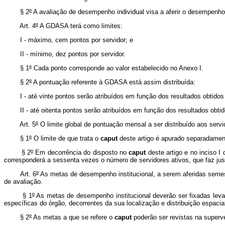
§ 2
º
A avaliação de desempenho individual visa a aferir o desempenho d
Art. 4
º
A GDASA terá como limites:
I - máximo, cem pontos por servidor; e
II - mínimo, dez pontos por servidor.
§ 1
º
Cada ponto corresponde ao valor estabelecido no Anexo I.
§ 2
º
A pontuação referente à GDASA está assim distribuída:
I - até vinte pontos serão atribuídos em função dos resultados obtidos 
II - até oitenta pontos serão atribuídos em função dos resultados obtid
Art. 5
º
O limite global de pontuação mensal a ser distribuído aos ser
§ 1
º
O limite de que trata o
caput
deste artigo é apurado separadamente
§ 2
º
Em decorrência do disposto no
caput
deste artigo e no inciso I 
corresponderá a sessenta vezes o número de servidores ativos, que faz j
Art. 6
º
As metas de desempenho institucional, a serem aferidas semest
de avaliação.
§ 1
º
As metas de desempenho institucional deverão ser fixadas levand
específicas do órgão, decorrentes da sua localização e distribuição espacia
§ 2
º
As metas a que se refere o
caput
poderão ser revistas na superve