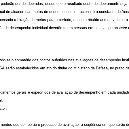
poderão ser desdobradas, desde que o resultado deste desdobramento seja re
ual de alcance das metas de desempenho institucional é a constante do Anex
nsada a fixação de metas para o período, sendo atribuído aos servidores o va
ão de desempenho individual deverão ser expressos em escala que observe 
ndo-se o somatório dos pontos auferidos nas avaliações de desempenho institu
 serão estabelecidos em ato do titular do Ministério da Defesa, no prazo de
edimentos gerais e específicos de avaliação de desempenho em cada unidade
l;
tor;
mentos que comporão o processo de avaliação, a seqüência em que serão de