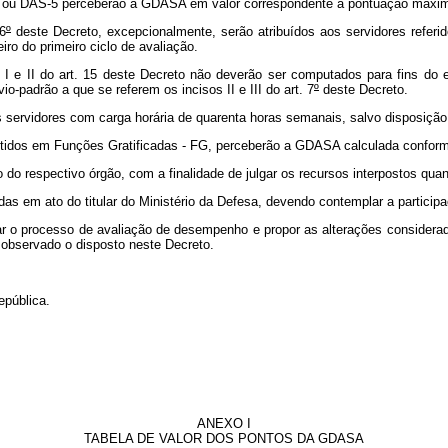
ou DAS-5 perceberão a GDASA em valor correspondente à pontuação máxi
6
º
deste Decreto, excepcionalmente, serão atribuídos aos servidores referidos
eiro do primeiro ciclo de avaliação.
 II do art. 15 deste Decreto não deverão ser computados para fins do es
o-padrão a que se referem os incisos II e III do art. 7
º
deste Decreto.
servidores com carga horária de quarenta horas semanais, salvo disposição 
tidos em Funções Gratificadas - FG, perceberão a GDASA calculada conforme
respectivo órgão, com a finalidade de julgar os recursos interpostos quanto
s em ato do titular do Ministério da Defesa, devendo contemplar a participa
o processo de avaliação de desempenho e propor as alterações consideradas
 observado o disposto neste Decreto.
pública.
ANEXO I
TABELA DE VALOR DOS PONTOS DA GDASA