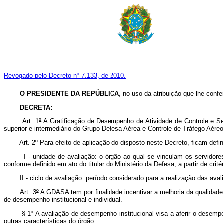
Revogado pelo Decreto nº 7.133, de 2010.
O PRESIDENTE DA REPÚBLICA
, no uso da atribuição que lhe confe
DECRETA:
Art. 1
º
A Gratificação de Desempenho de Atividade de Controle e S
superior e intermediário do Grupo Defesa Aérea e Controle de Tráfego Aére
Art. 2
º
Para efeito de aplicação do disposto neste Decreto, ficam defi
I - unidade de avaliação: o órgão ao qual se vinculam os servidores r
conforme definido em ato do titular do Ministério da Defesa, a partir de crit
II - ciclo de avaliação: período considerado para a realização das avalia
Art. 3
º
A GDASA tem por finalidade incentivar a melhoria da qualidade
de desempenho institucional e individual.
§ 1
º
A avaliação de desempenho institucional visa a aferir o desempen
outras características do órgão.