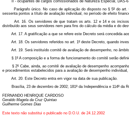
II - ocupantes de cargos comissionados de Natureza Especial, DAS-6 
Parágrafo único. No caso de aplicação do disposto no § 5
º
do art. 
sessenta pontos a título de avaliação individual, no período de efeito financ
Art. 16. Os servidores de que tratam os arts. 12 e 14 e os incisos I e
distribuído aos seus servidores nem para fins do cálculo da média e do desvi
Art. 17. A gratificação a que se refere este Decreto será concedida aos 
Art. 18. Os servidores referidos no art. 1
º
deste Decreto, quando inves
Art. 19. Será instituído comitê de avaliação de desempenho, no âmbito do 
§ 1
º
A composição e a forma de funcionamento do comitê serão definida
§ 2
º
Cabe, ainda, ao comitê de avaliação de desempenho acompanhar 
e procedimentos estabelecidos para a avaliação de desempenho individual,
Art. 20. Este Decreto entra em vigor na data de sua publicação.
Brasília, 23 de dezembro de 2002; 181
º
da Independência e 114
º
da Re
FERNANDO HENRIQUE CARDOSO
Geraldo Magela da Cruz Quintao
Guilherme Gomes Dias
Este texto não substitui o publicado no D.O.U. de 24.12.2002