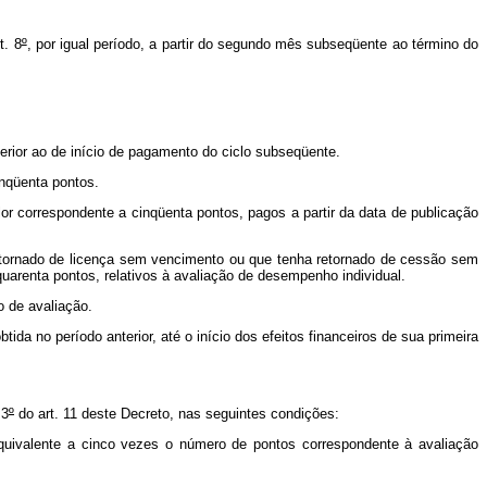
t. 8
º
, por igual período, a partir do segundo mês subseqüente ao término do
terior ao de início de pagamento do ciclo subseqüente.
inqüenta pontos.
r correspondente a cinqüenta pontos, pagos a partir da data de publicação
tornado de licença sem vencimento ou que tenha retornado de cessão sem
quarenta pontos, relativos à avaliação de desempenho individual.
 de avaliação.
no período anterior, até o início dos efeitos financeiros de sua primeira
 3
º
do art. 11 deste Decreto, nas seguintes condições:
alente a cinco vezes o número de pontos correspondente à avaliação