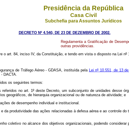
Presidência da República
Casa Civil
Subchefia para Assuntos Jurídicos
DECRETO Nº 4.540, DE 23 DE DEZEMBRO DE 2002.
Regulamenta a Gratificação de Desemp
outras providências.
re o art. 84, inciso IV, da Constituição, e tendo em vista o disposto na Lei n
º
1
egurança de Tráfego Aéreo - GDASA, instituída pela
Lei n
º
10.551, de 13 de
o - DACTA.
nidos os seguintes termos:
eferidos no art. 1
º
deste Decreto, um subconjunto de unidades desse órg
érios geográficos, de hierarquia organizacional ou de natureza de atividade; e
ções de desempenho individual e institucional.
 e da produtividade das ações relacionadas à defesa aérea e ao controle do
ho coletivo no alcance dos objetivos organizacionais, podendo considerar pr