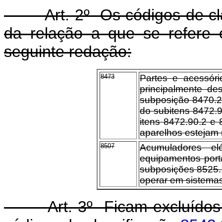
Art. 2º Os códigos de clas
da relação a que se refere 
seguinte redação:
8473
Partes e acessóri
principalmente de
subposição 8470.2,
do subitens 8472.9
itens 8472.90.2 e
aparelhos estejam 
8507
Acumuladores el
equipamentos port
subposições 8525.1
operar em sistema
Art. 3º Ficam excluídos 