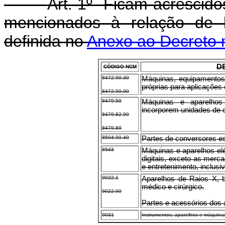
Art. 1º Ficam acrescido
mencionados à relação de 
definida no
Anexo ao Decreto n
D
CÓDIGO NCM
8472.90.30
Máquinas, equipamentos
próprias para aplicaçõe
8472.90.90
8479.50
Máquinas e aparelhos
incorporem unidades de c
8479.82.90
8479.89
8504.90.40
Partes de conversores es
8543
Máquinas e aparelhos el
digitais, exceto as merc
e entretenimento, inclusi
9022.1
Aparelhos de Raios X, b
médico e cirúrgico.
9022.90
Partes e acessórios dos 
9031
Instrumentos, aparelhos e máquinas