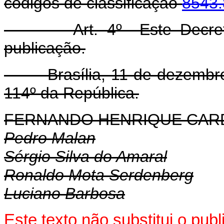
códigos de classificação
8543.
Art. 4º Este Decreto e
publicação.
Brasília, 11 de dezembro d
114º da República.
FERNANDO HENRIQUE CA
Pedro Malan
Sérgio Silva do Amaral
Ronaldo Mota Serdenberg
Luciano Barbosa
Este texto não substitui o pu