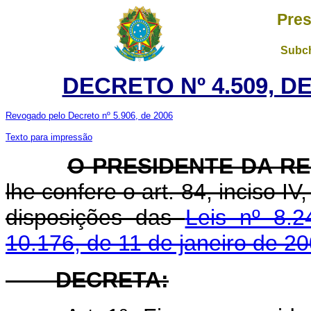
Pres
Subch
DECRETO Nº 4.509, D
Revogado pelo Decreto nº 5.906, de 2006
Texto para impressão
O PRESIDENTE DA R
lhe confere o art. 84, inciso I
disposições das
Leis nº 8.
10.176, de 11 de janeiro de 20
DECRETA: