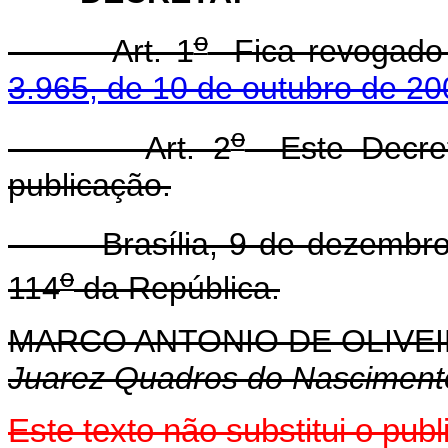
o
Art. 1
Fica revogad
3.965, de 10 de outubro de 20
o
Art. 2
Este Decret
publicação.
Brasília, 9 de dezembro 
o
114
da República.
MARCO ANTONIO DE OLIVEI
Juarez Quadros do Nasciment
Este texto não substitui o pu