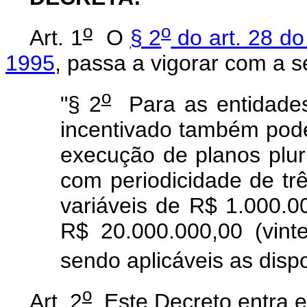
o
o
Art. 1
O
§ 2
do art. 28 do
1995
, passa a vigorar com a s
o
"§ 2
Para as entidades r
incentivado também pode
execução de planos pluri
com periodicidade de tr
variáveis de R$ 1.000.0
R$ 20.000.000,00 (vint
sendo aplicáveis as disp
o
Art. 2
Este Decreto entra e