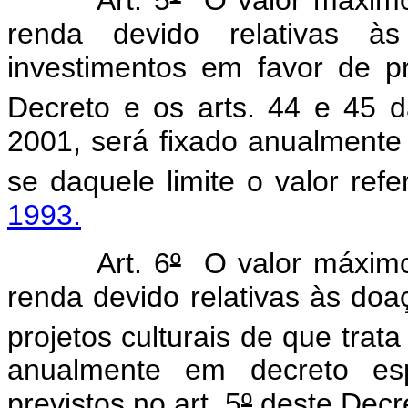
Art. 5
º
O valor máximo
renda devido relativas à
investimentos em favor de pr
Decreto e os arts. 44 e 45 d
2001, será fixado anualmente
se daquele limite o valor ref
1993.
Art. 6
º
O valor máximo
renda devido relativas às doa
projetos culturais de que trat
anualmente em decreto esp
previstos no art. 5
º
deste Decr