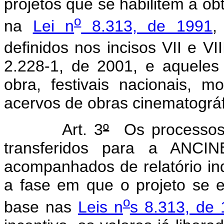
projetos que se habilitem à obt
o
na
Lei n
8.313, de 1991
,
definidos nos incisos VII e VII
2.228-1, de 2001, e aqueles
obra, festivais nacionais, 
acervos de obras cinematográf
Art. 3
º
Os processos r
transferidos para a ANCIN
acompanhados de relatório in
a fase em que o projeto se 
o
base nas
Leis n
s 8.313, de