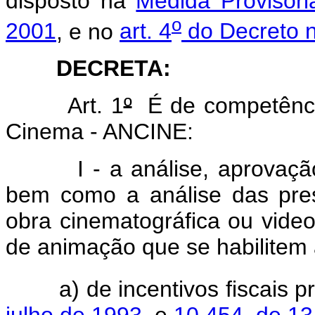
disposto na
Medida Provisóri
o
2001
, e no
art. 4
do Decreto 
DECRETA:
Art. 1
º
É de competência
Cinema - ANCINE:
I - a análise, aprovação
bem como a análise das pres
obra cinematográfica ou video
de animação que se habilitem
a) de incentivos fiscais pr
julho de 1993
, e
10.454, de 13