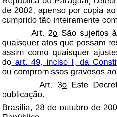
República do Paraguai, celebr
de 2002, apenso por cópia ao
cumprido tão inteiramente co
Art. 2
o
São sujeitos 
quaisquer atos que possam res
assim como quaisquer ajust
do
art. 49, inciso I, da Const
ou compromissos gravosos ao 
Art. 3
o
Este Decret
publicação.
Brasília, 28 de outubro de 20