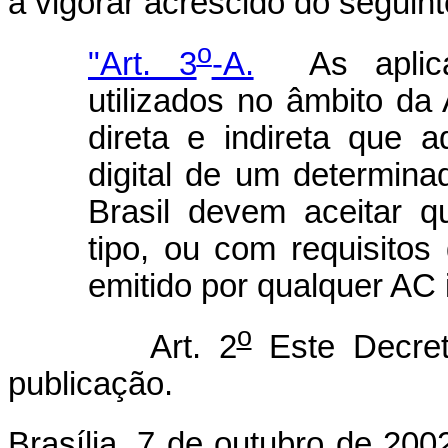
a vigorar acrescido do seguinte
o
"Art. 3
-A.
As aplica
utilizados no âmbito da
direta e indireta que a
digital de um determina
Brasil devem aceitar q
tipo, ou com requisitos
emitido por qualquer AC 
o
Art. 2
Este Decret
publicação.
Brasília, 7 de outubro de 200