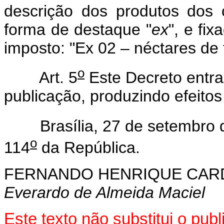
descrição dos produtos dos 
forma de destaque "
ex
", e fi
imposto: "Ex 02 – néctares de f
o
Art. 5
Este Decreto entra
publicação, produzindo efeitos 
Brasília, 27 de setembro d
o
114
da República.
FERNANDO HENRIQUE CA
Everardo de Almeida Maciel
Este texto não substitui o pu