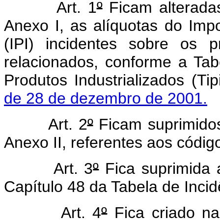
Art. 1
º
Ficam alteradas
Anexo I, as alíquotas do Impo
(IPI) incidentes sobre os p
relacionados, conforme a Tab
Produtos Industrializados (Ti
de 28 de dezembro de 2001.
Art. 2
º
Ficam suprimidos
Anexo II, referentes aos código
Art. 3
º
Fica suprimida 
Capítulo 48 da Tabela de Incid
Art. 4
º
Fica criado na