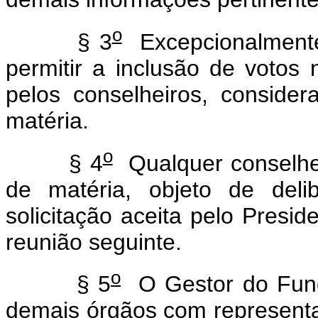
o
§ 3
Excepcionalmente
permitir a inclusão de votos
pelos conselheiros, conside
matéria.
o
§ 4
Qualquer conselhei
de matéria, objeto de de
solicitação aceita pelo Presi
reunião seguinte.
o
§ 5
O Gestor do Fund
demais órgãos com represen