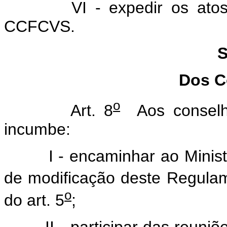
VI - expedir os atos ne
CCFCVS.
S
Dos C
o
Art. 8
Aos conselhei
incumbe:
I - encaminhar ao Ministro
de modificação deste Regulam
o
do art. 5
;
II - participar das reuniõe