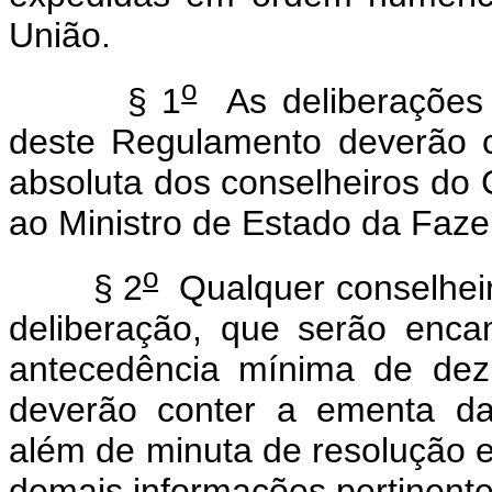
União.
o
§ 1
As deliberações r
deste Regulamento deverão 
absoluta dos conselheiros d
ao Ministro de Estado da Faz
o
§ 2
Qualquer conselheir
deliberação, que serão enc
antecedência mínima de dez 
deverão conter a ementa da p
além de minuta de resolução e,
demais informações pertinente