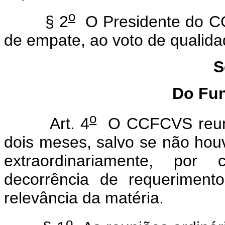
o
§ 2
O Presidente do CCF
de empate, ao voto de qualida
S
Do Fu
o
Art. 4
O CCFCVS reunir
dois meses, salvo se não houve
extraordinariamente, por
decorrência de requeriment
relevância da matéria.
o