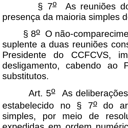
o
§ 7
As reuniões do
presença da maioria simples d
o
§ 8
O não-compareciment
suplente a duas reuniões conse
Presidente do CCFCVS, im
desligamento, cabendo ao Pr
substitutos.
o
Art. 5
As deliberaçõe
o
estabelecido no § 7
do ar
simples, por meio de resol
expedidas em ordem numérica