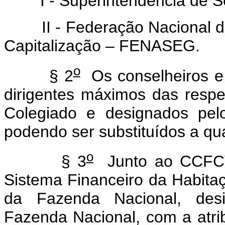
I - Superintendência de Se
II - Federação Nacional da
Capitalização – FENASEG.
o
§ 2
Os conselheiros e 
dirigentes máximos das respec
Colegiado e designados pel
podendo ser substituídos a qu
o
§ 3
Junto ao CCFCV
Sistema Financeiro da Habit
da Fazenda Nacional, desi
Fazenda Nacional, com a atrib