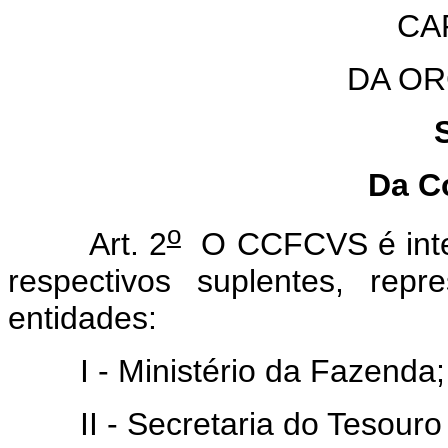
CAP
DA O
Da C
o
Art. 2
O CCFCVS é integ
respectivos suplentes, rep
entidades:
I - Ministério da Fazenda;
II - Secretaria do Tesouro 