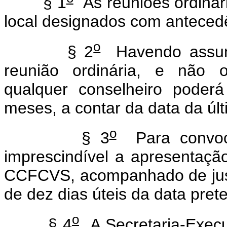
§ 1
As reuniões ordinári
local designados com antecedê
o
§ 2
Havendo assunt
reunião ordinária, e não o
qualquer conselheiro poderá
meses, a contar da data da ú
o
§ 3
Para convoca
imprescindível a apresentaçã
CCFCVS, acompanhado de just
de dez dias úteis da data pret
o
§ 4
A Secretaria-Exec