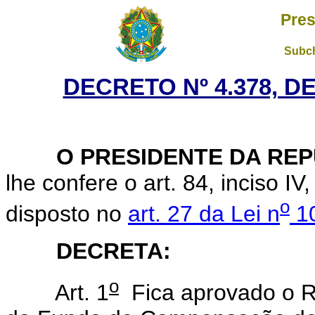
Pres
Subch
DECRETO Nº 4.378, D
O
PRESIDENTE DA RE
lhe confere o art. 84, inciso IV
o
disposto no
art. 27 da Lei n
10
DECRETA:
o
Art. 1
Fica aprovado o R