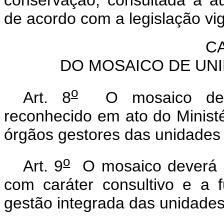
de acordo com a legislação vi
CA
DO MOSAICO DE UN
o
Art. 8
O mosaico de u
reconhecido em ato do Minist
órgãos gestores das unidades
o
Art. 9
O mosaico deverá d
com caráter consultivo e a 
gestão integrada das unidad