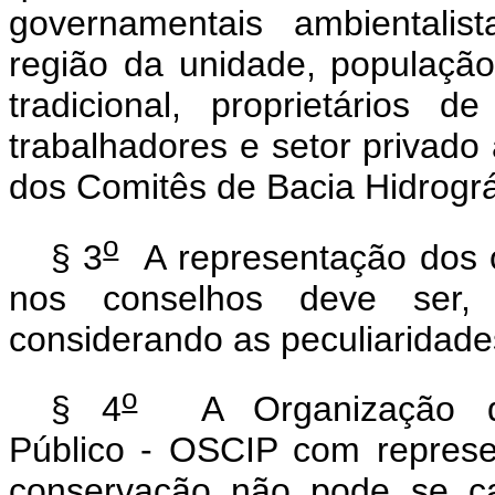
governamentais ambientali
região da unidade, população
tradicional, proprietários 
trabalhadores e setor privado
dos Comitês de Bacia Hidrográ
o
§ 3
A representação dos ór
nos conselhos deve ser, s
considerando as peculiaridade
o
§ 4
A Organização da 
Público - OSCIP com repres
conservação não pode se ca