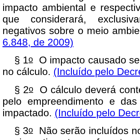
impacto ambiental e respecti
que considerará, exclusiv
negativos sobre o meio ambi
6.848, de 2009)
o
§ 1
O impacto causado se
no cálculo.
(Incluído pelo Decr
o
§ 2
O cálculo deverá conte
pelo empreendimento e das 
impactado.
(Incluído pelo Dec
o
§ 3
Não serão incluídos n