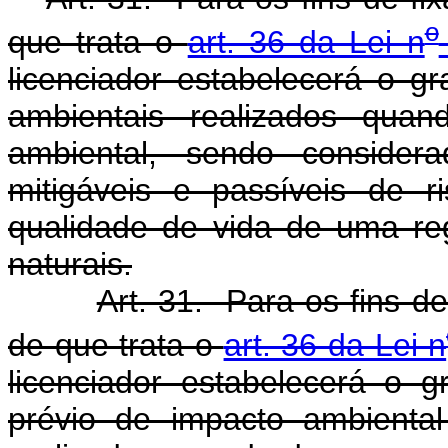
o
que trata o
art. 36 da Lei n
licenciador estabelecerá o g
ambientais realizados quan
ambiental, sendo consider
mitigáveis e passíveis de 
qualidade de vida de uma re
naturais.
Art. 31. Para os fins 
de que trata o
art. 36 da Lei n
licenciador estabelecerá o 
prévio de impacto ambiental