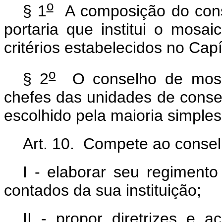
o
§ 1
A composição do cons
portaria que institui o mos
critérios estabelecidos no Cap
o
§ 2
O conselho de mosai
chefes das unidades de cons
escolhido pela maioria simpl
Art. 10. Compete ao conse
I - elaborar seu regimento
contados da sua instituição;
II - propor diretrizes e a