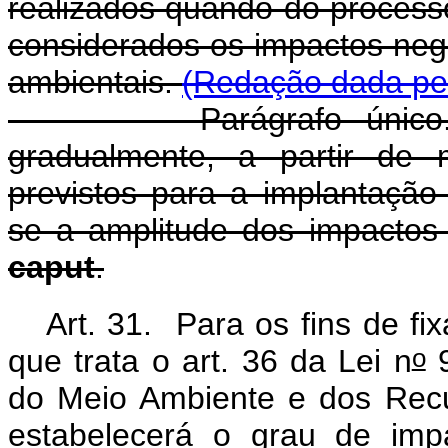
realizados quando do process
considerados os impactos nega
ambientais.
(Redação dada pel
Parágrafo único. Os 
gradualmente, a partir de 
previstos para a implantaçã
se a amplitude dos impactos
caput
.
Art. 31. Para os fins de f
o
que trata o art. 36 da Lei n
9
do Meio Ambiente e dos Rec
estabelecerá o grau de imp