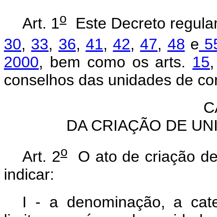
o
Art. 1
Este Decreto regula
30
,
33
,
36
,
41
,
42
,
47
,
48
e
55
2000
, bem como os arts.
15
conselhos das unidades de co
C
DA CRIAÇÃO DE U
o
Art. 2
O ato de criação d
indicar:
I - a denominação, a cate