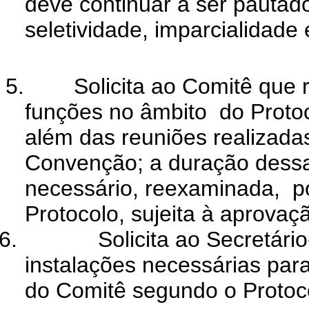
deve continuar a ser pautado
seletividade, imparcialidade 
5.
Solicita ao Comitê que 
funções no âmbito
do Proto
além das reuniões realizada
Convenção; a duração dessa
necessário, reexaminada,
p
Protocolo, sujeita à aprovaç
6.
Solicita ao Secretári
instalações necessárias par
do Comitê segundo o Protoco