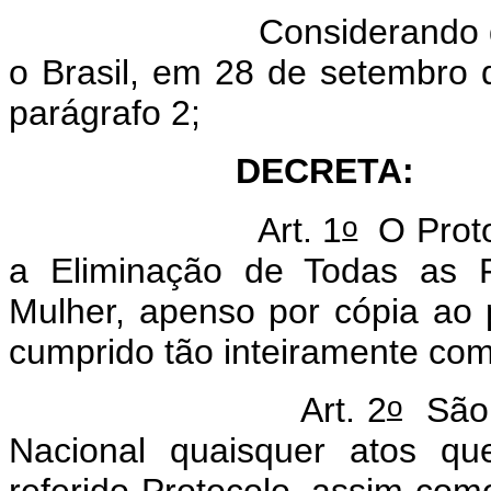
Considerando q
o Brasil, em 28 de setembro 
parágrafo 2;
DECRETA:
o
Art. 1
O Proto
a Eliminação de Todas as F
Mulher, apenso por cópia ao 
cumprido tão inteiramente co
o
Art. 2
São 
Nacional quaisquer atos qu
referido Protocolo, assim co