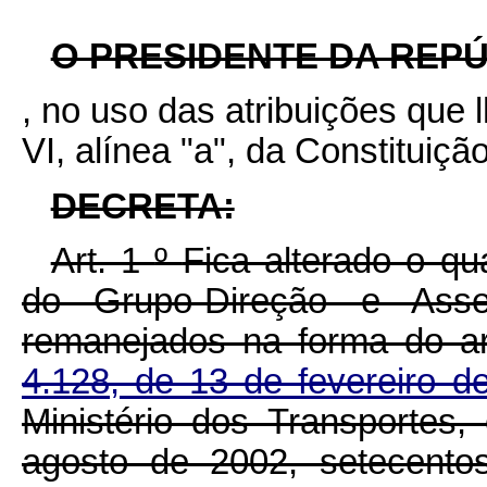
O PRESIDENTE DA REP
, no uso das atribuições que l
VI, alínea "a", da Constituição
DECRETA:
Art. 1
º
Fica alterado o qu
do Grupo-Direção e Asse
remanejados na forma do a
4.128, de 13 de fevereiro 
Ministério dos Transportes,
agosto de 2002, setecent