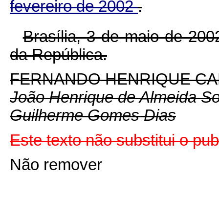
fevereiro de 2002
.
Brasília, 3 de maio de 20
da República.
FERNANDO HENRIQUE C
João Henrique de Almeida S
Guilherme Gomes Dias
Este texto não substitui o pu
Não remover