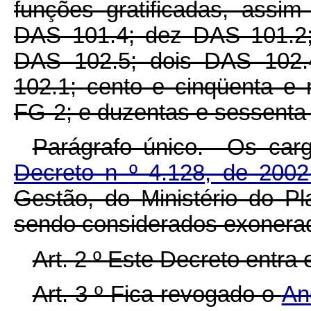
funções gratificadas, assim
DAS 101.4; dez DAS 101.2;
DAS 102.5; dois DAS 102.
102.1; cento e cinqüenta e
FG-2; e duzentas e sessenta 
Parágrafo único. Os car
Decreto n
º
4.128, de 200
Gestão, do Ministério do P
sendo considerados exonerado
Art. 2
º
Este Decreto entra 
Art. 3
º
Fica revogado o
An