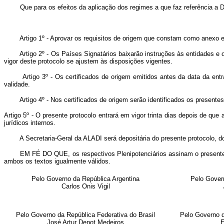
Que para os efeitos da aplicação dos regimes a que faz referência a De
Artigo 1º - Aprovar os requisitos de origem que constam como anexo e fa
Artigo 2º - Os Países Signatários baixarão instruções às entidades e org
vigor deste protocolo se ajustem às disposições vigentes.
Artigo 3º - Os certificados de origem emitidos antes da data da entrad
validade.
Artigo 4º - Nos certificados de origem serão identificados os presentes r
Artigo 5º - O presente protocolo entrará em vigor trinta dias depois de q
jurídicos internos.
A Secretaria-Geral da ALADI será depositária do presente protocolo, do 
EM FÉ DO QUE, os respectivos Plenipotenciários assinam o presente prot
ambos os textos igualmente válidos.
Pelo Governo da República Argentina
Pelo Gover
Carlos Onis Vigil
Pelo Governo da República Federativa do Brasil
Pelo Governo d
José Artur Denot Medeiros
E