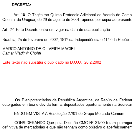
DECRETA:
o
Art. 1
O Trigésimo Quinto Protocolo Adicional ao Acordo de Com
Oriental do Uruguai, de 29 de agosto de 2001, apenso por cópia ao present
o
Art. 2
Este Decreto entra em vigor na data de sua publicação.
o
o
Brasília, 25 de fevereiro de 2002; 181
da Independência e 114
da Repúbli
MARCO ANTONIO DE OLIVEIRA MACIEL
Osmar Vladimir Chohfi
Este texto não substitui o publicado no D.O.U. 26.2.2002
Os Plenipotenciários da República Argentina, da República Federativa
outorgados em boa e devida forma, depositados oportunamente na Secretar
TENDO EM VISTA A Resolução 27/01 do Grupo Mercado Comum.
CONSIDERANDO Que pela Decisão CMC Nº 31/00 foram prorrogados os re
definitiva de mercadorias e que não tenham como objetivo o aperfeiçoamento