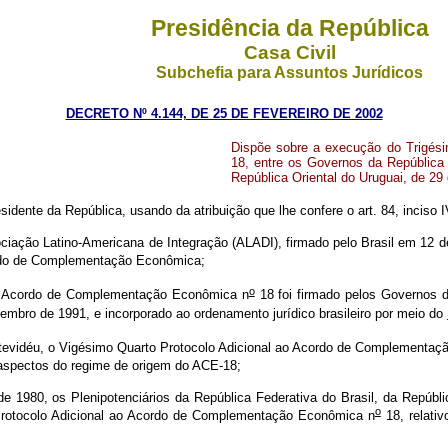
Presidência da República
Casa Civil
Subchefia para Assuntos Jurídicos
DECRETO Nº 4.144, DE 25 DE FEVEREIRO DE 2002
Dispõe sobre a execução do Trigés
18, entre os Governos da República 
República Oriental do Uruguai, de 29
sidente da República, usando da atribuição que lhe confere o art. 84, inciso I
ão Latino-Americana de Integração (ALADI), firmado pelo Brasil em 12 de
rdo de Complementação Econômica;
o
Acordo de Complementação Econômica n
18 foi firmado pelos Governos d
embro de 1991, e incorporado ao ordenamento jurídico brasileiro por meio do
idéu, o Vigésimo Quarto Protocolo Adicional ao Acordo de Complementaç
aspectos do regime de origem do ACE-18;
, os Plenipotenciários da República Federativa do Brasil, da República 
o
Protocolo Adicional ao Acordo de Complementação Econômica n
18, relati