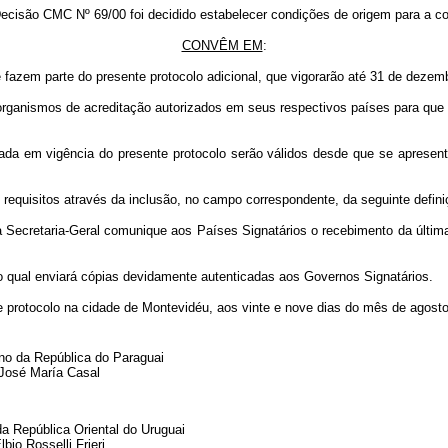
cisão CMC Nº 69/00 foi decidido estabelecer condições de origem para a c
CONVÊM EM
:
zem parte do presente protocolo adicional, que vigorarão até 31 de dezem
anismos de acreditação autorizados em seus respectivos países para que os
a em vigência do presente protocolo serão válidos desde que se apresente
equisitos através da inclusão, no campo correspondente, da seguinte defini
ue a Secretaria-Geral comunique aos Países Signatários o recebimento da últi
qual enviará cópias devidamente autenticadas aos Governos Signatários.
ocolo na cidade de Montevidéu, aos vinte e nove dias do mês de agosto d
no da República do Paraguai
José María Casal
a República Oriental do Uruguai
lbio Rosselli Frieri