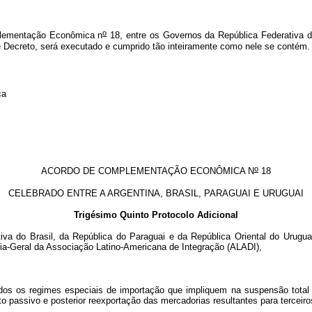
o
plementação Econômica n
18, entre os Governos da República Federativa do
e Decreto, será executado e cumprido tão inteiramente como nele se contém.
ca
o
ACORDO DE COMPLEMENTAÇÃO ECONÔMICA N
18
CELEBRADO ENTRE A ARGENTINA, BRASIL, PARAGUAI E URUGUAI
Trigésimo Quinto Protocolo Adicional
 do Brasil, da República do Paraguai e da República Oriental do Uruguai
ia-Geral da Associação Latino-Americana de Integração (ALADI),
gimes especiais de importação que impliquem na suspensão total ou pa
 passivo e posterior reexportação das mercadorias resultantes para terceiro