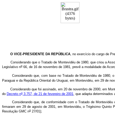
O VICE-PRESIDENTE DA REPÚBLICA
, no exercício do cargo de Pre
Considerando que o Tratado de Montevidéu de 1980, que criou a Associaç
o
Legislativo n
66, de 16 de novembro de 1981, prevê a modalidade de Aco
Considerando que, com base no Tratado de Montevidéu de 1980, o 
Paraguai e da República Oriental do Uruguai, em Montevidéu, em 29 de nov
Considerando que foi assinado, em 20 de novembro de 2000, em Montev
o
do
Decreto n
3.757, de 21 de fevereiro de 2001
, que adapta determinados 
Considerando que, de conformidade com o Tratado de Montevidéu de 1980
firmaram em 29 de agosto de 2001, em Montevidéu, o Trigésimo Quinto 
o
Resolução GMC n
27/01);