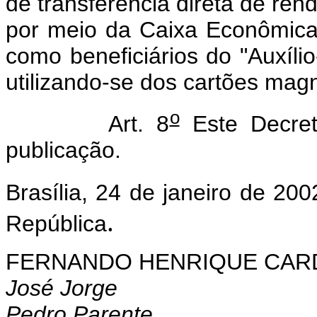
de transferência direta de re
por meio da Caixa Econômic
como beneficiários do "Auxíli
utilizando-se dos cartões mag
o
Art. 8
Este Decret
publicação.
Brasília, 24 de janeiro de 200
.
República
FERNANDO HENRIQUE CA
José Jorge
Pedro Parente