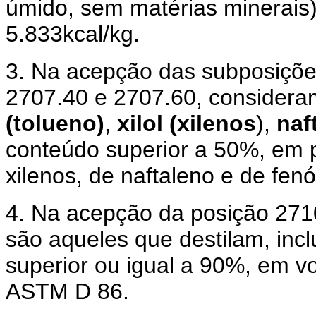
úmido, sem matérias minerais) 
5.833kcal/kg.
3. Na acepção das subposiçõe
2707.40 e 2707.60, consider
(tolueno)
,
xilol (xilenos
),
naf
conteúdo superior a 50%, em 
xilenos, de naftaleno e de fen
4. Na acepção da posição 271
são aqueles que destilam, inc
superior ou igual a 90%, em 
ASTM D 86.