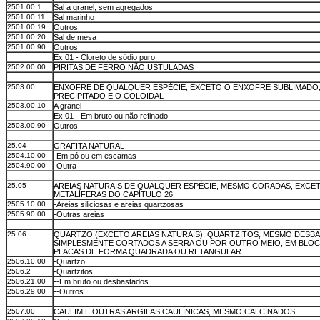
2501.00.1
Sal a granel, sem agregados
2501.00.11
Sal marinho
2501.00.19
Outros
2501.00.20
Sal de mesa
2501.00.90
Outros
Ex 01 - Cloreto de sódio puro
2502.00.00
PIRITAS DE FERRO NÃO USTULADAS
2503.00
ENXOFRE DE QUALQUER ESPÉCIE, EXCETO O ENXOFRE SUBLIMADO,
PRECIPITADO E O COLOIDAL
2503.00.10
A granel
Ex 01 - Em bruto ou não refinado
2503.00.90
Outros
25.04
GRAFITA NATURAL
2504.10.00
-Em pó ou em escamas
2504.90.00
-Outra
25.05
AREIAS NATURAIS DE QUALQUER ESPÉCIE, MESMO CORADAS, EXCET
METALÍFERAS DO CAPÍTULO 26
2505.10.00
-Areias siliciosas e areias quartzosas
2505.90.00
-Outras areias
25.06
QUARTZO (EXCETO AREIAS NATURAIS); QUARTZITOS, MESMO DESB
SIMPLESMENTE CORTADOS A SERRA OU POR OUTRO MEIO, EM BLO
PLACAS DE FORMA QUADRADA OU RETANGULAR
2506.10.00
-Quartzo
2506.2
-Quartzitos
2506.21.00
--Em bruto ou desbastados
2506.29.00
--Outros
2507.00
CAULIM E OUTRAS ARGILAS CAULÍNICAS, MESMO CALCINADOS