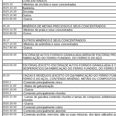
CONCENTRADOS
2615.10
-Minérios de zircônio e seus concentrados
2615.10.10
Badeleíta
2615.10.20
Zirconita
2615.10.90
Outros
2615.90.00
-Outros
26.16
MINÉRIOS DE METAIS PRECIOSOS E SEUS CONCENTRADOS
2616.10.00
-Minérios de prata e seus concentrados
2616.90.00
-Outros
26.17
OUTROS MINÉRIOS E SEUS CONCENTRADOS
2617.10.00
-Minérios de antimônio e seus concentrados
2617.90.00
-Outros
2618.00.00
ESCÓRIA DE ALTOS-FORNOS GRANULADA (AREIA DE ESCÓRIA) PR
FABRICAÇÃO DO FERRO FUNDIDO, DO FERRO E DO AÇO
2619.00.00
ESCÓRIAS (EXCETO ESCÓRIA DE ALTOS-FORNOS GRANULADA) E
DESPERDÍCIOS DA FABRICAÇÃO DO FERRO FUNDIDO, DO FERRO 
26.20
CINZAS E RESÍDUOS (EXCETO OS DA FABRICAÇÃO DO FERRO FUN
FERRO E DO AÇO), CONTENDO ARSÊNIO, METAIS OU COMPOSTOS 
2620.1
-Contendo principalmente zinco
2620.11.00
--Mates de galvanização
2620.19.00
--Outros
2620.2
-Contendo principalmente chumbo
2620.21.00
--Lamas de gasolina contendo chumbo e lamas de compostos antidetonan
chumbo
2620.29.00
--Outros
2620.30.00
-Contendo principalmente cobre
2620.40.00
-Contendo principalmente alumínio
2620.60.00
-Contendo arsênio, mercúrio, tálio ou suas misturas, dos tipos utilizados 