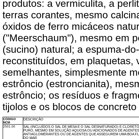
produtos: a vermiculita, a perl
terras corantes, mesmo calcina
óxidos de ferro micáceos natu
("Meerschaum"), mesmo em pe
(sucino) natural; a espuma-d
reconstituídos, em plaquetas, 
semelhantes, simplesmente mo
estrôncio (estroncianita), mes
estrôncio; os resíduos e frag
tijolos e os blocos de concret
CÓDIGO
DESCRIÇÃO
NCM
2501.00
SAL (INCLUÍDOS O SAL DE MESA E O SAL DESNATURADO) E CLORET
PURO, MESMO EM SOLUÇÃO AQUOSA OU ADICIONADOS DE AGENTE
ANTIAGLOMERANTES OU DE AGENTES QUE ASSEGUREM UMA BOA FL
DO MAR