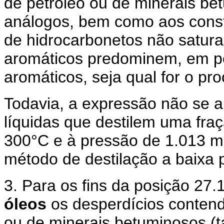
de petróleo ou de minerais b
análogos, bem como aos consti
de hidrocarbonetos não satura
aromáticos predominem, em pes
aromáticos, seja qual for o pr
Todavia, a expressão não se apl
líquidas que destilem uma fraç
300°C e à pressão de 1.013 mi
método de destilação a baixa 
3. Para os fins da posição 27
óleos
os desperdícios contend
ou de minerais betuminosos (t