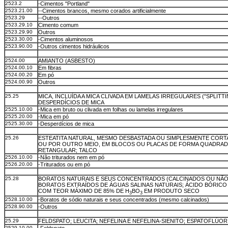
2523.2
-Cimentos "Portland"
2523.21.00
--Cimentos brancos, mesmo corados artificialmente
2523.29
--Outros
2523.29.10
Cimento comum
2523.29.90
Outros
2523.30.00
-Cimentos aluminosos
2523.90.00
-Outros cimentos hidráulicos
2524.00
AMIANTO (ASBESTO)
2524.00.10
Em fibras
2524.00.20
Em pó
2524.00.90
Outros
25.25
MICA, INCLUÍDA A MICA CLIVADA EM LAMELAS IRREGULARES ("SPLITTI
DESPERDÍCIOS DE MICA
2525.10.00
-Mica em bruto ou clivada em folhas ou lamelas irregulares
2525.20.00
-Mica em pó
2525.30.00
-Desperdícios de mica
25.26
ESTEATITA NATURAL, MESMO DESBASTADA OU SIMPLESMENTE CORTA
OU POR OUTRO MEIO, EM BLOCOS OU PLACAS DE FORMA QUADRAD
RETANGULAR; TALCO
2526.10.00
-Não triturados nem em pó
2526.20.00
-Triturados ou em pó
25.28
BORATOS NATURAIS E SEUS CONCENTRADOS (CALCINADOS OU NÃO
BORATOS EXTRAÍDOS DE ÁGUAS SALINAS NATURAIS; ÁCIDO BÓRICO
COM TEOR MÁXIMO DE 85% DE H
BO
EM PRODUTO SECO
3
3
2528.10.00
-Boratos de sódio naturais e seus concentrados (mesmo calcinados)
2528.90.00
-Outros
25.29
FELDSPATO; LEUCITA; NEFELINA E NEFELINA-SIENITO; ESPATOFLÚOR
2529.10.00