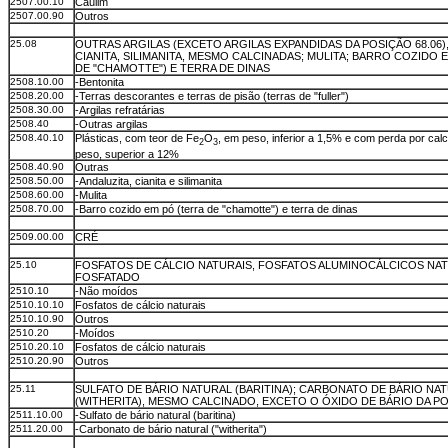
2507.00.10
Caulim
2507.00.90
Outros
25.08
OUTRAS ARGILAS (EXCETO ARGILAS EXPANDIDAS DA POSIÇÃO 68.06),
CIANITA, SILIMANITA, MESMO CALCINADAS; MULITA; BARRO COZIDO 
DE "CHAMOTTE") E TERRA DE DINAS
2508.10.00
-Bentonita
2508.20.00
-Terras descorantes e terras de pisão (terras de "fuller")
2508.30.00
-Argilas refratárias
2508.40
-Outras argilas
2508.40.10
Plásticas, com teor de Fe
O
, em peso, inferior a 1,5% e com perda por cal
2
3
peso, superior a 12%
2508.40.90
Outras
2508.50.00
-Andaluzita, cianita e silimanita
2508.60.00
-Mulita
2508.70.00
-Barro cozido em pó (terra de "chamotte") e terra de dinas
2509.00.00
CRÉ
25.10
FOSFATOS DE CÁLCIO NATURAIS, FOSFATOS ALUMINOCÁLCICOS NAT
FOSFATADO
2510.10
-Não moídos
2510.10.10
Fosfatos de cálcio naturais
2510.10.90
Outros
2510.20
-Moídos
2510.20.10
Fosfatos de cálcio naturais
2510.20.90
Outros
25.11
SULFATO DE BÁRIO NATURAL (BARITINA); CARBONATO DE BÁRIO NA
(WITHERITA), MESMO CALCINADO, EXCETO O ÓXIDO DE BÁRIO DA PO
2511.10.00
-Sulfato de bário natural (baritina)
2511.20.00
-Carbonato de bário natural ("witherita")