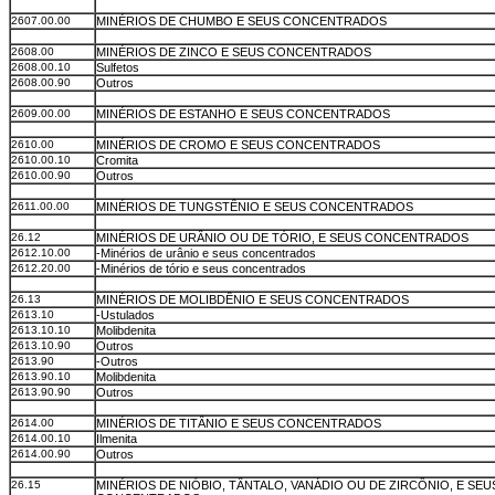
2607.00.00
MINÉRIOS DE CHUMBO E SEUS CONCENTRADOS
2608.00
MINÉRIOS DE ZINCO E SEUS CONCENTRADOS
2608.00.10
Sulfetos
2608.00.90
Outros
2609.00.00
MINÉRIOS DE ESTANHO E SEUS CONCENTRADOS
2610.00
MINÉRIOS DE CROMO E SEUS CONCENTRADOS
2610.00.10
Cromita
2610.00.90
Outros
2611.00.00
MINÉRIOS DE TUNGSTÊNIO E SEUS CONCENTRADOS
26.12
MINÉRIOS DE URÂNIO OU DE TÓRIO, E SEUS CONCENTRADOS
2612.10.00
-Minérios de urânio e seus concentrados
2612.20.00
-Minérios de tório e seus concentrados
26.13
MINÉRIOS DE MOLIBDÊNIO E SEUS CONCENTRADOS
2613.10
-Ustulados
2613.10.10
Molibdenita
2613.10.90
Outros
2613.90
-Outros
2613.90.10
Molibdenita
2613.90.90
Outros
2614.00
MINÉRIOS DE TITÂNIO E SEUS CONCENTRADOS
2614.00.10
Ilmenita
2614.00.90
Outros
26.15
MINÉRIOS DE NIÓBIO, TÂNTALO, VANÁDIO OU DE ZIRCÔNIO, E SEU