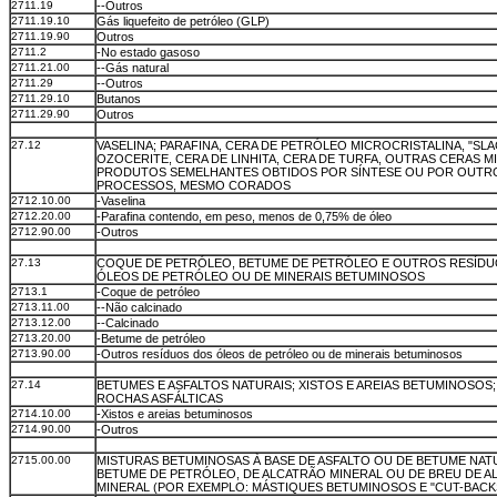
2711.19
--Outros
2711.19.10
Gás liquefeito de petróleo (GLP)
2711.19.90
Outros
2711.2
-No estado gasoso
2711.21.00
--Gás natural
2711.29
--Outros
2711.29.10
Butanos
2711.29.90
Outros
27.12
VASELINA; PARAFINA, CERA DE PETRÓLEO MICROCRISTALINA, "SLA
OZOCERITE, CERA DE LINHITA, CERA DE TURFA, OUTRAS CERAS M
PRODUTOS SEMELHANTES OBTIDOS POR SÍNTESE OU POR OUTR
PROCESSOS, MESMO CORADOS
2712.10.00
-Vaselina
2712.20.00
-Parafina contendo, em peso, menos de 0,75% de óleo
2712.90.00
-Outros
27.13
COQUE DE PETRÓLEO, BETUME DE PETRÓLEO E OUTROS RESÍD
ÓLEOS DE PETRÓLEO OU DE MINERAIS BETUMINOSOS
2713.1
-Coque de petróleo
2713.11.00
--Não calcinado
2713.12.00
--Calcinado
2713.20.00
-Betume de petróleo
2713.90.00
-Outros resíduos dos óleos de petróleo ou de minerais betuminosos
27.14
BETUMES E ASFALTOS NATURAIS; XISTOS E AREIAS BETUMINOSOS; 
ROCHAS ASFÁLTICAS
2714.10.00
-Xistos e areias betuminosos
2714.90.00
-Outros
2715.00.00
MISTURAS BETUMINOSAS À BASE DE ASFALTO OU DE BETUME NATU
BETUME DE PETRÓLEO, DE ALCATRÃO MINERAL OU DE BREU DE 
MINERAL (POR EXEMPLO: MÁSTIQUES BETUMINOSOS E "CUT-BACK