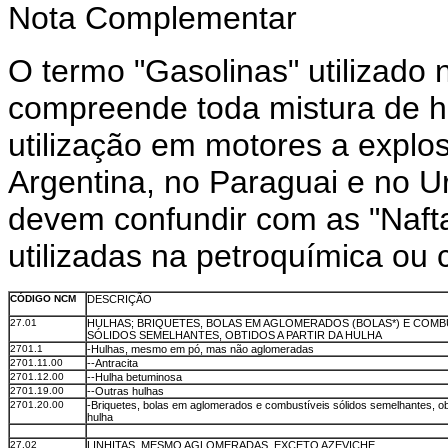
Nota Complementar
O termo "Gasolinas" utilizado 
compreende toda mistura de h
utilização em motores a explo
Argentina, no Paraguai e no U
devem confundir com as "Naft
utilizadas na petroquímica ou
CÓDIGO NCM
DESCRIÇÃO
27.01
HULHAS; BRIQUETES, BOLAS EM AGLOMERADOS (BOLAS*) E COMB
SÓLIDOS SEMELHANTES, OBTIDOS A PARTIR DA HULHA
2701.1
-Hulhas, mesmo em pó, mas não aglomeradas
2701.11.00
--Antracita
2701.12.00
--Hulha betuminosa
2701.19.00
--Outras hulhas
2701.20.00
-Briquetes, bolas em aglomerados e combustíveis sólidos semelhantes, obt
hulha
27.02
LINHITAS, MESMO AGLOMERADAS, EXCETO AZEVICHE