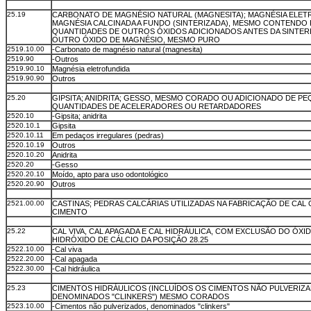
25.19
CARBONATO DE MAGNÉSIO NATURAL (MAGNESITA); MAGNÉSIA ELET
MAGNÉSIA CALCINADA A FUNDO (SINTERIZADA), MESMO CONTENDO
QUANTIDADES DE OUTROS ÓXIDOS ADICIONADOS ANTES DA SINTER
OUTRO ÓXIDO DE MAGNÉSIO, MESMO PURO
2519.10.00
-Carbonato de magnésio natural (magnesita)
2519.90
-Outros
2519.90.10
Magnésia eletrofundida
2519.90.90
Outros
25.20
GIPSITA; ANIDRITA; GESSO, MESMO CORADO OU ADICIONADO DE P
QUANTIDADES DE ACELERADORES OU RETARDADORES
2520.10
-Gipsita; anidrita
2520.10.1
Gipsita
2520.10.11
Em pedaços irregulares (pedras)
2520.10.19
Outros
2520.10.20
Anidrita
2520.20
-Gesso
2520.20.10
Moído, apto para uso odontológico
2520.20.90
Outros
2521.00.00
CASTINAS; PEDRAS CALCÁRIAS UTILIZADAS NA FABRICAÇÃO DE CAL 
CIMENTO
25.22
CAL VIVA, CAL APAGADA E CAL HIDRÁULICA, COM EXCLUSÃO DO ÓXI
HIDRÓXIDO DE CÁLCIO DA POSIÇÃO 28.25
2522.10.00
-Cal viva
2522.20.00
-Cal apagada
2522.30.00
-Cal hidráulica
25.23
CIMENTOS HIDRÁULICOS (INCLUÍDOS OS CIMENTOS NÃO PULVERIZA
DENOMINADOS "CLINKERS") MESMO CORADOS
2523.10.00
-Cimentos não pulverizados, denominados "clinkers"