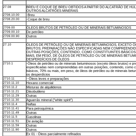
27.08
BREU E COQUE DE BREU OBTIDOS A PARTIR DO ALCATRÃO DE HU
OUTROS ALCATRÕES MINERAIS
2708.10.00
-Breu
2708.20.00
-Coque de breu
2709.00
ÓLEOS BRUTOS DE PETRÓLEO OU DE MINERAIS BETUMINOSOS
2709.00.10
De petróleo
2709.00.90
Outros
27.10
ÓLEOS DE PETRÓLEO OU DE MINERAIS BETUMINOSOS, EXCETO 
BRUTOS; PREPARAÇÕES NÃO ESPECIFICADAS NEM COMPREENDID
OUTRAS POSIÇÕES, CONTENDO, COMO CONSTITUINTES BÁSICOS
MAIS, EM PESO, DE ÓLEOS DE PETRÓLEO OU DE MINERAIS BETUM
DESPERDÍCIOS DE ÓLEOS
2710.1
-Óleos de petróleo ou de minerais betuminosos (exceto óleos brutos) e p
especificadas nem compreendidas em outras posições, contendo, como co
básicos, 70% ou mais, em peso, de óleos de petróleo ou de minerais betu
os desperdícios
2710.11
--Óleos leves e preparações
2710.11.10
Hexano comercial
2710.11.2
Misturas de alquilidenos
2710.11.21
Diisobutileno
2710.11.29
Outras
2710.11.30
Aguarrás mineral ("white spirit")
2710.11.4
Naftas
2710.11.41
Para petroquímica
2710.11.49
Outras
2710.11.5
Gasolinas
2710.11.51
De aviação
2710.11.59
Outras
2710.11.90
Outros
Ex 01 - Òleos parcialmente refinados