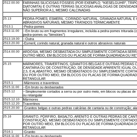
2512.00.00
FARINHAS SILICIOSAS FÓSSEIS (POR EXEMPLO: "KIESELGUHR", TRIPO
DIATOMITA) E OUTRAS TERRAS SILICIOSAS ANÁLOGAS DE DENSIDAD
NÃO SUPERIOR A 1, MESMO CALCINADAS
25.13
PEDRA-POMES; ESMERIL; CORINDO NATURAL, GRANADA NATURAL E
ABRASIVOS NATURAIS, MESMO TRATADOS TERMICAMENTE
2513.1
-Pedra-pomes
2513.11.00
--Em bruto ou em fragmentos irregulares, incluída a pedra-pomes triturada (
pedra-pomes ou "bimskies")
2513.19.00
--Outra
2513.20.00
-Esmeril, corindo natural, granada natural e outros abrasivos naturais
2514.00.00
ARDÓSIA, MESMO DESBASTADA OU SIMPLESMENTE CORTADA A SERR
OUTRO MEIO, EM BLOCOS OU PLACAS DE FORMA QUADRADA OU R
25.15
MÁRMORES, TRAVERTINOS, GRANITOS BELGAS E OUTRAS PEDRAS C
CANTARIA OU DE CONSTRUÇÃO, DE DENSIDADE APARENTE IGUAL OU
2,5, E ALABASTRO, MESMO DESBASTADOS OU SIMPLESMENTE CORTA
OU POR OUTRO MEIO, EM BLOCOS OU PLACAS DE FORMA QUADRAD
RETANGULAR
2515.1
-Mármores e travertinos
2515.11.00
--Em bruto ou desbastados
2515.12
--Simplesmente cortados a serra ou por outro meio, em blocos ou placas de
ou retangular
2515.12.10
Mármores
2515.12.20
Travertinos
2515.20.00
-Granitos belgas e outras pedras calcárias de cantaria ou de construção; al
25.16
GRANITO, PÓRFIRO, BASALTO, ARENITO E OUTRAS PEDRAS DE CANT
CONSTRUÇÃO, MESMO DESBASTADOS OU SIMPLESMENTE CORTADOS
POR OUTRO MEIO, EM BLOCOS OU PLACAS DE FORMA QUADRADA O
RETANGULAR
2516.1
-Granito
2516.11.00
--Em bruto ou desbastado