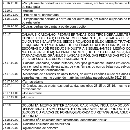
2516.12.00
--Simplesmente cortado a serra ou por outro meio, em blocos ou placas de 
ou retangular
2516.2
-Arenito
2516.21.00
--Em bruto ou desbastado
2516.22.00
--Simplesmente cortado a serra ou por outro meio, em blocos ou placas de 
ou retangular
2516.90.00
-Outras pedras de cantaria ou de construção
25.17
CALHAUS, CASCALHO, PEDRAS BRITADAS, DOS TIPOS GERALMENTE
CONCRETO (BETÃO) OU PARA EMPEDRAMENTO DE ESTRADAS, DE VI
OU OUTROS BALASTROS, SEIXOS ROLADOS E SÍLEX, MESMO TRATA
TERMICAMENTE; MACADAME DE ESCÓRIAS DE ALTOS-FORNOS, DE 
ESCÓRIAS OU DE RESÍDUOS INDUSTRIAIS SEMELHANTES, MESMO 
MATÉRIAS INCLUÍDAS NA PRIMEIRA PARTE DO TEXTO DESTA POSIÇÃO
TARMACADAME; GRÂNULOS, LASCAS E PÓS, DAS PEDRAS DAS POSIÇ
25.16, MESMO TRATADOS TERMICAMENTE
2517.10.00
-Calhaus, cascalho, pedras britadas, dos tipos geralmente usados em concr
para empedramento de estradas, de vias férreas ou outros balastros, seixos 
mesmo tratados termicamente
2517.20.00
-Macadame de escórias de altos-fornos, de outras escórias ou de resíduos i
semelhantes, mesmo contendo matérias incluídas na subposição 2517.10
2517.30.00
-Tarmacadame
2517.4
-Grânulos, lascas e pós, das pedras das posições 25.15 ou 25.16, mesmo t
termicamente
2517.41.00
--De mármore
2517.49.00
--Outros
25.18
DOLOMITA, MESMO SINTERIZADA OU CALCINADA, INCLUÍDA A DOLOM
DESBASTADA OU SIMPLESMENTE CORTADA A SERRA OU POR OUTRO 
BLOCOS OU PLACAS DE FORMA QUADRADA OU RETANGULAR; AGLO
DOLOMITA
2518.10.00
-Dolomita não calcinada nem sinterizada, denominada "crua"
2518.20.00
-Dolomita calcinada ou sinterizada
2518.30.00
-Aglomerados de dolomita