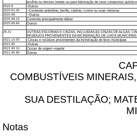
arsênio ou desses metais ou para fabricação de seus compostos químico
2620.9
-Outros
2620.91.00
--Contendo antimônio, berílio, cádmio, cromo ou suas misturas
2620.99
--Outros
2620.99.10
Contendo principalmente titânio
2620.99.90
Outros
26.21
OUTRAS ESCÓRIAS E CINZAS, INCLUÍDAS AS CINZAS DE ALGAS; CI
RESÍDUOS PROVENIENTES DA INCINERAÇÃO DE LIXOS MUNICIPAIS
2621.10.00
-Cinzas e resíduos provenientes da incineração de lixos municipais
2621.90
-Outras
2621.90.10
Cinzas de origem vegetal
2621.90.90
Outras
CAP
COMBUSTÍVEIS MINERAIS
SUA DESTILAÇÃO; MAT
M
Notas