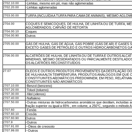
2702.10.00
-Linhitas, mesmo em pó, mas não aglomeradas
2702.20.00
-Linhitas aglomeradas
2703.00.00
TURFA (INCLUÍDA A TURFA PARA CAMA DE ANIMAIS), MESMO AGLO
2704.00
COQUES E SEMICOQUES, DE HULHA, DE LINHITA OU DE TURFA, M
AGLOMERADOS; CARVÃO DE RETORTA
2704.00.10
Coques
2704.00.90
Outros
2705.00.00
GÁS DE HULHA, GÁS DE ÁGUA, GÁS POBRE (GÁS DE AR) E GASES 
EXCETO GASES DE PETRÓLEO E OUTROS HIDROCARBONETOS G
2706.00.00
ALCATRÕES DE HULHA, DE LINHITA OU DE TURFA E OUTROS ALCA
MINERAIS, MESMO DESIDRATADOS OU PARCIALMENTE DESTILADOS
OS ALCATRÕES RECONSTITUÍDOS
27.07
ÓLEOS E OUTROS PRODUTOS PROVENIENTES DA DESTILAÇÃO D
DE HULHA A ALTA TEMPERATURA; PRODUTOS ANÁLOGOS EM QUE 
CONSTITUINTES AROMÁTICOS PREDOMINEM, EM PESO, RELATIVA
CONSTITUINTES NÃO AROMÁTICOS
2707.10.00
-Benzol (benzeno)
2707.20.00
-Toluol (tolueno)
2707.30.00
-Xilol (xilenos)
2707.40.00
-Naftaleno
2707.50.00
-Outras misturas de hidrocarbonetos aromáticos que destilam, incluídas 
fração superior ou igual a 65% , em volume, a 250°C, segundo o método
2707.60
-Fenóis
2707.60.10
Cresóis
2707.60.90
Outros
2707.9
-Outros
2707.91.00
--Óleos de creosoto
2707.99.00
--Outros