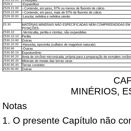
-Feldspato
2529.2
-Espatoflúor
2529.21.00
--Contendo, em peso, 97% ou menos de fluoreto de cálcio
2529.22.00
--Contendo, em peso, mais de 97% de fluoreto de cálcio
2529.30.00
-Leucita; nefelina e nefelina sienito
25.30
MATÉRIAS MINERAIS NÃO ESPECIFICADAS NEM COMPREENDIDAS EM
POSIÇÕES
2530.10
-Vermiculita, perlita e cloritas, não expandidas
2530.10.10
Perlita
2530.10.90
Outras
2530.20.00
-Kieserita, epsomita (sulfatos de magnésio naturais)
2530.90
-Outras
2530.90.10
Espodumênio
2530.90.20
Areia de zircônio micronizada, própria para a preparação de esmaltes cerâm
2530.90.30
Minerais de metais das terras raras
2530.90.40
Terras corantes
2530.90.90
Outras
CAP
MINÉRIOS, E
Notas
1. O presente Capítulo não c