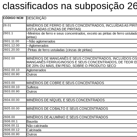
classificados na subposição 2
CÓDIGO NCM
DESCRIÇÃO
26.01
MINÉRIOS DE FERRO E SEUS CONCENTRADOS, INCLUÍDAS AS PIRI
USTULADAS (CINZAS DE PIRITAS)
2601.1
-Minérios de ferro e seus concentrados, exceto as piritas de ferro ustulad
piritas)
2601.11.00
--Não aglomerados
2601.12.00
--Aglomerados
2601.20.00
-Piritas de ferro ustuladas (cinzas de piritas)
2602.00
MINÉRIOS DE MANGANÊS E SEUS CONCENTRADOS, INCLUÍDOS OS
MANGANÊS FERRUGINOSOS E SEUS CONCENTRADOS, DE TEOR 
DE 20% OU MAIS, EM PESO, SOBRE O PRODUTO SECO
2602.00.10
Aglomerados
2602.00.90
Outros
2603.00
MINÉRIOS DE COBRE E SEUS CONCENTRADOS
2603.00.10
Sulfetos
2603.00.90
Outros
2604.00.00
MINÉRIOS DE NÍQUEL E SEUS CONCENTRADOS
2605.00.00
MINÉRIOS DE COBALTO E SEUS CONCENTRADOS
2606.00
MINÉRIOS DE ALUMÍNIO E SEUS CONCENTRADOS
2606.00.1
Bauxita
2606.00.11
Não calcinada
2606.00.12
Calcinada
2606.00.90
Outros