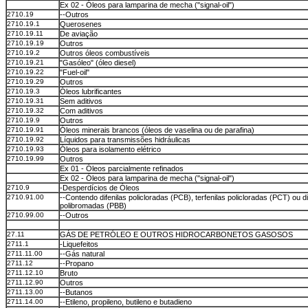
Ex 02 - Óleos para lamparina de mecha ("signal-oil")
2710.19
--Outros
2710.19.1
Querosenes
2710.19.11
De aviação
2710.19.19
Outros
2710.19.2
Outros óleos combustíveis
2710.19.21
"Gasóleo" (óleo diesel)
2710.19.22
"Fuel-oil"
2710.19.29
Outros
2710.19.3
Óleos lubrificantes
2710.19.31
Sem aditivos
2710.19.32
Com aditivos
2710.19.9
Outros
2710.19.91
Óleos minerais brancos (óleos de vaselina ou de parafina)
2710.19.92
Líquidos para transmissões hidráulicas
2710.19.93
Óleos para isolamento elétrico
2710.19.99
Outros
Ex 01 - Óleos parcialmente refinados
Ex 02 - Óleos para lamparina de mecha ("signal-oil")
2710.9
-Desperdícios de Óleos
2710.91.00
--Contendo difenilas policloradas (PCB), terfenilas policloradas (PCT) ou di
polibromadas (PBB)
2710.99.00
--Outros
27.11
GÁS DE PETRÓLEO E OUTROS HIDROCARBONETOS GASOSOS
2711.1
-Liquefeitos
2711.11.00
--Gás natural
2711.12
--Propano
2711.12.10
Bruto
2711.12.90
Outros
2711.13.00
--Butanos
2711.14.00
--Etileno, propileno, butileno e butadieno