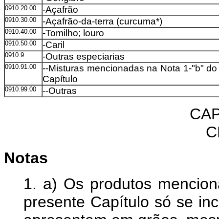
0910.20.00
-Açafrão
0910.30.00
-Açafrão-da-terra (curcuma*)
0910.40.00
-Tomilho; louro
0910.50.00
-Caril
0910.9
-Outras especiarias
0910.91.00
--Misturas mencionadas na Nota 1-"b" do
Capítulo
0910.99.00
--Outras
CAP
C
Notas
1. a) Os produtos mencion
presente Capítulo só se i