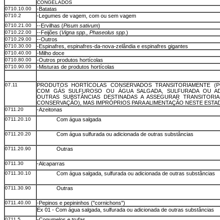
CONGELADOS
0710.10.00
-Batatas
0710.2
-Legumes de vagem, com ou sem vagem
0710.21.00
--Ervilhas (
Pisum sativum
)
0710.22.00
--Feijões (
Vigna spp., Phaseolus spp.
)
0710.29.00
--Outros
0710.30.00
-Espinafres, espinafres-da-nova-zelândia e espinafres gigantes
0710.40.00
-Milho doce
0710.80.00
-Outros produtos hortícolas
0710.90.00
-Misturas de produtos hortícolas
07.11
PRODUTOS HORTÍCOLAS CONSERVADOS TRANSITORIAMENTE (P
COM GÁS SULFUROSO OU ÁGUA SALGADA, SULFURADA OU AD
OUTRAS SUBSTÂNCIAS DESTINADAS A ASSEGURAR TRANSITORI
CONSERVAÇÃO), MAS IMPRÓPRIOS PARA ALIMENTAÇÃO NESTE ESTA
0711.20
-Azeitonas
0711.20.10
Com água salgada
0711.20.20
Com água sulfurada ou adicionada de outras substâncias
0711.20.90
Outras
0711.30
-Alcaparras
0711.30.10
Com água salgada, sulfurada ou adicionada de outras substâncias
0711.30.90
Outras
0711.40.00
-Pepinos e pepininhos ("cornichons")
Ex 01 - Com água salgada, sulfurada ou adicionada de outras substâncias
0711.5
-Cogumelos e trufas