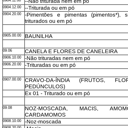
0904.11.00
--Não triturada nem em pó
0904.12.00
--Triturada ou em pó
0904.20.00
-Pimentões e pimentas (pimentos*), 
triturados ou em pó
0905.00.00
BAUNILHA
09.06
CANELA E FLORES DE CANELEIRA
0906.10.00
-Não trituradas nem em pó
0906.20.00
-Trituradas ou em pó
0907.00.00
CRAVO-DA-ÍNDIA (FRUTOS, FL
PEDÚNCULOS)
Ex 01 - Triturado ou em pó
09.08
NOZ-MOSCADA, MACIS, AMO
CARDAMOMOS
0908.10.00
-Noz-moscada
0908.20.00