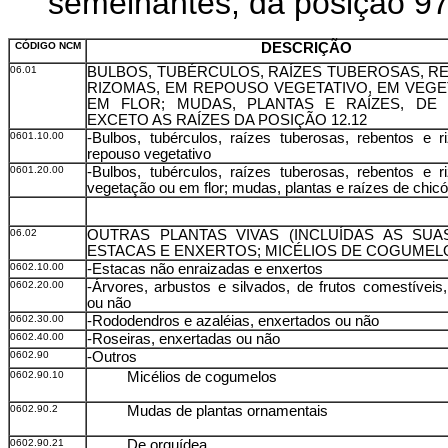
semelhantes, da posição 97
CÓDIGO NCM
DESCRIÇÃO
06.01
BULBOS, TUBÉRCULOS, RAÍZES TUBEROSAS, R
RIZOMAS, EM REPOUSO VEGETATIVO, EM VEG
EM FLOR; MUDAS, PLANTAS E RAÍZES, DE 
EXCETO AS RAÍZES DA POSIÇÃO 12.12
0601.10.00
-Bulbos, tubérculos, raízes tuberosas, rebentos e 
repouso vegetativo
0601.20.00
-Bulbos, tubérculos, raízes tuberosas, rebentos e 
vegetação ou em flor; mudas, plantas e raízes de chicó
06.02
OUTRAS PLANTAS VIVAS (INCLUÍDAS AS SUAS
ESTACAS E ENXERTOS; MICÉLIOS DE COGUMEL
0602.10.00
-Estacas não enraizadas e enxertos
0602.20.00
-Árvores, arbustos e silvados, de frutos comestíveis
ou não
0602.30.00
-Rododendros e azaléias, enxertados ou não
0602.40.00
-Roseiras, enxertadas ou não
0602.90
-Outros
0602.90.10
Micélios de cogumelos
0602.90.2
Mudas de plantas ornamentais
0602.90.21
De orquídea