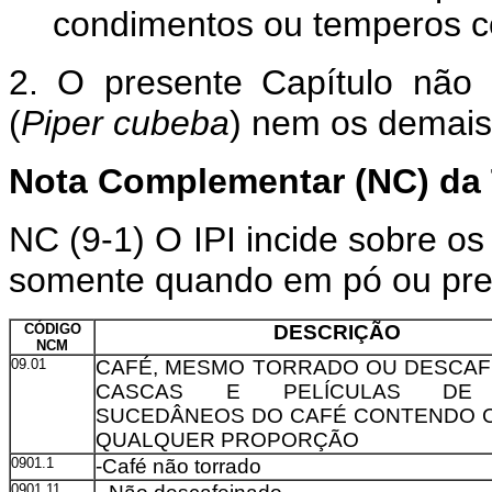
condimentos ou temperos 
2. O presente Capítulo não
(
Piper cubeba
) nem os demais
Nota Complementar (NC) da 
NC (9-1) O IPI incide sobre o
somente quando em pó ou pre
CÓDIGO
DESCRIÇÃO
NCM
09.01
CAFÉ, MESMO TORRADO OU DESCAF
CASCAS E PELÍCULAS DE 
SUCEDÂNEOS DO CAFÉ CONTENDO 
QUALQUER PROPORÇÃO
0901.1
-Café não torrado
0901.11