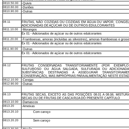
0810.50.00
-Quivis
0810.60.00
-Duriões
0810.90.00
-Outras
08.11
FRUTAS, NÃO COZIDAS OU COZIDAS EM ÁGUA OU VAPOR, CONGE
ADICIONADAS DE AÇÚCAR OU DE OUTROS EDULCORANTES
0811.10.00
-Morangos
Ex 01 - Adicionados de açúcar ou de outros edulcorantes
0811.20.00
-Framboesas, amoras (incluídas as silvestres), amoras-framboesas
e grose
Ex 01 - Adicionados de açúcar ou de outros edulcorantes
0811.90.00
-Outras
Ex 01 - Adicionados de açúcar ou de outros edulcorantes
08.12
FRUTAS CONSERVADAS TRANSITORIAMENTE (POR EXEMPL
SULFUROSO OU ÁGUA SALGADA, SULFURADA OU ADICIONAD
SUBSTÂNCIAS DESTINADAS A ASSEGURAR TRANSITORIAM
CONSERVAÇÃO), MAS IMPRÓPRIAS PARA ALIMENTAÇÃO NESTE ESTA
0812.10.00
-Cerejas
0812.90.00
-Outras
08.13
FRUTAS SECAS, EXCETO AS DAS POSIÇÕES 08.01 A 08.06; MISTU
SECAS OU DE FRUTAS DE CASCA RIJA DO PRESENTE CAPÍTULO
0813.10.00
-Damascos
0813.20
-Ameixas
0813.20.10
Com caroço
0813.20.20
Sem caroço
0813.30.00