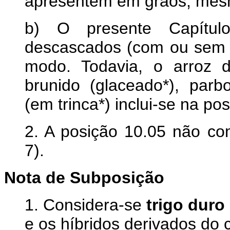
apresentem em grãos, mesm
b) O presente Capítu
descascados (com ou sem p
modo. Todavia, o arroz d
brunido (glaceado*), parb
(em trinca*) inclui-se na po
2. A posição 10.05 não co
7).
Nota de Subposição
1. Considera-se
trigo duro
e os híbridos derivados do 