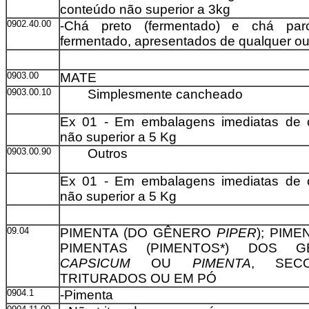
conteúdo não superior a 3kg
0902.40.00
-Chá preto (fermentado) e chá parc
fermentado, apresentados de qualquer ou
0903.00
MATE
0903.00.10
Simplesmente cancheado
Ex 01 - Em embalagens imediatas de 
não superior a 5 Kg
0903.00.90
Outros
Ex 01 - Em embalagens imediatas de 
não superior a 5 Kg
09.04
PIMENTA (DO GÊNERO
PIPER
); PIM
PIMENTAS (PIMENTOS*) DOS G
CAPSICUM
OU
PIMENTA
, SEC
TRITURADOS OU EM PÓ
0904.1
-Pimenta