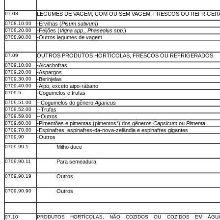
07.08
LEGUMES DE VAGEM, COM OU SEM VAGEM, FRESCOS OU REFRIGE
0708.10.00
-Ervilhas (
Pisum sativum
)
0708.20.00
-Feijões (
Vigna spp., Phaseolus spp
.)
0708.90.00
-Outros legumes de vagem
07.09
OUTROS PRODUTOS HORTÍCOLAS, FRESCOS OU REFRIGERADOS
0709.10.00
-Alcachofras
0709.20.00
-Aspargos
0709.30.00
-Berinjelas
0709.40.00
-Aipo, exceto aipo-rábano
0709.5
-Cogumelos e trufas
0709.51.00
--Cogumelos do gênero
Agaricus
0709.52.00
--Trufas
0709.59.00
--Outros
0709.60.00
-Pimentões e pimentas (pimentos*) dos gêneros
Capsicum
ou
Pimenta
0709.70.00
-Espinafres, espinafres-da-nova-zelândia e espinafres gigantes
0709.90
-Outros
0709.90.1
Milho doce
0709.90.11
Para semeadura
0709.90.19
Outros
0709.90.90
Outros
07.10
PRODUTOS HORTÍCOLAS, NÃO COZIDOS OU COZIDOS EM ÁGU