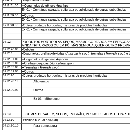
0711.51.00
--Cogumelos do gênero
Agaricus
Ex 01 - Com água salgada, sulfurada ou adicionada de outras substâncias
0711.59.00
--Outros
Ex 01 - Com água salgada, sulfurada ou adicionada de outras substâncias
0711.90.00
-Outros produtos hortícolas; misturas de produtos hortícolas
Ex 01 - Com água salgada, sulfurada ou adicionada de outras substâncias
07.12
PRODUTOS HORTÍCOLAS SECOS, MESMO CORTADOS EM PEDAÇOS O
AINDA TRITURADOS OU EM PÓ, MAS SEM QUALQUER OUTRO PREPA
0712.20.00
-Cebolas
0712.3
-Cogumelos, orelhas-de-judas (
Auricularia spp
.), tremelas (
Tremella spp
.) e 
0712.31.00
--Cogumelos do gênero
Agaricus
0712.32.00
--Orelhas-de-judas (
Auricularia spp
.)
0712.33.00
--Tremelas (
Tremella spp
.)
0712.39.00
--Outros
0712.90
-Outros produtos hortícolas; misturas de produtos hortícolas
0712.90.10
Alho em pó
0712.90.90
Outros
Ex 01 - Milho doce
07.13
LEGUMES DE VAGEM, SECOS, EM GRÃO, MESMO PELADOS OU PART
0713.10
-Ervilhas (
Pisum sativum
)
0713.10.10
Para semeadura