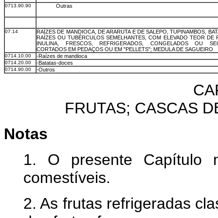
0713.90.90
Outras
07.14
RAÍZES DE MANDIOCA, DE ARARUTA E DE SALEPO, TUPINAMBOS, BA
RAÍZES OU TUBÉRCULOS SEMELHANTES, COM ELEVADO TEOR DE 
INULINA, FRESCOS, REFRIGERADOS, CONGELADOS OU S
CORTADOS EM PEDAÇOS OU EM "PELLETS"; MEDULA DE SAGUEIRO
0714.10.00
-Raízes de mandioca
0714.20.00
-Batatas-doces
0714.90.00
-Outros
CA
FRUTAS; CASCAS D
Notas
1. O presente Capítulo 
comestíveis.
2. As frutas refrigeradas c