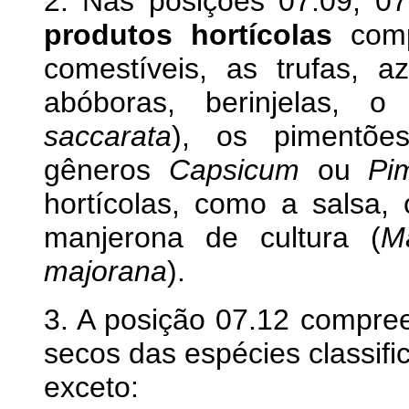
2. Nas posições 07.09, 07
produtos hortícolas
comp
comestíveis, as trufas, az
abóboras, berinjelas, 
saccarata
), os pimentõe
gêneros
Capsicum
ou
Pi
hortícolas, como a salsa, 
manjerona de cultura (
M
majorana
).
3. A posição 07.12 compree
secos das espécies classifi
exceto: