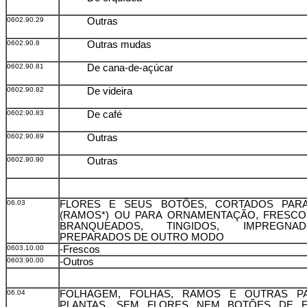
0602.90.29
Outras
0602.90.8
Outras mudas
0602.90.81
De cana-de-açúcar
0602.90.82
De videira
0602.90.83
De café
0602.90.89
Outras
0602.90.90
Outras
06.03
FLORES E SEUS BOTÕES, CORTADOS PAR
(RAMOS*) OU PARA ORNAMENTAÇÃO, FRESCO
BRANQUEADOS, TINGIDOS, IMPREGN
PREPARADOS DE OUTRO MODO
0603.10.00
-Frescos
0603.90.00
-Outros
06.04
FOLHAGEM, FOLHAS, RAMOS E OUTRAS P
PLANTAS, SEM FLORES NEM BOTÕES DE F