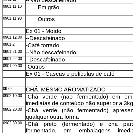
--Não descafeinado
0901.11.10
Em grão
0901.11.90
Outros
Ex 01 - Moído
0901.12.00
--Descafeinado
0901.2
-Café torrado
0901.21.00
--Não descafeinado
0901.22.00
--Descafeinado
0901.90.00
-Outros
Ex 01 - Cascas e películas de café
09.02
CHÁ, MESMO AROMATIZADO
0902.10.00
-Chá verde (não fermentado) em em
imediatas de conteúdo não superior a 3k
0902.20.00
-Chá verde (não fermentado) aprese
qualquer outra forma
0902.30.00
-Chá preto (fermentado) e chá parc
fermentado, em embalagens imedi