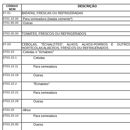
CÓDIGO
DESCRIÇÃO
NCM
07.01
BATATAS, FRESCAS OU REFRIGERADAS
0701.10.00
-Para semeadura (batata semente*)
0701.90.00
-Outras
0702.00.00
TOMATES, FRESCOS OU REFRIGERADOS
07.03
CEBOLAS, "ÉCHALOTES", ALHOS, ALHOS-PORROS E OUTR
HORTÍCOLAS ALIÁCEOS, FRESCOS OU REFRIGERADOS
0703.10
-Cebolas e "échalotes"
0703.10.1
Cebolas
0703.10.11
Para semeadura
0703.10.19
Outras
0703.10.2
"Échalotes"
0703.10.21
Para semeadura
0703.10.29
Outras
0703.20
-Alhos
0703.20.10
Para semeadura
0703.20.90
Outros