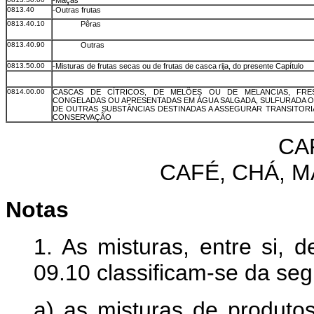
-Maçãs
0813.40
-Outras frutas
0813.40.10
Pêras
0813.40.90
Outras
0813.50.00
-Misturas de frutas secas ou de frutas de casca rija, do presente Capítulo
0814.00.00
CASCAS DE CÍTRICOS, DE MELÕES OU DE MELANCIAS, FRES
CONGELADAS OU APRESENTADAS EM ÁGUA SALGADA, SULFURADA O
DE OUTRAS SUBSTÂNCIAS DESTINADAS A ASSEGURAR TRANSITORI
CONSERVAÇÃO
CA
CAFÉ, CHÁ, M
Notas
1. As misturas, entre si, 
09.10 classificam-se da seg
a) as misturas de produt