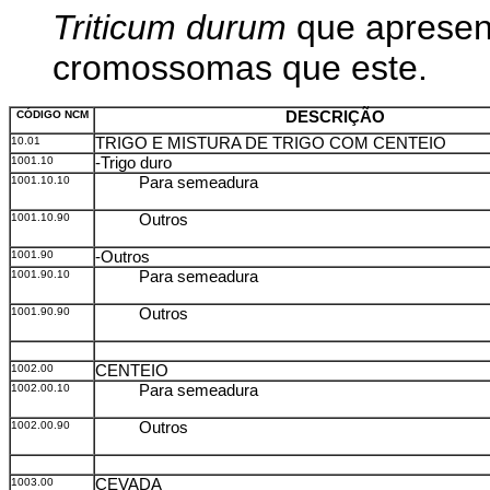
Triticum durum
que apresen
cromossomas que este.
CÓDIGO NCM
DESCRIÇÃO
10.01
TRIGO E MISTURA DE TRIGO COM CENTEIO
1001.10
-Trigo duro
1001.10.10
Para semeadura
1001.10.90
Outros
1001.90
-Outros
1001.90.10
Para semeadura
1001.90.90
Outros
1002.00
CENTEIO
1002.00.10
Para semeadura
1002.00.90
Outros
1003.00
CEVADA