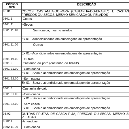
CÓDIGO
DESCRIÇÃO
NCM
08.01
COCOS, CASTANHA-DO-PARÁ (CASTANHA-DO-BRASIL*) E CASTA
FRESCOS OU SECOS, MESMO SEM CASCA OU PELADOS
0801.1
-Cocos
0801.11
--Secos
0801.11.10
Sem casca, mesmo ralados
Ex 01 - Acondicionados em embalagens de apresentação
0801.11.90
Outros
Ex 01 - Acondicionados em embalagens de apresentação
0801.19.00
--Outros
0801.2
-Castanha-do-pará (castanha-do-brasil*)
0801.21.00
--Com casca
Ex 01 - Seca e acondicionada em embalagem de apresentação
0801.22.00
--Sem casca
Ex 01 - Seca e acondicionada em embalagem de apresentação
0801.3
-Castanha de caju
0801.31.00
--Com casca
Ex 01 - Seca e acondicionada em embalagem de apresentação
0801.32.00
--Sem casca
Ex 01 - Seca e acondicionada em embalagem de apresentação
08.02
OUTRAS FRUTAS DE CASCA RIJA, FRESCAS OU SECAS, MESMO 
PELADAS
0802.1
-Amêndoas
0802.11.00
--Com casca