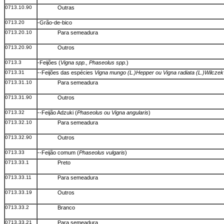
0713.10.90
Outras
0713.20
-Grão-de-bico
0713.20.10
Para semeadura
0713.20.90
Outros
0713.3
-Feijões (
Vigna spp., Phaseolus spp
.)
0713.31
--Feijões das espécies
Vigna mungo (L.)Hepper ou Vigna radiata (L.)Wilczek
0713.31.10
Para semeadura
0713.31.90
Outros
0713.32
--Feijão Adzuki (
Phaseolus ou Vigna angularis
)
0713.32.10
Para semeadura
0713.32.90
Outros
0713.33
--Feijão comum (
Phaseolus vulgaris
)
0713.33.1
Preto
0713.33.11
Para semeadura
0713.33.19
Outros
0713.33.2
Branco
0713.33.21
Para semeadura