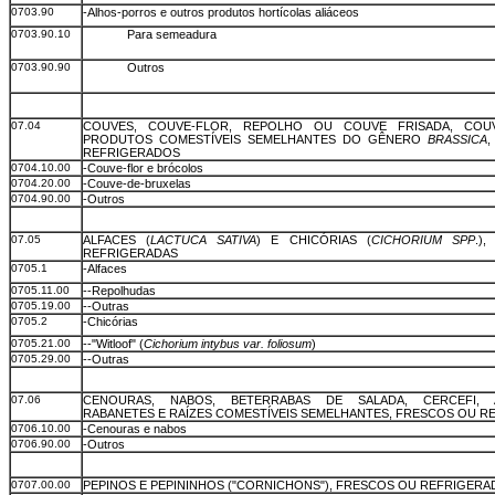
0703.90
-Alhos-porros e outros produtos hortícolas aliáceos
0703.90.10
Para semeadura
0703.90.90
Outros
07.04
COUVES, COUVE-FLOR, REPOLHO OU COUVE FRISADA, COU
PRODUTOS COMESTÍVEIS SEMELHANTES DO GÊNERO
BRASSICA
REFRIGERADOS
0704.10.00
-Couve-flor e brócolos
0704.20.00
-Couve-de-bruxelas
0704.90.00
-Outros
07.05
ALFACES (
LACTUCA SATIVA
) E CHICÓRIAS (
CICHORIUM SPP
.)
REFRIGERADAS
0705.1
-Alfaces
0705.11.00
--Repolhudas
0705.19.00
--Outras
0705.2
-Chicórias
0705.21.00
--"Witloof" (
Cichorium intybus var. foliosum
)
0705.29.00
--Outras
07.06
CENOURAS, NABOS, BETERRABAS DE SALADA, CERCEFI, A
RABANETES E RAÍZES COMESTÍVEIS SEMELHANTES, FRESCOS OU 
0706.10.00
-Cenouras e nabos
0706.90.00
-Outros
0707.00.00
PEPINOS E PEPININHOS ("CORNICHONS"), FRESCOS OU REFRIGER