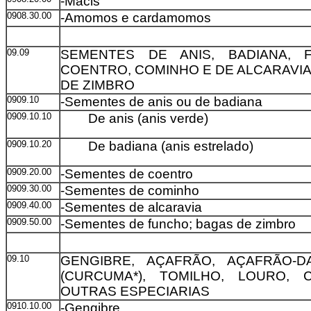
-Macis
0908.30.00
-Amomos e cardamomos
09.09
SEMENTES DE ANIS, BADIANA, 
COENTRO, COMINHO E DE ALCARAVIA
DE ZIMBRO
0909.10
-Sementes de anis ou de badiana
0909.10.10
De anis (anis verde)
0909.10.20
De badiana (anis estrelado)
0909.20.00
-Sementes de coentro
0909.30.00
-Sementes de cominho
0909.40.00
-Sementes de alcaravia
0909.50.00
-Sementes de funcho; bagas de zimbro
09.10
GENGIBRE, AÇAFRÃO, AÇAFRÃO-D
(CURCUMA*), TOMILHO, LOURO, 
OUTRAS ESPECIARIAS
0910.10.00
-Gengibre