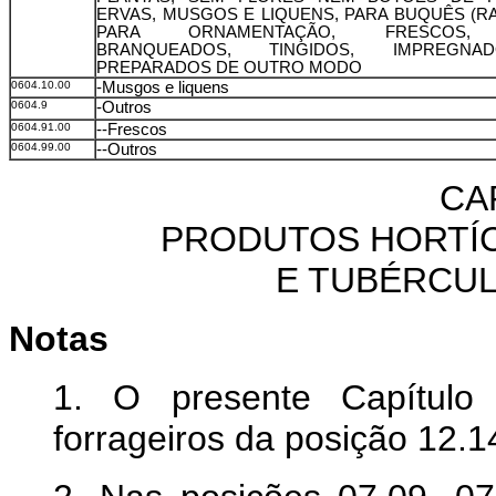
ERVAS, MUSGOS E LIQUENS, PARA BUQUÊS (R
PARA ORNAMENTAÇÃO, FRESCOS,
BRANQUEADOS, TINGIDOS, IMPREGN
PREPARADOS DE OUTRO MODO
0604.10.00
-Musgos e liquens
0604.9
-Outros
0604.91.00
--Frescos
0604.99.00
--Outros
CA
PRODUTOS HORTÍC
E TUBÉRCUL
Notas
1. O presente Capítulo
forrageiros da posição 12.1