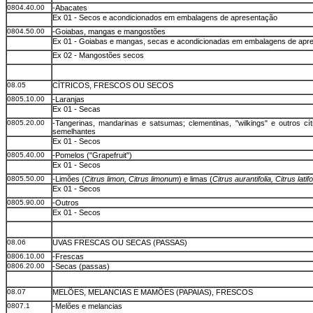
0804.40.00
-Abacates
Ex 01 - Secos e acondicionados em embalagens de apresentação
0804.50.00
-Goiabas, mangas e mangostões
Ex 01 - Goiabas e mangas, secas e acondicionadas em embalagens de apr
Ex 02 - Mangostões secos
08.05
CÍTRICOS, FRESCOS OU SECOS
0805.10.00
-Laranjas
Ex 01 - Secas
0805.20.00
-Tangerinas, mandarinas e satsumas; clementinas, "wilkings" e outros cít
semelhantes
Ex 01 - Secos
0805.40.00
-Pomelos ("Grapefruit")
Ex 01 - Secos
0805.50.00
-Limões (
Citrus limon, Citrus limonum
) e limas (
Citrus aurantifolia, Citrus latifo
Ex 01 - Secos
0805.90.00
-Outros
Ex 01 - Secos
08.06
UVAS FRESCAS OU SECAS (PASSAS)
0806.10.00
-Frescas
0806.20.00
-Secas (passas)
08.07
MELÕES, MELANCIAS E MAMÕES (PAPAIAS), FRESCOS
0807.1
-Melões e melancias