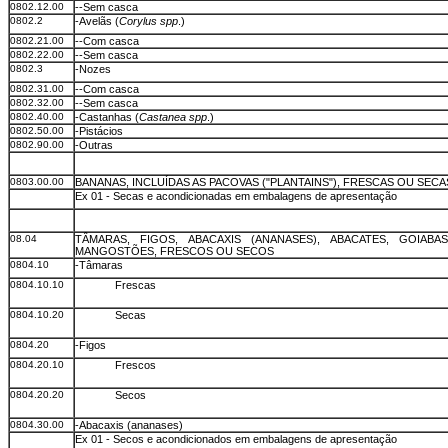
0802.12.00
--Sem casca
0802.2
-Avelãs (
Corylus spp
.)
0802.21.00
--Com casca
0802.22.00
--Sem casca
0802.3
-Nozes
0802.31.00
--Com casca
0802.32.00
--Sem casca
0802.40.00
-Castanhas (
Castanea spp
.)
0802.50.00
-Pistácios
0802.90.00
-Outras
0803.00.00
BANANAS, INCLUÍDAS AS PACOVAS ("PLANTAINS"), FRESCAS OU SECA
Ex 01 - Secas e acondicionadas em embalagens de apresentação
08.04
TÂMARAS, FIGOS, ABACAXIS (ANANASES), ABACATES, GOIAB
MANGOSTÕES, FRESCOS OU SECOS
0804.10
-Tâmaras
0804.10.10
Frescas
0804.10.20
Secas
0804.20
-Figos
0804.20.10
Frescos
0804.20.20
Secos
0804.30.00
-Abacaxis (ananases)
Ex 01 - Secos e acondicionados em embalagens de apresentação