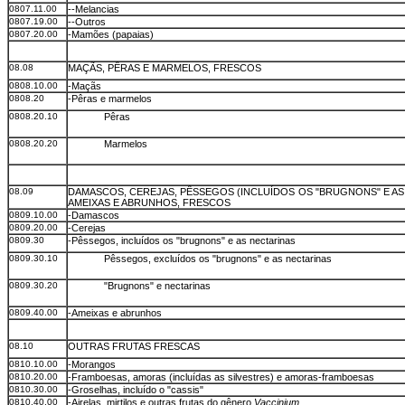
0807.11.00
--Melancias
0807.19.00
--Outros
0807.20.00
-Mamões (papaias)
08.08
MAÇÃS, PÊRAS E MARMELOS, FRESCOS
0808.10.00
-Maçãs
0808.20
-Pêras e marmelos
0808.20.10
Pêras
0808.20.20
Marmelos
08.09
DAMASCOS, CEREJAS, PÊSSEGOS (INCLUÍDOS OS "BRUGNONS" E AS
AMEIXAS E ABRUNHOS, FRESCOS
0809.10.00
-Damascos
0809.20.00
-Cerejas
0809.30
-Pêssegos, incluídos os "brugnons" e as nectarinas
0809.30.10
Pêssegos, excluídos os "brugnons" e as nectarinas
0809.30.20
"Brugnons" e nectarinas
0809.40.00
-Ameixas e abrunhos
08.10
OUTRAS FRUTAS FRESCAS
0810.10.00
-Morangos
0810.20.00
-Framboesas, amoras (incluídas as silvestres) e amoras-framboesas
0810.30.00
-Groselhas, incluído o "cassis"
0810.40.00
-Airelas, mirtilos e outras frutas do gênero
Vaccinium