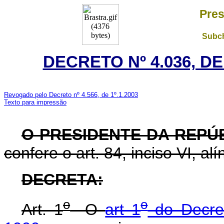
Pres
Subch
DECRETO Nº 4.036, D
Revogado pelo Decreto nº 4.566, de 1º.1.2003
Texto para impressão
O PRESIDENTE DA REPÚ
confere o art. 84, inciso VI, al
DECRETA:
o
o
Art. 1
O
art 1
do Decre