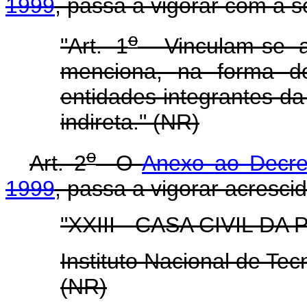
1999
, passa a vigorar com a s
o
"Art. 1
Vinculam-se ao
menciona, na forma d
entidades integrantes da
indireta." (NR)
o
Art. 2
O
Anexo ao Decre
1999
, passa a vigorar acrescid
"XXIII - CASA CIVIL D
Instituto Nacional de Tec
(NR)