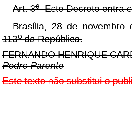
o
Art. 3
Este Decreto entra e
Brasília, 28 de novembro
o
113
da República.
FERNANDO HENRIQUE CA
Pedro Parente
Este texto não substitui o pu