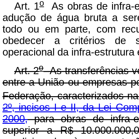
o
Art. 1
As obras de infra-e
adução de água bruta a ser
todo ou em parte, com recu
obedecer a critérios de su
operacional da infra-estrutura 
o
Art. 2
As transferências vo
entre a União ou empresas po
Federação, caracterizados n
2º, incisos I e II, da Lei C
2000,
para obras de infra-es
superior a R$ 10.000.000,0