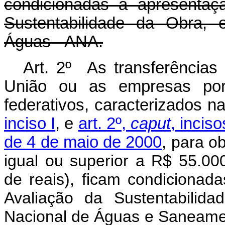
condicionadas à apresentaç
Sustentabilidade da Obra, 
Águas - ANA.
Art. 2º As transferências
União ou as empresas por 
federativos, caracterizados n
inciso I
, e
art. 2º,
caput
, incis
de 4 de maio de 2000
, para ob
igual ou superior a R$ 55.00
de reais), ficam condicionad
Avaliação da Sustentabilid
Nacional de Águas e Saneam