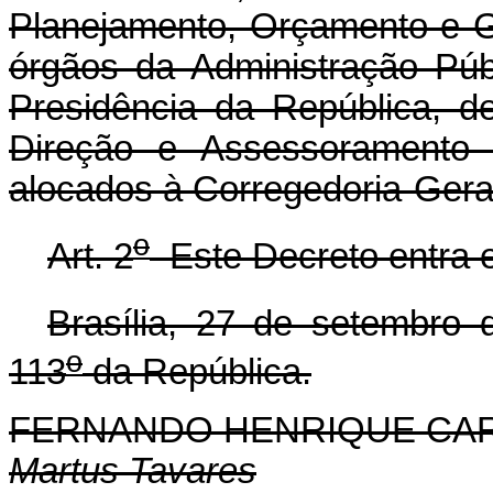
Planejamento, Orçamento e G
órgãos da Administração Púb
Presidência da República, 
Direção e Assessoramento 
alocados à Corregedoria-Gera
o
Art. 2
Este Decreto entra e
Brasília, 27 de setembro 
o
113
da República.
FERNANDO HENRIQUE CA
Martus Tavares