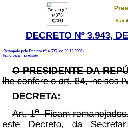
Pres
Subch
DECRETO Nº 3.943, D
(Revogado pelo Decreto nº 4.535, de 20.12.2002)
Texto para impressão
O PRESIDENTE DA REP
lhe confere o art. 84, incisos I
DECRETA:
o
Art. 1
Ficam remanejados, 
este Decreto, da Secretar