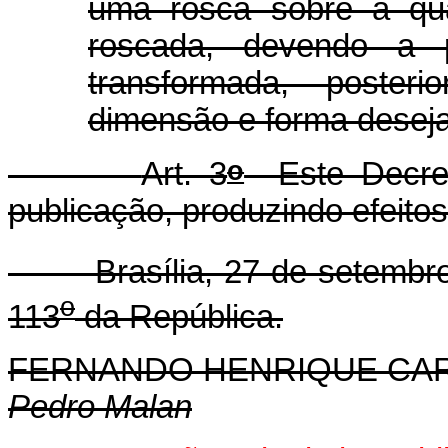
uma rosca sobre a qua
roscada, devendo a 
transformada, poster
dimensão e forma desej
o
Art. 3
Este Decret
publicação, produzindo efeitos
Brasília, 27 de setembro 
o
113
da República.
FERNANDO HENRIQUE CA
Pedro Malan