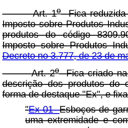
o
Art. 1
Fica reduzida 
Imposto sobre Produtos Indust
produtos do código 8309.9
Imposto sobre Produtos Indu
Decreto no 3.777, de 23 de m
o
Art. 2
Fica criado na
descrição dos produtos do 
forma de destaque "Ex", e fix
"
Ex-01
Esboços de garr
uma extremidade e com