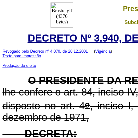
Pres
Subch
DECRETO Nº 3.940, D
Revogado pelo Decreto nº 4.070, de 28.12.2001
(
Vigência
)
Texto para impressão
Produção de efeito
O PRESIDENTE DA R
lhe confere o art. 84, inciso I
o
disposto no art. 4
, inciso I
dezembro de 1971,
DECRETA: