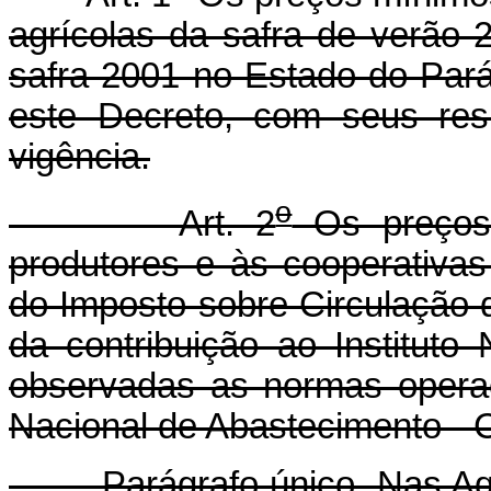
agrícolas da safra de verão 
safra 2001 no Estado do Par
este Decreto, com seus resp
vigência.
o
Art. 2
Os preços 
produtores e às cooperativas 
do Imposto sobre Circulação 
da contribuição ao Instituto
observadas as normas opera
Nacional de Abastecimento -
Parágrafo único. Nas Aqui