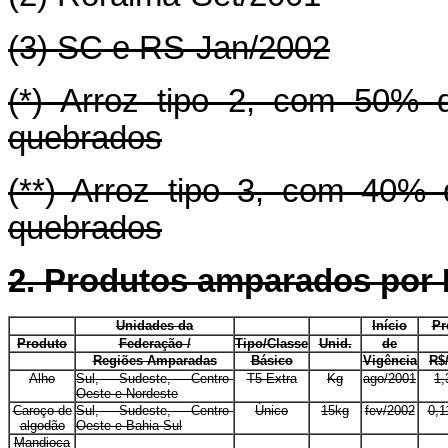
(3) SC e RS-Jan/2002
(*) Arroz tipo 2, com 50% 
quebrados
(**) Arroz tipo 3, com 40%
quebrados
2. Produtos amparados po
E
Unidades da
E
E
Início
Pr
Produto
Federação /
Tipo/Classe
Unid.
de
E
Regiões Amparadas
Básico
E
Vigência
R$
Alho
Sul, Sudeste, Centro-
T5-Extra
Kg
ago/2001
1,
Oeste e Nordeste
Caroço de
Sul, Sudeste, Centro-
Único
15kg
fev/2002
0,1
algodão
Oeste e Bahia-Sul
Mandioca
E
E
E
E
E