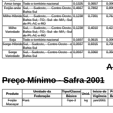
Arroz longo
Todo o território nacional
0,1325
0,3657
0,39
Feijão anão
Sul, Sudeste, Centro-Oeste,
0,4667
0,7892
0,89
Bahia-Sul
Milho Híbrido
Sul, Sudeste, Centro-Oeste,
0,1238
0,7391
0,76
Bahia-Sul, TO, Sul do MA, Sul
do PI, AC e RO
Milho
Sul, Sudeste, Centro-Oeste,
0,1238
0,4010
0,42
Variedade
Bahia-Sul, TO, Sul do MA, Sul
do PI, AC e RO
Soja
Todo o território nacional
0,1697
0,3615
0,39
Sorgo Híbrido
Sul, Sudeste, Centro-Oeste e
0,0937
0,6915
0,70
Bahia-Sul
Sorgo
Sul, Sudeste, Centro-Oeste e
0,0937
0,3360
0,35
Variedade
Bahia-Sul
A
Preço Mínimo - Safra 2001
Unidade da
Tipo/Classe
Início de
P
Produto
Unid.
Federação
Básico
Vigência
B
Feijão
Pará
Tipo 3
kg
jan/2001
Macaçar