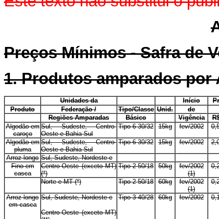
Este texto não substitui o pu
A
Preços Mínimos - Safra de V
1. Produtos amparados por
E
Unidades da
E
E
Início
P
Produto
Federação /
Tipo/Classe
Unid.
de
E
Regiões Amparadas
Básico
E
Vigência
R$
Algodão em
Sul, Sudeste, Centro-
Tipo 6-30/32
15kg
fev/2002
0,
caroço
Oeste e Bahia-Sul
Algodão em
Sul, Sudeste, Centro-
Tipo 6-30/32
15kg
fev/2002
2,
pluma
Oeste e Bahia-Sul
Arroz longo
Sul, Sudeste, Nordeste e
E
E
E
E
Fino em
Centro-Oeste (exceto MT)
Tipo 2-50/18
50kg
fev/2002
0,
casca
(*)
(1)
E
Norte e MT (*)
Tipo 2-50/18
60kg
fev/2002
0,
(1)
Arroz longo
Sul, Sudeste, Nordeste e
Tipo 3-40/28
60kg
fev/2002
0,
em casca
Centro-Oeste (exceto MT)