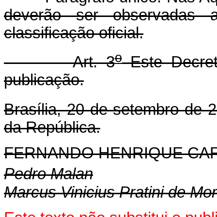
deverão ser observadas a
classificação oficial.
o
Art. 3
Este Decret
publicação.
Brasília, 20 de setembro de 
da República.
FERNANDO HENRIQUE CA
Pedro Malan
Marcus Vinicius Pratini de Mo