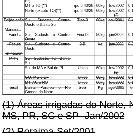
(**)
E
MT e TO (**)
Tipo 3-40/28
60kg
fev/2002
0,
E
Norte (exceto TO)(**)
Tipo 3-40/28
60kg
fev/2002
0,
(2)
Feijão anão
Sul, Sudeste, Centro-
Tipo 3
60kg
nov/2001
0,
Oeste e Bahia-Sul
Mandioca:
E
E
E
E
E
- Farinha
Sul, Sudeste e Centro-
Fina t3
50kg
jan/2002
0,
Oeste
- Fécula
Sul, Sudeste e Centro-
2-B
kg
jan/2002
0,
Oeste
"in natura"
Milho
Sul, Sudeste, TO, Bahia-
E
E
E
E
Sul,
E
Sul do MA e Sul do PI
Único
60kg
fev/2002
0,
(3)
E
GO, MS e DF
Único
60kg
fev/2002
0,
E
MT, AC e RO
Único
60kg
fev/2002
0,
Sisal
Bahia, Paraíba e Rio
SLG
Kg
ago/2001
0
Grande do Norte
(1) Áreas irrigadas do Norte,
MS, PR, SC e SP- Jan/2002
(2) Roraima-Set/2001