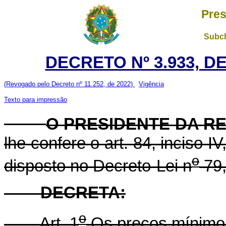
Pres
Subch
DECRETO Nº 3.933, D
(Revogado pelo Decreto nº 11.252, de 2022)
Vigência
Texto para impressão
O PRESIDENTE DA R
lhe confere o art. 84, inciso I
o
disposto no Decreto-Lei n
79,
DECRETA:
o
Art. 1
Os preços mínimos