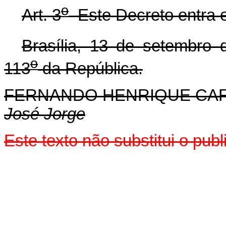
o
Art. 3
Este Decreto entra e
Brasília, 13 de setembro 
o
113
da República.
FERNANDO HENRIQUE CA
José Jorge
Este texto não substitui o pu