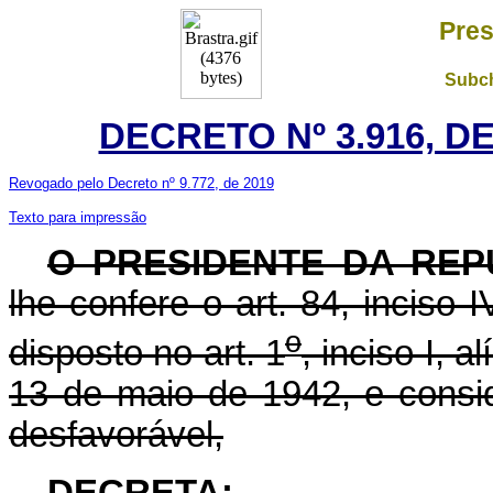
Pres
Subch
DECRETO Nº 3.916, D
Revogado pelo Decreto nº 9.772, de 2019
Texto para impressão
O PRESIDENTE DA REP
lhe confere o art. 84, inciso 
o
disposto no art. 1
, inciso I, 
13 de maio de 1942, e consid
desfavorável,
DECRETA: