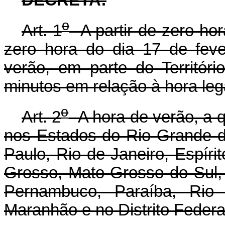
o
Art. 1
A partir de zero hor
zero hora do dia 17 de feve
verão, em parte do Territór
minutos em relação à hora leg
o
Art. 2
A hora de verão, a qu
nos Estados do Rio Grande d
Paulo, Rio de Janeiro, Espíri
Grosso, Mato Grosso do Sul, 
Pernambuco, Paraíba, Rio 
Maranhão e no Distrito Federa