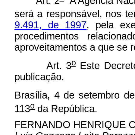
Art. 2
A Agência Nacio
será a responsável, nos t
9.491, de 1997
, pela e
procedimentos relaciona
aproveitamentos a que se r
o
Art. 3
Este Decreto
publicação.
Brasília, 4 de setembro d
o
113
da República.
FERNANDO HENRIQUE 