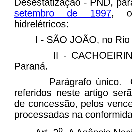
Desestatização - PND, par
setembro de 1997
, o
hidrelétricos:
I - SÃO JOÃO, no Rio Ch
II - CACHOEIRINHA, 
Paraná.
Parágrafo único. Os ap
referidos neste artigo ser
de concessão, pelos venced
processadas na conformidad
o