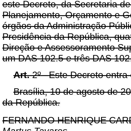
este Decreto, da Secretaria de
Planejamento, Orçamento e Ge
órgãos da Administração Públi
Presidência da República, qu
Direção e Assessoramento Supe
um DAS 102.5 e três DAS 102
Art.
2º
Este Decreto entra 
Brasília, 10 de agosto de 2
da República.
FERNANDO HENRIQUE CA