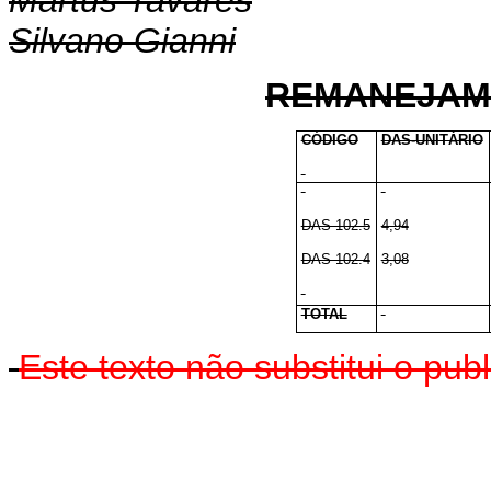
Martus Tavares
Silvano Gianni
REMANEJAM
CÓDIGO
DAS-UNITÁRIO
DAS 102.5
4,94
DAS 102.4
3,08
TOTAL
Este texto não substitui o pu