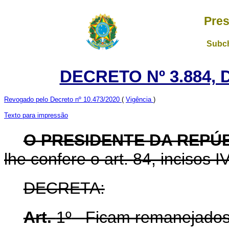
Pres
Subch
DECRETO Nº 3.884, 
Revogado pelo Decreto nº 10.473/2020
(
Vigência
)
Texto para impressão
O PRESIDENTE DA REPÚ
lhe confere o art. 84, incisos I
DECRETA:
Art.
1º
Ficam remanejados,