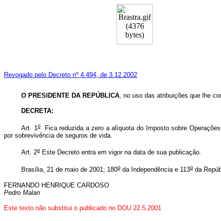
Revogado pelo Decreto nº 4.494, de 3.12.2002
O PRESIDENTE DA REPÚBLICA
, no uso das atribuições que lhe con
DECRETA
:
o
Art. 1
Fica reduzida a zero a alíquota do Imposto sobre Operações de
por sobrevivência de seguros de vida.
o
Art. 2
Este Decreto entra em vigor na data de sua publicação.
o
o
Brasília, 21 de maio de 2001; 180
da Independência e 113
da Repúb
FERNANDO HENRIQUE CARDOSO
Pedro Malan
Este texto não substitui o publicado no DOU 22.5.2001