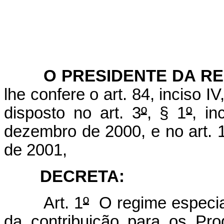
O PRESIDENTE DA RE
lhe confere o art. 84, inciso I
disposto no art. 3
º
, § 1
º
, in
dezembro de 2000, e no art. 
de 2001,
DECRETA:
Art. 1
º
O regime especial
da contribuição para os Pr