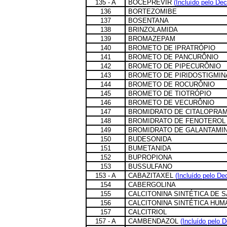
135 - A
BOCEPREVIR
(Incluído pelo Dec
136
BORTEZOMIBE
137
BOSENTANA
138
BRINZOLAMIDA
139
BROMAZEPAM
140
BROMETO DE IPRATRÓPIO
141
BROMETO DE PANCURÔNIO
142
BROMETO DE PIPECURÔNIO
143
BROMETO DE PIRIDOSTIGMIN
144
BROMETO DE ROCURÔNIO
145
BROMETO DE TIOTRÓPIO
146
BROMETO DE VECURÔNIO
147
BROMIDRATO DE CITALOPRA
148
BROMIDRATO DE FENOTEROL
149
BROMIDRATO DE GALANTAMI
150
BUDESONIDA
151
BUMETANIDA
152
BUPROPIONA
153
BUSSULFANO
153 - A
CABAZITAXEL
(Incluído pelo De
154
CABERGOLINA
155
CALCITONINA SINTÉTICA DE 
156
CALCITONINA SINTÉTICA HUM
157
CALCITRIOL
157 - A
CAMBENDAZOL
(Incluído pelo 