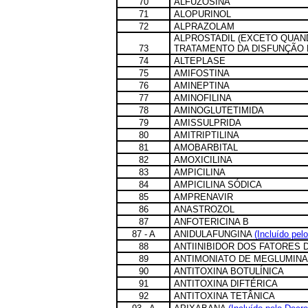
70
ALFUZOSINA
71
ALOPURINOL
72
ALPRAZOLAM
ALPROSTADIL (EXCETO QUAN
73
TRATAMENTO DA DISFUNÇÃO 
74
ALTEPLASE
75
AMIFOSTINA
76
AMINEPTINA
77
AMINOFILINA
78
AMINOGLUTETIMIDA
79
AMISSULPRIDA
80
AMITRIPTILINA
81
AMOBARBITAL
82
AMOXICILINA
83
AMPICILINA
84
AMPICILINA SÓDICA
85
AMPRENAVIR
86
ANASTROZOL
87
ANFOTERICINA B
87 - A
ANIDULAFUNGINA
(Incluído pel
88
ANTIINIBIDOR DOS FATORES D
89
ANTIMONIATO DE MEGLUMINA
90
ANTITOXINA BOTULÍNICA
91
ANTITOXINA DIFTÉRICA
92
ANTITOXINA TETÂNICA