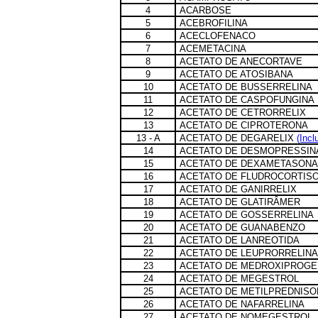
4
ACARBOSE
5
ACEBROFILINA
6
ACECLOFENACO
7
ACEMETACINA
8
ACETATO DE ANECORTAVE
9
ACETATO DE ATOSIBANA
10
ACETATO DE BUSSERRELINA
11
ACETATO DE CASPOFUNGINA
12
ACETATO DE CETRORRELIX
13
ACETATO DE CIPROTERONA
13 - A
ACETATO DE DEGARELIX
(Incl
14
ACETATO DE DESMOPRESSIN
15
ACETATO DE DEXAMETASONA
16
ACETATO DE FLUDROCORTIS
17
ACETATO DE GANIRRELIX
18
ACETATO DE GLATIRÂMER
19
ACETATO DE GOSSERRELINA
20
ACETATO DE GUANABENZO
21
ACETATO DE LANREOTIDA
22
ACETATO DE LEUPRORRELINA
23
ACETATO DE MEDROXIPROG
24
ACETATO DE MEGESTROL
25
ACETATO DE METILPREDNIS
26
ACETATO DE NAFARRELINA
27
ACETATO DE NOMEGESTROL