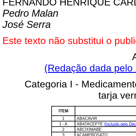
FERNANDO HENRIQUE CA
Pedro Malan
José Serra
Este texto não substitui o pub
(Redação dada pelo 
Categoria I - Medicamen
tarja ve
ITEM
1
ABACAVIR
1 - A
ABATACEPTE
(Incluído pelo Dec
2
ABCIXIMABE
3
ACAMPROSATO