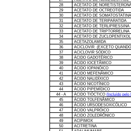
28
ACETATO DE NORETISTERON
29
ACETATO DE OCTREOTIDA
30
ACETATO DE SOMATOSTATIN
31
ACETATO DE TERIPARATIDA
32
ACETATO DE TERLIPRESSINA
33
ACETATO DE TRIPTORRELINA
34
ACETATO DE ZUCLOPENTIXOL
35
ACETAZOLAMIDA
36
ACICLOVIR (EXCETO QUAND
37
ACICLOVIR SÓDICO
38
ÁCIDO GADOTÉRICO
39
ÁCIDO IOCETÂMICO
40
ÁCIDO IOPANÓICO
41
ÁCIDO MEFENÂMICO
42
ÁCIDO NALIDÍXICO
43
ÁCIDO NICOTÍNICO
44
ÁCIDO PIPEMÍDICO
44 - A
ÁCIDO TIÓCTICO
(Incluído pelo
45
ÁCIDO TOLFENÂMICO
46
ÁCIDO URSODESOXICÓLICO
47
ÁCIDO VALPRÓICO
48
ÁCIDO ZOLEDRÔNICO
49
ACIPIMOX
50
ACITRETINA