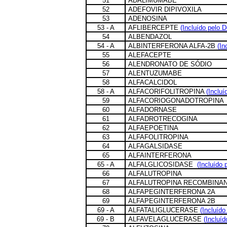
51
ADALIMUMABE
52
ADEFOVIR DIPIVOXILA
53
ADENOSINA
53 - A
AFLIBERCEPTE
(Incluído pelo 
54
ALBENDAZOL
54 - A
ALBINTERFERONA ALFA-2B
(In
55
ALEFACEPTE
56
ALENDRONATO DE SÓDIO
57
ALENTUZUMABE
58
ALFACALCIDOL
58 - A
ALFACORIFOLITROPINA
(Incluí
59
ALFACORIOGONADOTROPINA
60
ALFADORNASE
61
ALFADROTRECOGINA
62
ALFAEPOETINA
63
ALFAFOLITROPINA
64
ALFAGALSIDASE
65
ALFAINTERFERONA
65 - A
ALFALGLICOSIDASE
(Incluído 
66
ALFALUTROPINA
67
ALFALUTROPINA RECOMBINA
68
ALFAPEGINTERFERONA 2A
69
ALFAPEGINTERFERONA 2B
69 - A
ALFATALIGLUCERASE
(Incluído
69 - B
ALFAVELAGLUCERASE
(Incluíd