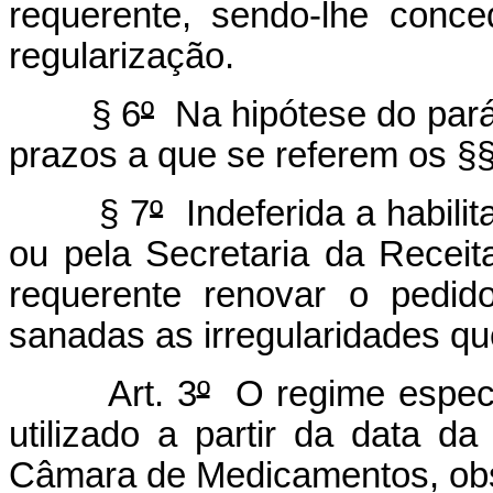
requerente, sendo-lhe conce
regularização.
§ 6
º
Na hipótese do parág
prazos a que se referem os §§
§ 7
º
Indeferida a habil
ou pela Secretaria da Receit
requerente renovar o pedi
sanadas as irregularidades qu
Art. 3
º
O regime especia
utilizado a partir da data d
Câmara de Medicamentos, obs