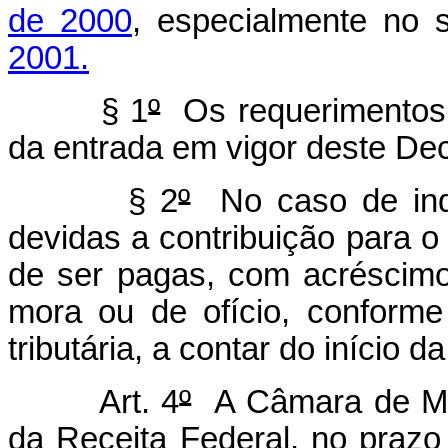
de 2000
, especialmente no s
2001.
§ 1
º
Os requerimentos p
da entrada em vigor deste Dec
§ 2
º
No caso de inde
devidas a contribuição para 
de ser pagas, com acréscimo
mora ou de ofício, conforme
tributária, a contar do início d
Art. 4
º
A Câmara de Med
da Receita Federal, no prazo