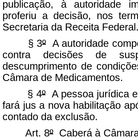
publicação, à autoridade i
proferiu a decisão, nos ter
Secretaria da Receita Federal
§ 3
º
A autoridade compet
contra decisões de su
descumprimento de condições
Câmara de Medicamentos.
§ 4
º
A pessoa jurídica e
fará jus a nova habilitação a
contado da exclusão.
Art. 8
º
Caberá à Câmara 