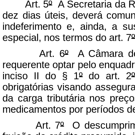
Art. 5
º
A Secretaria da R
dez dias úteis, deverá com
indeferimento e, ainda, a 
especial, nos termos do art. 7
º
Art. 6
º
A Câmara de 
requerente optar pelo enquadr
inciso II do § 1
º
do art. 2
º
obrigatórias visando assegur
da carga tributária nos pre
medicamentos por períodos d
Art. 7
º
O descumprime