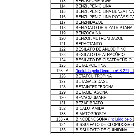
113
BENZBROMARONA
114
BENZILPENICILINA
115
BENZILPENICILINA BENZATINA
116
BENZILPENICILINA POTÁSSIC
117
BENZNIDAZOL
118
BENZOATO DE RIZATRIPTANA
119
BENZOCAÍNA
120
BENZOILMETRONIDAZOL
121
BERACTANTO
122
BESILATO DE ANLODIPINO
123
BESILATO DE ATRACÚRIO
124
BESILATO DE CISATRACÚRIO
125
BETAEPOETINA
125 - A
(Incluído pelo Decreto nº 8.271, 
126
BETAFOLITROPINA
127
BETAGALSIDASE
128
BETAINTERFERONA
129
BETAMETASONA
130
BEVACIZUMABE
131
BEZAFIBRATO
132
BICALUTAMIDA
133
BIMATOPROSTA
133 - A
BINODENOSONA
(Incluído pelo
134
BISSULFATO DE CLOPIDOGRE
135
BISSULFATO DE QUINIDINA