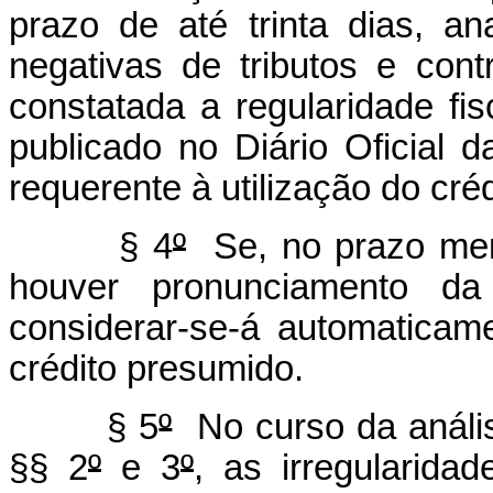
prazo de até trinta dias, an
negativas de tributos e cont
constatada a regularidade fi
publicado no Diário Oficial 
requerente à utilização do cré
§ 4
º
Se, no prazo menc
houver pronunciamento da 
considerar-se-á automaticam
crédito presumido.
§ 5
º
No curso da anális
§§ 2
º
e 3
º
, as irregularid