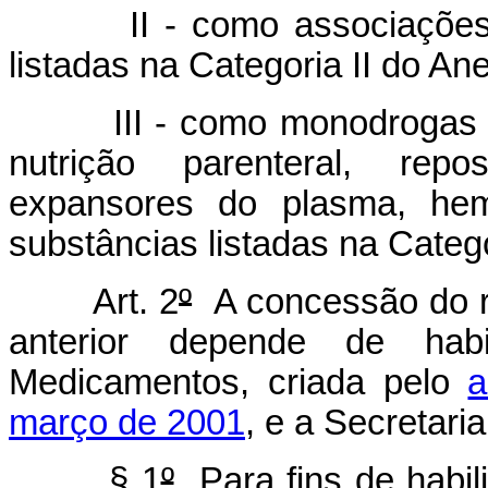
II - como associações, n
listadas na Categoria II do An
III - como monodrogas ou
nutrição parenteral, reposi
expansores do plasma, hemo
substâncias listadas na Catego
Art. 2
º
A concessão do re
anterior depende de hab
Medicamentos, criada pelo
a
março de 2001
, e a Secretari
§ 1
º
Para fins de habili