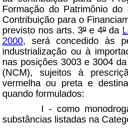
Formação do Patrimônio do 
Contribuição para o Financiam
previsto nos arts. 3
º
e 4
º
da
L
2000
, será concedido às p
industrialização ou à import
nas posições 3003 e 3004 d
(NCM), sujeitos à prescriçã
vermelha ou preta e destin
quando formulados:
I - como monodrogas,
substâncias listadas na Categ