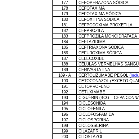
177
CEFOPERAZONA SÓDICA
178
CEFOTAXIMA
179
CEFOTAXIMA SÓDICA
180
CEFOXITINA SÓDICA
181
CEFPODOXIMA PROXETILA
182
CEFPROZILA
183
CEFPROZILA MONOIDRATADA
184
CEFTAZIDIMA
185
CEFTRIAXONA SÓDICA
186
CEFUROXIMA SÓDICA
187
CELECOXIBE
188
CÉLULAS VERMELHAS SANGÜ
189
CERIVASTATINA
189 - A
CERTOLIZUMABE PEGOL
(Incl
190
CETOCONAZOL (EXCETO QUA
191
CETOPROFENO
192
CETUXIMABE
193
C-GUÉRIN (BCG – CEPA CONN
194
CICLESONIDA
195
CICLOFENILA
196
CICLOFOSFAMIDA
197
CICLOSPORINA
198
CICLOSSERINA
199
CILAZAPRIL
200
CILOSTAZOL