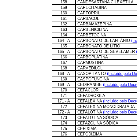
158
CANDESARTANA CILEXETILA
159
CAPECITABINA
160
CAPTOPRIL
161
CARBACOL
162
CARBAMAZEPINA
163
CARBENICILINA
164
CARBETOCINA
164 - A
CARBONATO DE LANTÂNIO
(In
165
CARBONATO DE LÍTIO
165 - A
CARBONATO DE SEVELAMER
166
CARBOPLATINA
167
CARMUSTINA
168
CARVEDILOL
168 - A
CASOPITANTO
(Incluído pelo De
169
CASPOFUNGINA
169 - A
CEDIRANIBE
(Incluído pelo Decr
170
CEFACLOR
171
CEFADROXILA
171 - A
CEFALEXINA
(Incluído pelo Decr
172
CEFALEXINA MONOIDRATADA
172 - A
CEFALOTINA
(Incluído pelo Decr
173
CEFALOTINA SÓDICA
174
CEFAZOLINA SÓDICA
175
CEFIXIMA
176
CEFODIZIMA