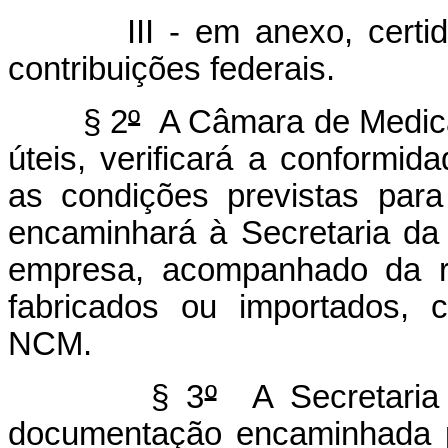
III - em anexo, certidão 
contribuições federais.
§ 2
º
A Câmara de Medicam
úteis, verificará a conformi
as condições previstas para
encaminhará à Secretaria da
empresa, acompanhado da r
fabricados ou importados, 
NCM.
§ 3
º
A Secretaria 
documentação encaminhada 