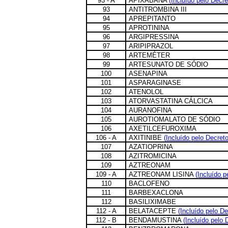
93 - A
APIXABANA
(Incluído pelo Decre
93
ANTITROMBINA III
94
APREPITANTO
95
APROTININA
96
ARGIPRESSINA
97
ARIPIPRAZOL
98
ARTEMÉTER
99
ARTESUNATO DE SÓDIO
100
ASENAPINA
101
ASPARAGINASE
102
ATENOLOL
103
ATORVASTATINA CÁLCICA
104
AURANOFINA
105
AUROTIOMALATO DE SÓDIO
106
AXETILCEFUROXIMA
106 - A
AXITINIBE
(Incluído pelo Decret
107
AZATIOPRINA
108
AZITROMICINA
109
AZTREONAM
109 - A
AZTREONAM LISINA
(Incluído p
110
BACLOFENO
111
BARBEXACLONA
112
BASILIXIMABE
112 - A
BELATACEPTE
(Incluído pelo De
112 - B
BENDAMUSTINA
(Incluído pelo 