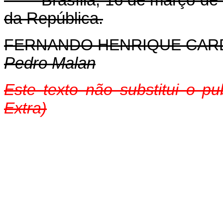
Brasília, 16 de março de 2
da República.
FERNANDO HENRIQUE CA
Pedro Malan
Este texto não substitui o p
Extra)