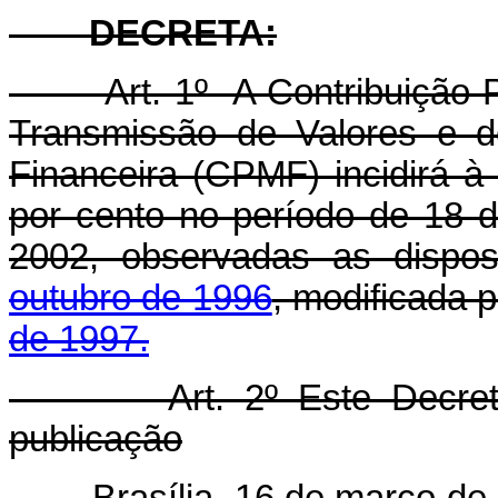
DECRETA:
Art. 1º A Contribuição Pro
Transmissão de Valores e d
Financeira (CPMF) incidirá à 
por cento no período de 18 
2002, observadas as dispo
outubro de 1996
, modificada 
de 1997.
Art. 2º Este Decreto e
publicação