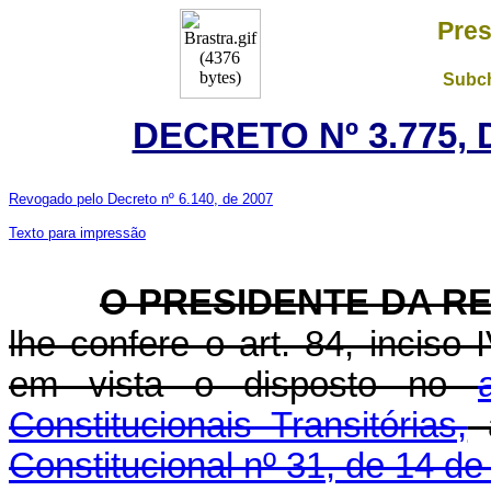
Pres
Subch
DECRETO Nº 3.775, 
Revogado pelo Decreto nº 6.140, de 2007
Texto para impressão
O PRESIDENTE DA RE
lhe confere o art. 84, inciso 
em vista o disposto no
Constitucionais Transitórias,
a
Constitucional nº 31, de 14 d