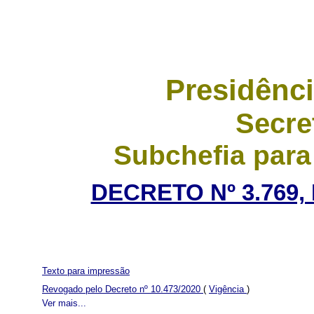
Presidênci
Secre
Subchefia para
DECRETO Nº 3.769,
Texto para impressão
Revogado pelo Decreto nº 10.473/2020
(
Vigência
)
Ver mais...