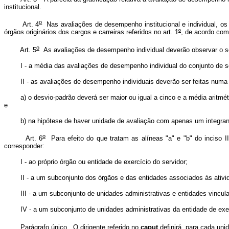
institucional.
o
Art. 4
Nas avaliações de desempenho institucional e individual, os 
órgãos originários dos cargos e carreiras referidos no art. 1
º
, de acordo com
o
Art. 5
As avaliações de desempenho individual deverão observar o s
I - a média das avaliações de desempenho individual do conjunto de servid
II - as avaliações de desempenho individuais deverão ser feitas numa e
a) o desvio-padrão deverá ser maior ou igual a cinco e a média aritmétic
e
b) na hipótese de haver unidade de avaliação com apenas um integrante,
o
Art. 6
Para efeito do que tratam as alíneas "a" e "b" do inciso II
corresponder:
I - ao próprio órgão ou entidade de exercício do servidor;
II - a um subconjunto dos órgãos e das entidades associados às ativida
III - a um subconjunto de unidades administrativas e entidades vinculad
IV - a um subconjunto de unidades administrativas da entidade de exerc
Parágrafo único. O dirigente referido no
caput
definirá, para cada uni