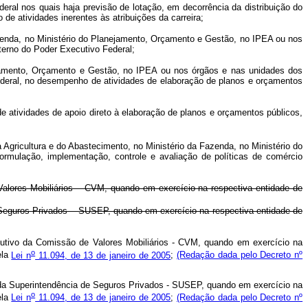
l nos quais haja previsão de lotação, em decorrência da distribuição do
de atividades inerentes às atribuições da carreira;
nda, no Ministério do Planejamento, Orçamento e Gestão, no IPEA ou nos
terno do Poder Executivo Federal;
jamento, Orçamento e Gestão, no IPEA ou nos órgãos e nas unidades dos
ederal, no desempenho de atividades de elaboração de planos e orçamentos
tividades de apoio direto à elaboração de planos e orçamentos públicos,
Agricultura e do Abastecimento, no Ministério da Fazenda, no Ministério do
rmulação, implementação, controle e avaliação de políticas de comércio
Valores Mobiliários – CVM, quando em exercício na respectiva entidade de
eguros Privados – SUSEP, quando em exercício na respectiva entidade de
ecutivo da Comissão de Valores Mobiliários - CVM, quando em exercício na
o
ela
Lei n
11.094, de 13 de janeiro de 2005
;
(Redação dada pelo Decreto nº
o da Superintendência de Seguros Privados - SUSEP, quando em exercício na
o
ela
Lei n
11.094, de 13 de janeiro de 2005
;
(Redação dada pelo Decreto nº