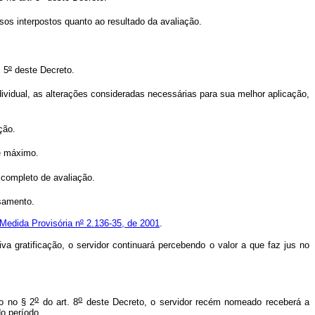
sos interpostos quanto ao resultado da avaliação.
. 5
º
deste Decreto.
vidual, as alterações consideradas necessárias para sua melhor aplicação,
ção.
te máximo.
 completo de avaliação.
ssamento.
 Medida Provisória n
º
2.136-35, de 2001
.
ratificação, o servidor continuará percebendo o valor a que faz jus no
o
o
o no § 2
do art. 8
deste Decreto, o servidor recém nomeado receberá a
do período.