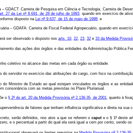
GDACT: Carreira de Pesquisa em Ciência e Tecnologia, Carreira de Desenvo
art. 27 da Lei n
º
8.691, de 28 de julho de 1993
, quando em exercício de ativi
onforme disposto na
Lei n
º
9.637, de 15 de maio de 1998
; e
a – GDAFA: Carreira de Fiscal Federal Agropecuário, quando em exercício 
verá ser observado o disposto nos
arts. 10
,
22
,
23
,
32
e
33 da Medida Provisór
moramento das ações dos órgãos e das entidades da Administração Pública Fe
enho coletivo no alcance das metas em cada órgão ou entidade.
do servidor no exercício das atribuições do cargo, com foco na contribuição
 do Ministro de Estado ao qual estejam vinculados os órgãos e as entida
 em consonância com as metas previstas no Plano Plurianual.
põe o
§ 2
º
do art. 20 da Medida Provisória n
º
2.136-35, de 2001
, quanto à fixa
erveniência de fatores que tenham influência significativa e direta na sua
creto, serão definidos, nos atos a que se referem o
caput
e o § 1
º
deste ar
 zero, e o percentual a partir do qual ela será igual a cem por cento, sendo o
o
nstitucional observará os limites previstos na
Medida Provisória n
2.136-35,