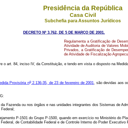
Presidência da República
Casa Civil
Subchefia para Assuntos Jurídicos
DECRETO Nº 3.762, DE 5 DE MARÇO DE 2001.
Regulamenta a Gratificação de Desem
Atividade de Auditoria de Valores Mob
Privados, a Gratificação de Desempe
de Atividade de Fiscalização Agropecuá
re o art. 84, inciso IV, da Constituição, e tendo em vista o disposto na Medid
o
dida Provisória n
2.136-35, de 23 de fevereiro de 2001
, são devidas aos o
CG:
a Fazenda ou nos órgãos e nas unidades integrantes dos Sistemas de Adminis
 Federal;
mento P-1501 do Grupo P-1500, quando em exercício no Ministério do Pla
ederal, de Contabilidade Federal e de Controle Interno do Poder Executivo 