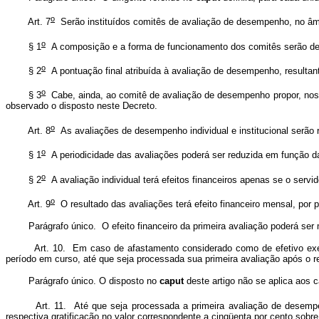
o
Art. 7
Serão instituídos comitês de avaliação de desempenho, no âmbit
o
§ 1
A composição e a forma de funcionamento dos comitês serão def
o
§ 2
A pontuação final atribuída à avaliação de desempenho, resultante
o
§ 3
Cabe, ainda, ao comitê de avaliação de desempenho propor, nos c
observado o disposto neste Decreto.
o
Art. 8
As avaliações de desempenho individual e institucional serão
o
§ 1
A periodicidade das avaliações poderá ser reduzida em função da
o
§ 2
A avaliação individual terá efeitos financeiros apenas se o servi
o
Art. 9
O resultado das avaliações terá efeito financeiro mensal, por
Parágrafo único. O efeito financeiro da primeira avaliação
poderá ser
Art. 10. Em caso de afastamento considerado como de efetivo exercício
período em curso, até que seja processada sua primeira avaliação após o r
Parágrafo único. O disposto no
caput
deste artigo não se aplica aos 
Art. 11. Até que seja processada a primeira avaliação de desempenho i
respectiva gratificação no valor correspondente a cinqüenta por cento sobre 