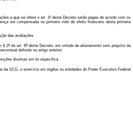
ões a que se refere o art. 1
º
deste Decreto serão pagas de acordo com os
rença ser compensada no primeiro mês de efeito financeiro desta primeira
ação das avaliações.
o
o
o § 2
do art. 8
deste Decreto, em virtude de afastamento sem prejuízo da
ercentual definido no artigo anterior.
ições diversas em lei específica.
pção da GCG, o exercício em órgãos ou entidades do Poder Executivo Federal