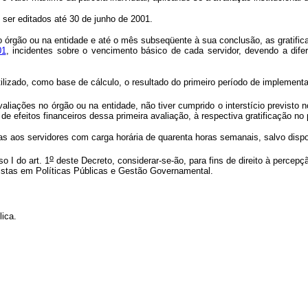
r editados até 30 de junho de 2001.
gão ou na entidade e até o mês subseqüente à sua conclusão, as gratificaç
01
, incidentes sobre o vencimento básico de cada servidor, devendo a dife
utilizado, como base de cálculo, o resultado do primeiro período de implement
ções no órgão ou na entidade, não tiver cumprido o interstício previsto n
e efeitos financeiros dessa primeira avaliação, à respectiva gratificação no p
 aos servidores com carga horária de quarenta horas semanais, salvo dispos
o
o I do art. 1
deste Decreto, considerar-se-ão, para fins de direito à perce
alistas em Políticas Públicas e Gestão Governamental.
ica.