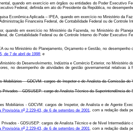
al, quando em exercício em órgãos ou entidades do Poder Executivo Federa
xecutivo Federal, definida em ato do Presidente da República, no desempenho 
sa Econômica Aplicada – IPEA, quando em exercício no Ministério da Faze
ministração Financeira Federal, de Contabilidade Federal ou de Controle In
r, quando em exercício no Ministério da Fazenda, no Ministério do Plane
ral, de Contabilidade Federal ou de Controle Interno do Poder Executivo F
ou no Ministério do Planejamento, Orçamento e Gestão, no desempenho de a
, de 7 de abril de 1998
; e
stério do Desenvolvimento, Indústria e Comércio Exterior, no Ministério da 
ores, no desempenho de atividades de gestão governamental relativas à fo
res Mobiliários – GDCVM: cargos de Inspetor e de Analista da Comissão de 
 Privados – GDSUSEP: cargo de Analista Técnico da Superintendência de S
ores Mobiliários - GDCVM: cargos de Inspetor, de Analista e de Agente Ex
o
a Provisória n
2.229-43, de 6 de setembro de 2001
, com a redação dada p
os Privados - GDSUSEP: cargos de Analista Técnico e de Nível Intermediári
o
a Provisória n
2.229-43, de 6 de setembro de 2001
, com a redação dada p