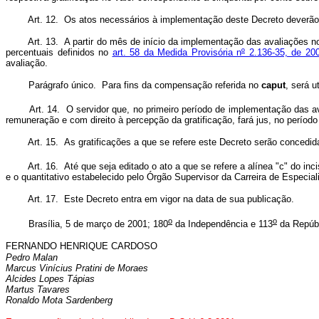
Art. 12. Os atos necessários à implementação deste Decreto deverão se
Art. 13. A partir do mês de início da implementação das avaliações no ór
percentuais definidos no
art. 58 da Medida Provisória n
º
2.136-35, de 20
avaliação.
Parágrafo único. Para fins da compensação referida no
caput
, será 
Art. 14. O servidor que, no primeiro período de implementação das avalia
remuneração e com direito à percepção da gratificação, fará jus, no período d
Art. 15. As gratificações a que se refere este Decreto serão concedidas
Art. 16. Até que seja editado o ato a que se refere a alínea "c" do incis
e o quantitativo estabelecido pelo Órgão Supervisor da Carreira de Especi
Art. 17. Este Decreto entra em vigor na data de sua publicação.
o
o
Brasília, 5 de março de 2001; 180
da Independência e 113
da Repúbl
FERNANDO HENRIQUE CARDOSO
Pedro Malan
Marcus Vinícius Pratini de Moraes
Alcides Lopes Tápias
Martus Tavares
Ronaldo Mota Sardenberg