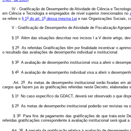
IV - Gratificação de Desempenho de Atividade de Ciência e Tecnologia – 
em Ciência e Tecnologia e empregados de nível superior mencionados no
o
o
se refere o
§ 1
do art. 1
dessa mesma Lei
e nas Organizações Sociais, c
V - Gratificação de Desempenho de Atividade de Fiscalização Agropecuári
o
§ 1
Além das situações descritas nos incisos I a V deste artigo, de
o
§ 2
As referidas Gratificações têm por finalidade incentivar o apri
o resultado das avaliações de desempenho individual e institucional.
o
§ 3
A avaliação de desempenho institucional visa a aferir o desemp
o
§ 4
A avaliação de desempenho individual visa a aferir o desempenho 
o
Art. 2
As metas de desempenho institucional serão fixadas em ato
cargos que fazem jus às gratificações referidas neste Decreto, elaboradas
§ 1
º
No caso específico da GDACT, deverá ser observado o que dis
o
§ 2
As metas de desempenho institucional poderão ser revistas na sup
o
§ 3
Para fins de pagamento das gratificações de que trata este De
referidas gratificações correspondente à avaliação institucional será igual a
o
Art. 3
A parcela da gratificação relativa à avaliação de desempenho i