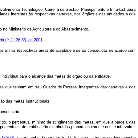
lvimento Tecnológico, Carreira de Gestão, Planejamento e Infra-Estrutura
dades inerentes às respectivas carreiras, nos órgãos e nas entidades a que
no Ministério da Agricultura e do Abastecimento.
o
ia n
2.136-35, de 2001
.
deral nas respectivas áreas de atividade e serão concedidas de acordo com
 individual para o alcance das metas do órgão ou da entidade.
des que tenham em seu Quadro de Pessoal integrantes das carreiras e dos
ção das metas institucionais.
 consecução.
tigo, o percentual mínimo de atingimento das metas, em que a parcela das
s percentuais de gratificação distribuídos proporcionalmente nesse intervalo.
 de 2001
, e será atribuída em função do alcance das metas de desempenho