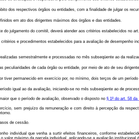
o dos respectivos órgãos ou entidades, com a finalidade de julgar os recur
inidos em ato dos dirigentes máximos dos órgãos e das entidades.
 do julgamento do comitê, deverá atender aos critérios estabelecidos no art
ritérios e procedimentos estabelecidos para a avaliação de desempenho indi
 realizadas semestralmente e processadas no mês subseqüente ao da realiza
s peculiaridades de cada órgão ou entidade, por meio de ato de seu dirigen
dor tiver permanecido em exercício por, no mínimo, dois terços de um período
 período igual ao da avaliação, iniciando-se no mês subseqüente ao de proce
maior que o período de avaliação, observado o disposto no
§ 1
º
do art. 58 da
, sem prejuízo da remuneração e com direito à percepção da respectiva g
etorno.
casos de cessão.
ndividual que venha a surtir efeitos financeiros, conforme estabelecid
o valor máximo da parcela individual, aplicando-se a avaliação institucional 