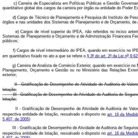
c) Carreira de Especialista em Políticas Públicas e Gestão Governament
quantitativo global dos cargos da carreira por órgão ou entidade do Poder E
d) Cargo de Técnico de Planejamento e Pesquisa do Instituto de Pesqui
órgãos e nas unidades dos Sistemas de Planejamento e de Orçamento, de Ad
e) Cargos de nível superior do IPEA, não referidos no inciso anterio
Sistemas de Planejamento e Orçamento e de Administração Financeira Fede
públicos;
f) Cargos de nível intermediário do IPEA, quando em exercício no IPEA 
o
em quantitativo fixado no ato a que se refere o
§ 3
º
do art. 2
º
da Lei n
9.625
g) Carreira de Analista de Comércio Exterior, quando em exercício no Mini
Planejamento, Orçamento e Gestão ou no Ministério das Relações Exteri
exterior;
II - Gratificação de Desempenho de Atividade de Auditoria de Valo
lotação;
III - Gratificação de Desempenho de Atividade de Auditoria de Seguros
lotação;
II - Gratificação de Desempenho de Atividade de Auditoria de Val
respectiva entidade de lotação, ressalvado o disposto no
art. 16 da Medid
5.407, de 2005)
III - Gratificação de Desempenho de Atividade de Auditoria de Segur
respectiva entidade de lotação, ressalvado o disposto no
art. 16 da Medid
5.407, de 2005)