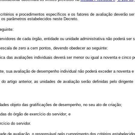
critérios e procedimentos específicos e os fatores de avaliação deverão se
 os parâmetros estabelecidos neste Decreto.
eguinte:
ores de cada órgão, entidade ou unidade administrativa não poderá ser supe
scala de zero a cem pontos, devendo obedecer ao seguinte:
a das avaliações individuais deverá ser menor ou igual a noventa e cinco p
 sua avaliação de desempenho individual não poderá exceder a noventa e 
 do artigo anterior, as unidades de avaliação serão definidas pelo dirige
des objeto das gratificações de desempenho, no seu ato de criação;
as do órgão de exercício do servidor; e
ício do servidor.
dade de avaliação, o responsável pelo cumprimento dos critérios estabelecidos