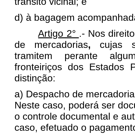
trânsito vicinal; e
d) à bagagem acompanhada
Artigo 2°
.- Nos direi
de mercadorias
,
cujas s
tramitem perante algum
fronteiriços dos Estados 
distinção:
a) Despacho de mercadoria 
Neste caso, poderá ser do
o controle documental e auto
caso, efetuado o pagamento 