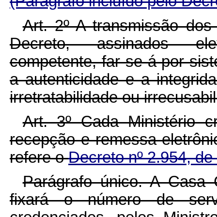
(Parágrafo incluído pelo Decr
Art. 2º A transmissão dos
Decreto, assinados ele
competente, far-se-á por sis
a autenticidade e a integr
irretratabilidade ou irrecusabi
Art. 3º Cada Ministério c
recepção e remessa eletrôni
refere o
Decreto nº 2.954, de
Parágrafo único. A Casa C
fixará o número de serv