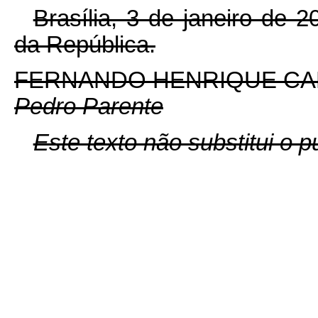
Brasília, 3 de janeiro de 
da República.
FERNANDO HENRIQUE C
Pedro Parente
Este texto não substitui o 