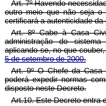
Art. 7º Havendo necessida
outro meio que não seja o e
certificará a autenticidade d
Art. 8º Cabe à Casa Civi
administração do sistema
aplicando-se, no que couber,
5 de setembro de 2000.
Art. 9º O Chefe da Casa C
poderá expedir normas com
disposto neste Decreto.
Art.10. Este Decreto entra 