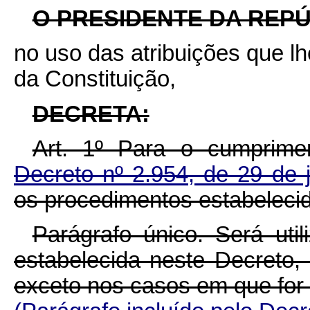
O PRESIDENTE DA REPÚ
no uso das atribuições que lhe
da Constituição,
DECRETA:
Art. 1º Para o cumprim
Decreto nº 2.954, de 29 de 
os procedimentos estabeleci
Parágrafo único. Será uti
estabelecida neste Decreto, 
exceto nos casos em que for 