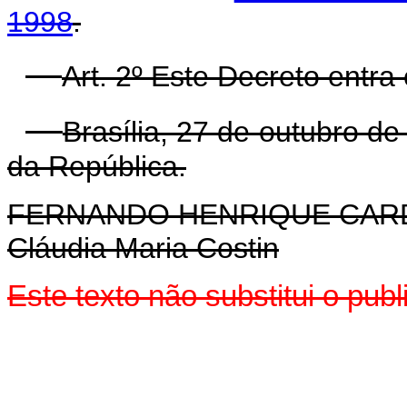
1998
.
Art. 2º Este Decreto entra
Brasília, 27 de outubro d
da República.
FERNANDO HENRIQUE CA
Cláudia Maria Costin
Este texto não substitui o pu