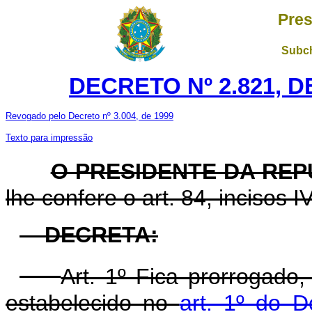
Pres
Subch
DECRETO Nº 2.821, D
Revogado pelo Decreto nº 3.004, de 1999
Texto para impressão
O PRESIDENTE DA REP
lhe confere o art. 84, incisos I
DECRETA:
Art. 1º Fica prorrogado
estabelecido no
art. 1º do D