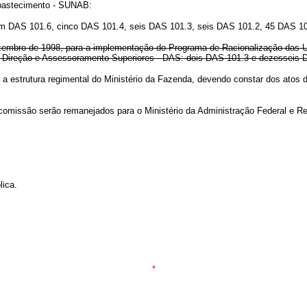
Abastecimento - SUNAB:
 DAS 101.6, cinco DAS 101.4, seis DAS 101.3, seis DAS 101.2, 45 DAS 101
 dezembro de 1998, para a implementação do Programa de Racionalização das U
-Direção e Assessoramento Superiores - DAS: dois DAS 101.3 e dezesseis 
trutura regimental do Ministério da Fazenda, devendo constar dos atos de 
omissão serão remanejados para o Ministério da Administração Federal e Re
ica.
*