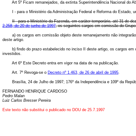
Art 5º Ficam remanejados, da extinta Superintendência Nacional do 
I - para o Ministério da Administração Federal e Reforma do Estado, um
II - para o Ministério da Fazenda, em caráter temporário, até 31 de
2.258, de 20 de junho de 1997
, os seguintes cargos em comissão do Grupo
a) os cargos em comissão objeto deste remanejamento não integrarão a es
deste artigo.
b) findo do prazo estabelecido no inciso II deste artigo, os cargos em c
investidos.
Art 6º Este Decreto entra em vigor na data de na publicação.
Art. 7º Revoga-se o
Decreto nº 1.463, de 26 de abril de 1995
.
Brasília, 24 de Julho de 1997; 176º da Independência e 109º da Repúbl
FERNANDO HENRIQUE CARDOSO
Pedro Malan
Luiz Carlos Bresser Pereira
Este texto não substitui o publicado no DOU de 25.7.1997