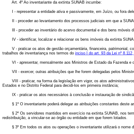
Art. 4º Ao inventariante da extinta SUNAB incumbe:
I - representar a entidade ativa e passivamente, em Juízo, ou fora dele,
II - proceder ao levantamento dos processos judiciais em que a SUNAB se
Ill - proceder ao inventário do acervo documental e dos bens móveis da 
IV - identificar, localizar e relacionar os bens imóveis da extinta SUNAB
V - praticar os atos de gestão orçamentária, financeira, patrimonial, con
trabalhos de inventariança nos termos do
inciso I do art. 93 da Lei nº 8.11
VI - apresentar, mensalmente aos Ministros de Estado da Fazenda e da A
VII - exercer, outras atribuições que lhe forem delegadas pelos Minist
VIII - praticar, na forma da legislação em vigor, os atos administrativo
Estados e no Distrito Federal para decidi-los em primeira instância;
IX - praticar os atos necessários à conclusão e instauração de sindicânc
§ 1º O inventariante poderá delegar as atribuições constantes deste ar
§ 2º Os servidores mantidos em exercício na extinta SUNAB, nos te
redistribuição, a vincular-se ao órgão ou entidade em que forem lotados.
§ 3º Em todos os atos ou operações o inventariante utilizará o nome da a