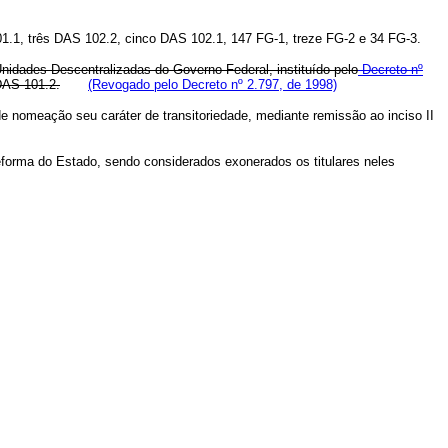
.1, três DAS 102.2, cinco DAS 102.1, 147 FG-1, treze FG-2 e 34 FG-3.
nidades Descentralizadas do Governo Federal, instituído pelo
Decreto nº
DAS 101.2.
(Revogado pelo Decreto nº 2.797, de 1998)
nomeação seu caráter de transitoriedade, mediante remissão ao inciso II
forma do Estado, sendo considerados exonerados os titulares neles