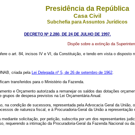
Presidência da República
Casa Civil
Subchefia para Assuntos Jurídicos
DECRETO Nº 2.280, DE 24 DE JULHO DE 1997.
Dispõe sobre a extinção da Superinte
fere o art. 84, incisos IV e VI, da Constituição, e tendo em vista o disposto 
SUNAB, criada pela
Lei Delegada nº 5, de 26 de setembro de 1962
.
cam transferidos para o Ministério da Fazenda.
ejamento e Orçamento autorizada a remanejar os saldos das dotações orçame
e grupos de despesa previstos na Lei Orçamentária Anual.
ião, na condição de sucessora, representada pela Advocacia Geral da União, 
cessos de natureza fiscal, e à Procuradoria-Geral da União a representação
ediante solicitação, por petição, subscrita por um dos representantes judici
esso, requerendo a intimação da Procuradoria-Geral da Fazenda Nacional ou da