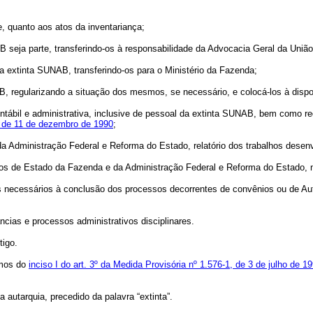
 quanto aos atos da inventariança;
ja parte, transferindo-os à responsabilidade da Advocacia Geral da União
extinta SUNAB, transferindo-os para o Ministério da Fazenda;
, regularizando a situação dos mesmos, se necessário, e colocá-los à dispo
tábil e administrativa, inclusive de pessoal da extinta SUNAB, bem como re
2, de 11 de dezembro de 1990
;
dministração Federal e Reforma do Estado, relatório dos trabalhos desenv
ros de Estado da Fazenda e da Administração Federal e Reforma do Estado, 
s necessários à conclusão dos processos decorrentes de convênios ou de Au
ias e processos administrativos disciplinares.
tigo.
rmos do
inciso I do art. 3º da Medida Provisória nº 1.576-1, de 3 de julho de 1
utarquia, precedido da palavra “extinta”.