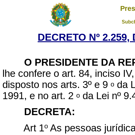
Pres
Subch
DECRETO Nº 2.259, 
O PRESIDENTE DA REP
lhe confere o art. 84, inciso I
disposto nos
arts. 3º
e 9
da L
o
1991, e no art. 2
da Lei nº 9
o
DECRETA:
o
Art 1
As pessoas jurídic