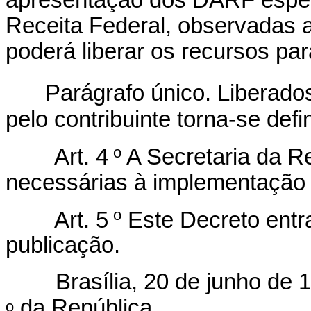
apresentação dos DARF especí
Receita Federal, observadas a
poderá liberar os recursos par
Parágrafo único. Liberado
pelo contribuinte torna-se defi
o
Art. 4
A Secretaria da R
necessárias à implementação 
o
Art. 5
Este Decreto entr
publicação.
Brasília, 20 de junho de 1
da República.
o