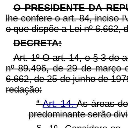
O PRESIDENTE DA REP
lhe confere o art. 84, inciso 
o que dispõe a Lei nº 6.662, 
DECRETA:
Art. 1º O art. 14, o § 3 do 
nº 89.496, de 29 de março 
6.662, de 25 de junho de 197
redação:
“
Art. 14.
As áreas dos
predominante serão divi