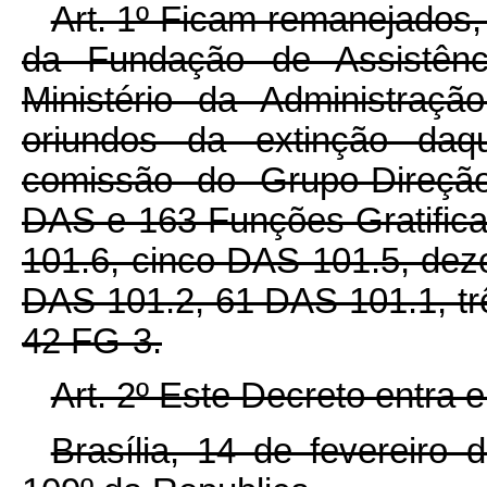
Art. 1º Ficam remanejados,
da Fundação de Assistên
Ministério da Administraç
oriundos da extinção da
comissão do Grupo-Direção
DAS e 163 Funções Gratific
101.6, cinco DAS 101.5, dez
DAS 101.2, 61 DAS 101.1, tr
42 FG-3.
Art. 2º Este Decreto entra 
Brasília, 14 de fevereiro