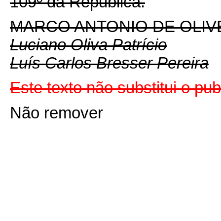
109º da Republica.
MARCO ANTONIO DE OLIV
Luciano Oliva Patrício
Luís Carlos Bresser Pereira
Este texto não substitui o pu
Não remover