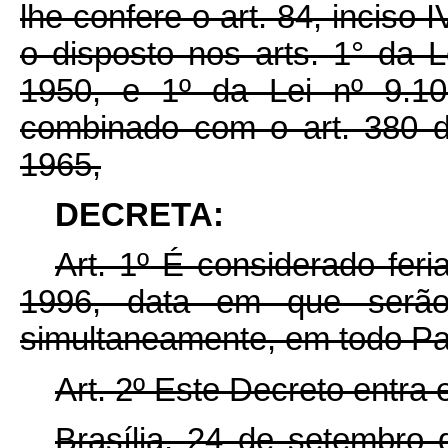
lhe confere o art. 84, inciso 
o disposto nos arts. 1° da 
1950, e 1º da Lei nº 9.1
combinado com o art. 380 d
1965,
DECRETA:
Art.
1º É considerado feri
1996, data em que serão r
simultaneamente, em todo Pa
Art. 2º Este Decreto entra
Brasília, 24 de setembro