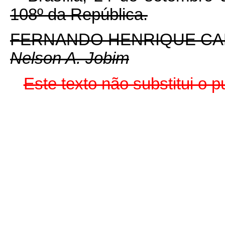
108º da República.
FERNANDO HENRIQUE C
Nelson A. Jobim
Este texto não substitui o 